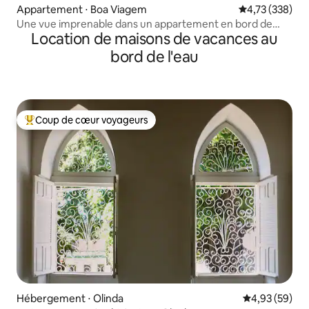
Appartement ⋅ Boa Viagem
Évaluation moy
4,73 (338)
Une vue imprenable dans un appartement en bord de
Location de maisons de vacances au
mer
bord de l'eau
Coup de cœur voyageurs
Coups de cœur voyageurs les plus appréciés
Hébergement ⋅ Olinda
Évaluation mo
4,93 (59)