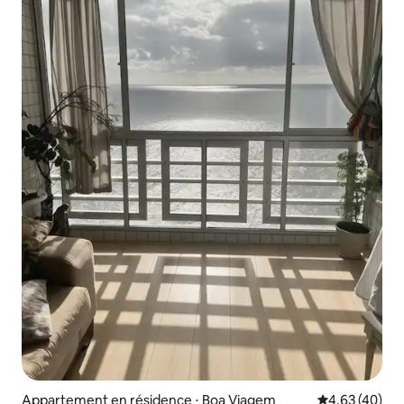
Appartement en résidence ⋅ Boa Viagem
Évaluation mo
4,63 (40)