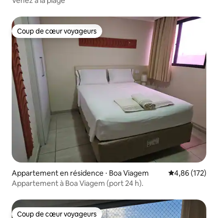
Venez à la plage
Coup de cœur voyageurs
Coup de cœur voyageurs
Appartement en résidence ⋅ Boa Viagem
Évaluation moy
4,86 (172)
Appartement à Boa Viagem (port 24 h).
Coup de cœur voyageurs