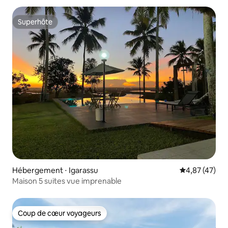
Superhôte
Superhôte
Hébergement ⋅ Igarassu
Évaluation mo
4,87 (47)
Maison 5 suites vue imprenable
Coup de cœur voyageurs
Coup de cœur voyageurs