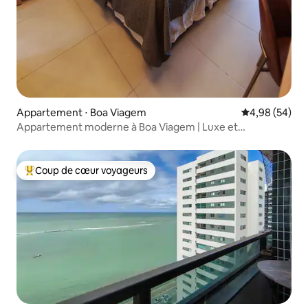
Appartement ⋅ Boa Viagem
Évaluation mo
4,98 (54)
Appartement moderne à Boa Viagem | Luxe et
emplacement
Coup de cœur voyageurs
Coups de cœur voyageurs les plus appréciés