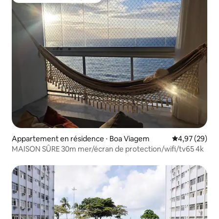
Coup de cœur voyageurs
Appartement en résidence ⋅ Boa Viagem
Évaluation mo
4,97 (29)
MAISON SÛRE 30m mer/écran de protection/wifi/tv65 4k