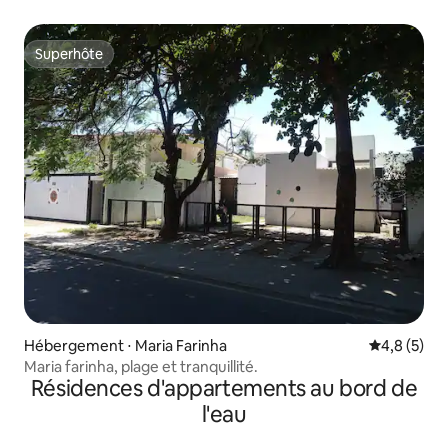
Superhôte
Superhôte
Hébergement ⋅ Maria Farinha
Évaluation 
4,8 (5)
Maria farinha, plage et tranquillité.
Résidences d'appartements au bord de
l'eau