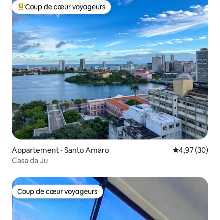
Coup de cœur voyageurs
Coups de cœur voyageurs les plus appréciés
Appartement ⋅ Santo Amaro
Évaluation mo
4,97 (30)
Casa da Ju
Coup de cœur voyageurs
Coup de cœur voyageurs