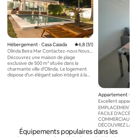
Hébergement ⋅ Casa Caiada
Évaluation moyenne sur la bas
4,8 (51)
Olinda Beira Mar Contactez-nous Nous
envoyons une offre
Découvrez une maison de plage
exclusive de 500 m² située dans la
charmante ville d’Olinda. Le logement
dispose d’un élégant salon intégré à la
piscine, ainsi que d’une terrasse idéale
pour profiter de la brise marine. Les
chambres sont spacieuses,
Appartement ⋅ Pi
confortables, climatisées et offrent une
Excellent appartem
vue sur l’océan, ce qui garantit confort
EMPLACEMENT PR
et exclusivité. Avec d’excellents
FACILE D'ACCÈS 
commentaires, c’est une expérience
COMMERCIAUX, P
unique. Nous n'organisons pas de fête ni
DÉCOUVREZ LA V
de soirée. Veuillez indiquer le nombre
Équipements populaires dans les
ZONE SUD ET CENT
exact de voyageurs lorsque vous en
RIOMAR MALL À C