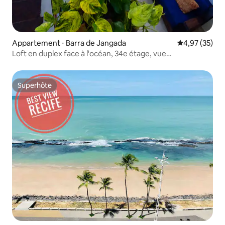
Appartement ⋅ Barra de Jangada
Évaluation mo
4,97 (35)
Loft en duplex face à l'océan, 34e étage, vue
panoramique + piscine
Superhôte
Superhôte