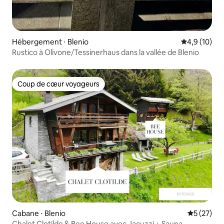
Hébergement ⋅ Blenio
Évaluation m
4,9 (10)
Rustico à Olivone/Tessinerhaus dans la vallée de Blenio
Coup de cœur voyageurs
Coup de cœur voyageurs
Cabane ⋅ Blenio
Évaluation
5 (27)
Chalet Clotilde & Bee House avec Jacuzzi + Sauna