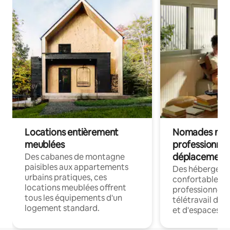
Locations entièrement
Nomades num
meublées
professionnel
déplacement
Des cabanes de montagne
paisibles aux appartements
Des hébergem
urbains pratiques, ces
confortables p
locations meublées offrent
professionnels
tous les équipements d'un
télétravail dis
logement standard.
et d'espaces de