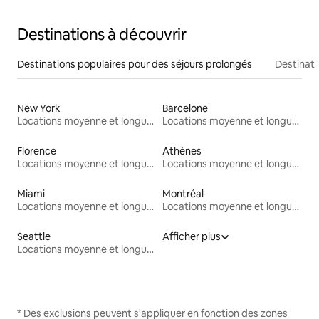
Destinations à découvrir
Destinations populaires pour des séjours prolongés
Destinati
New York
Barcelone
Locations moyenne et longue durée
Locations moyenne et longue durée
Florence
Athènes
Locations moyenne et longue durée
Locations moyenne et longue durée
Miami
Montréal
Locations moyenne et longue durée
Locations moyenne et longue durée
Seattle
Afficher plus
Locations moyenne et longue durée
* Des exclusions peuvent s'appliquer en fonction des zones