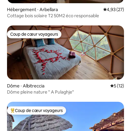
Hébergement ⋅ Arbellara
Évaluation mo
4,93 (27)
Cottage bois solaire T2 50M2 éco responsable
Coup de cœur voyageurs
Coup de cœur voyageurs
Dôme ⋅ Albitreccia
Évaluation
5 (12)
Dôme pleine nature " A Pulaghje"
Coup de cœur voyageurs
Coups de cœur voyageurs les plus appréciés