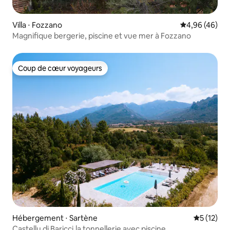
Villa ⋅ Fozzano
Évaluation mo
4,96 (46)
Magnifique bergerie, piscine et vue mer à Fozzano
Coup de cœur voyageurs
Coup de cœur voyageurs
Hébergement ⋅ Sartène
Évaluation
5 (12)
Castellu di Baricci,la tonnellerie avec piscine