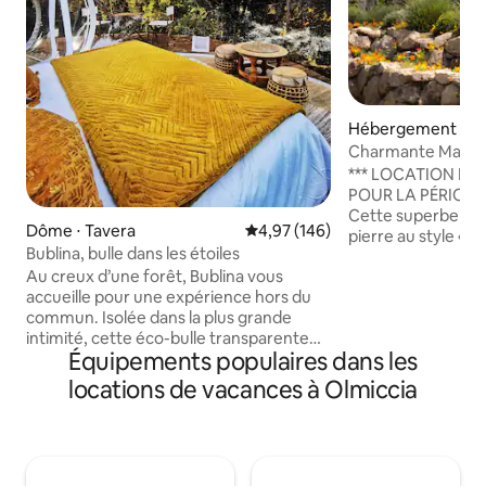
Hébergement ⋅ Sa
-Figaniella
Charmante Maison 
*** LOCATION DU
POUR LA PÉRIODE 
Cette superbe mai
Dôme ⋅ Tavera
Évaluation moyenne sur la base 
4,97 (146)
pierre au style « c
Bublina, bulle dans les étoiles
étoiles par l’offic
Au creux d’une forêt, Bublina vous
Sartenais Valincu, 
accueille pour une expérience hors du
ressourcer et se r
commun. Isolée dans la plus grande
à la campagne ave
intimité, cette éco-bulle transparente
la vallée et la for
Équipements populaires dans les
est aménagée chaleureusement dans le
dominerez le joli 
plus grand des conforts pour une nuit
étant à 16km du bord 
locations de vacances à Olmiccia
cocooning sous les étoiles.
maison très lumine
Accompagnée de sa salle de bain au toit
confort nécessair
transparent et de son solarium à vue
agréable séjour.
panoramique, chaque lieu vous
permettra d’apprécier le ciel et le calme