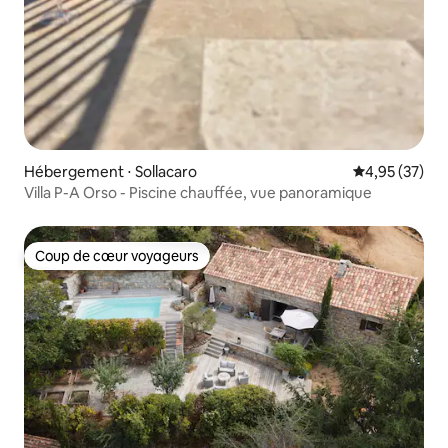
Hébergement ⋅ Sollacaro
Évaluation mo
4,95 (37)
Villa P-A Orso - Piscine chauffée, vue panoramique
Coup de cœur voyageurs
Coup de cœur voyageurs