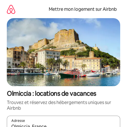
Aller
directement
Mettre mon logement sur Airbnb
au
contenu
Olmiccia : locations de vacances
Trouvez et réservez des hébergements uniques sur
Airbnb
Adresse
Lorsque les résultats s'affichent, utilisez les flèches vers le hau