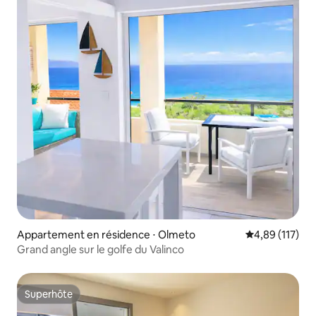
Appartement en résidence ⋅ Olmeto
Évaluation moy
4,89 (117)
Grand angle sur le golfe du Valinco
Superhôte
Superhôte