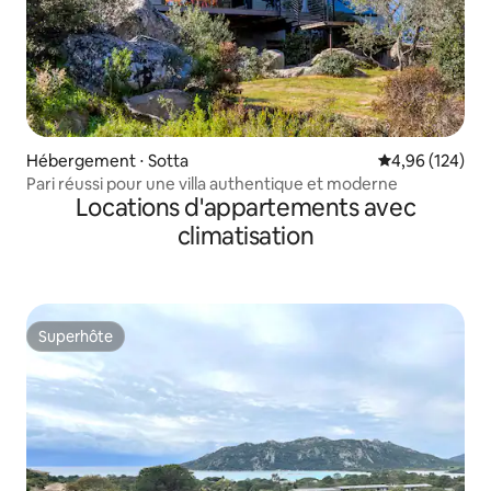
Hébergement ⋅ Sotta
Évaluation moy
4,96 (124)
Pari réussi pour une villa authentique et moderne
Locations d'appartements avec
climatisation
Superhôte
Superhôte