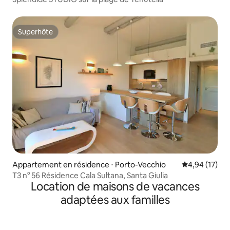
Superhôte
Superhôte
Appartement en résidence ⋅ Porto-Vecchio
Évaluation mo
4,94 (17)
T3 n° 56 Résidence Cala Sultana, Santa Giulia
Location de maisons de vacances
adaptées aux familles