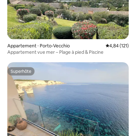
Appartement ⋅ Porto-Vecchio
Évaluation moy
4,84 (121)
Appartement vue mer – Plage à pied & Piscine
Superhôte
Superhôte