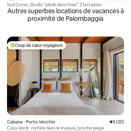
Sud Corse, Studio "pieds dans l'eau" 2 terrasses
Autres superbes locations de vacances à
proximité de Palombaggia
Coup de cœur voyageurs
Coups de cœur voyageurs les plus appréciés
Cabane ⋅ Porto-Vecchio
Évaluation
5 (20)
Casa Verdi : nichée dans le maquis, proche plage.