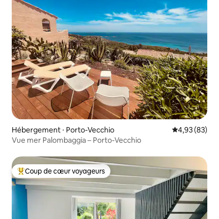
Hébergement ⋅ Porto-Vecchio
Évaluation mo
4,93 (83)
Vue mer Palombaggia – Porto-Vecchio
Coup de cœur voyageurs
Coups de cœur voyageurs les plus appréciés