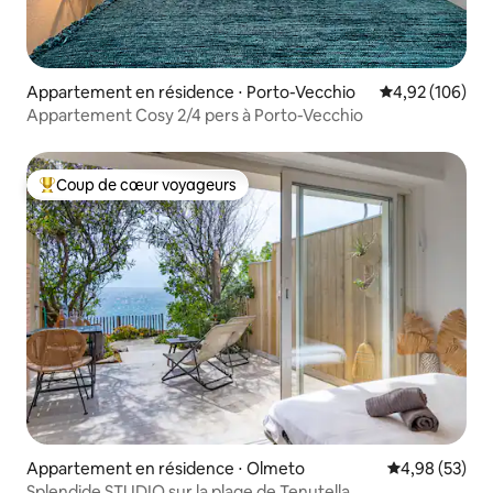
Appartement en résidence ⋅ Porto-Vecchio
Évaluation moy
4,92 (106)
Appartement Cosy 2/4 pers à Porto-Vecchio
Coup de cœur voyageurs
Coups de cœur voyageurs les plus appréciés
Appartement en résidence ⋅ Olmeto
Évaluation mo
4,98 (53)
Splendide STUDIO sur la plage de Tenutella