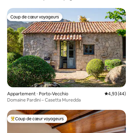
Coup de cœur voyageurs
Coup de cœur voyageurs
Appartement ⋅ Porto-Vecchio
Évaluation mo
4,93 (44)
Domaine Pardini – Casetta Muredda
Coup de cœur voyageurs
Coups de cœur voyageurs les plus appréciés