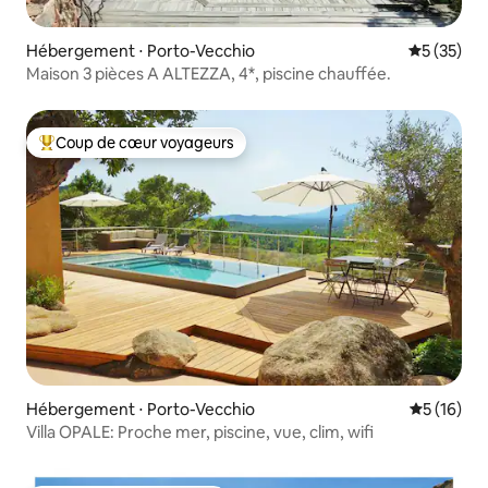
Hébergement ⋅ Porto-Vecchio
Évaluation
5 (35)
Maison 3 pièces A ALTEZZA, 4*, piscine chauffée.
Coup de cœur voyageurs
Coups de cœur voyageurs les plus appréciés
Hébergement ⋅ Porto-Vecchio
Évaluation
5 (16)
Villa OPALE: Proche mer, piscine, vue, clim, wifi