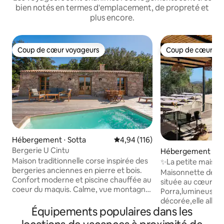
bien notés en termes d'emplacement, de propreté et
plus encore.
Coup de cœur voyageurs
Coup de cœur vo
Coup de cœur voyageurs
Coup de cœur vo
Hébergement ⋅ Sotta
Évaluation moyenne sur la base 
4,94 (116)
Bergerie U Cintu
Hébergement ⋅ Po
hio
Maison traditionnelle corse inspirée des
✨La petite maison de P
bergeries anciennes en pierre et bois.
Palombaggia
Maisonnette de 7
Confort moderne et piscine chauffée au
située au cœur d
coeur du maquis. Calme, vue montagne
Porra,lumineuse 
Il se compose d’une pièce à vivre avec
décorée,elle allie
coin cuisine, salon et cheminée et de 2
Équipements populaires dans les
Palombaggia et tra
chambres avec salle d’eau. Il apporte
maison dispose d'