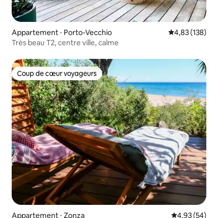
Appartement ⋅ Porto-Vecchio
Évaluation moy
4,83 (138)
Très beau T2, centre ville, calme
Coup de cœur voyageurs
Coup de cœur voyageurs
Appartement ⋅ Zonza
Évaluation mo
4,93 (54)