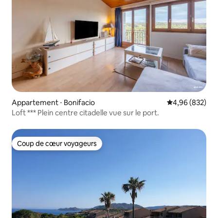
Appartement ⋅ Bonifacio
Évaluation moy
4,96 (832)
Loft *** Plein centre citadelle vue sur le port.
Coup de cœur voyageurs
Coup de cœur voyageurs