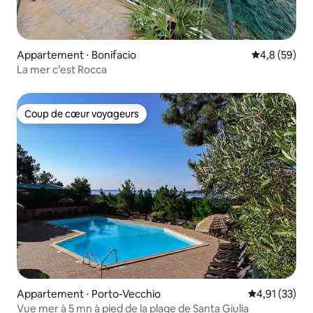
Appartement ⋅ Bonifacio
Évaluation m
4,8 (59)
La mer c’est Rocca
Coup de cœur voyageurs
Coup de cœur voyageurs
Appartement ⋅ Porto-Vecchio
Évaluation mo
4,91 (33)
Vue mer à 5 mn à pied de la plage de Santa Giulia