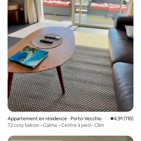
Appartement en résidence ⋅ Porto-Vecchio
Évaluation moy
4,91 (110)
T2 cosy balcon • Calme • Centre à pied • Clim