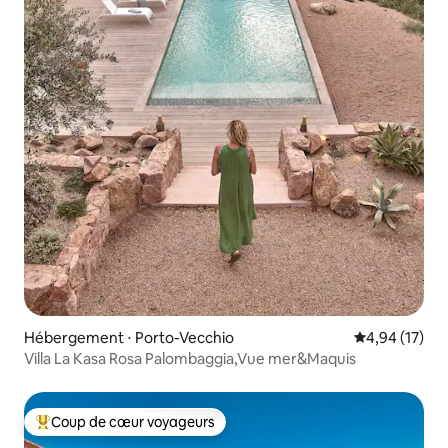
Hébergement ⋅ Porto-Vecchio
Évaluation mo
4,94 (17)
Villa La Kasa Rosa Palombaggia,Vue mer&Maquis
Coup de cœur voyageurs
Coups de cœur voyageurs les plus appréciés