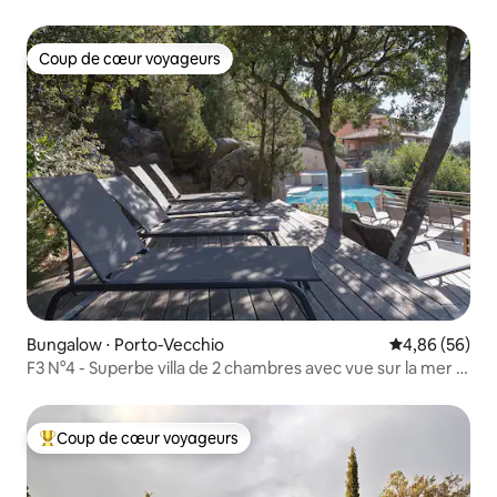
Coup de cœur voyageurs
Coup de cœur voyageurs
Bungalow ⋅ Porto-Vecchio
Évaluation mo
4,86 (56)
F3 N°4 - Superbe villa de 2 chambres avec vue sur la mer à
Palombaggia
Coup de cœur voyageurs
Coups de cœur voyageurs les plus appréciés