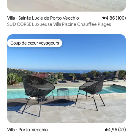
Villa ⋅ Sainte Lucie de Porto Vecchio
Évaluation moy
4,86 (100)
SUD CORSE Luxueuse Villa Piscine Chauffée Plages
Coup de cœur voyageurs
Coup de cœur voyageurs
Villa ⋅ Porto-Vecchio
Évaluation mo
4,96 (47)