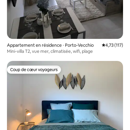
Appartement en résidence ⋅ Porto-Vecchio
Évaluation mo
4,73 (117)
Mini-villa T2, vue mer, climatisée, wifi, plage
Coup de cœur voyageurs
Coup de cœur voyageurs