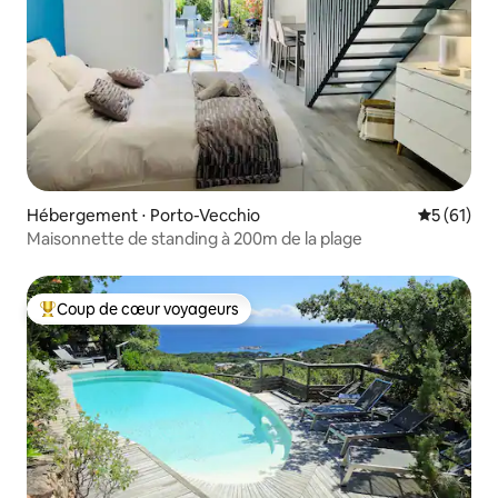
Hébergement ⋅ Porto-Vecchio
Évaluation
5 (61)
Maisonnette de standing à 200m de la plage
Coup de cœur voyageurs
Coups de cœur voyageurs les plus appréciés