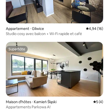
Appartement ⋅ Gliwice
Évaluation mo
4,94 (16)
Studio cosy avec balcon + Wi-Fi rapide et café
Superhôte
Superhôte
Maison d'hôtes ⋅ Kamień Śląski
Évaluatio
5 (4)
Appartements Parkowa A!