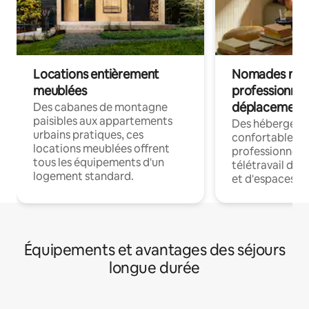
Locations entièrement
Nomades num
meublées
professionnel
déplacement
Des cabanes de montagne
paisibles aux appartements
Des hébergem
urbains pratiques, ces
confortables p
locations meublées offrent
professionnels
tous les équipements d'un
télétravail dis
logement standard.
et d'espaces de
Équipements et avantages des séjours
longue durée