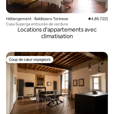
Hébergement ⋅ Baldissero Torinese
Évaluation moy
4,86 (122)
Casa Superga entourée de verdure
Locations d'appartements avec
climatisation
Coup de cœur voyageurs
Coup de cœur voyageurs