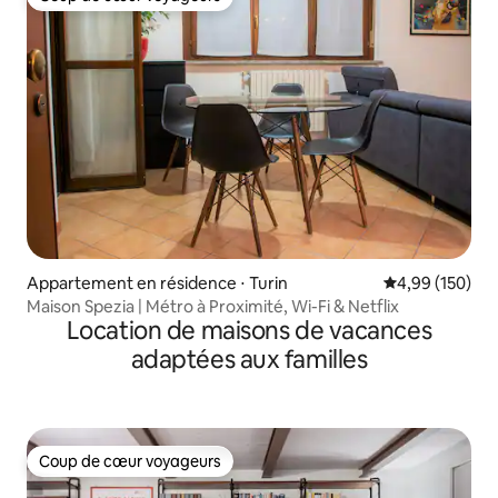
Coup de cœur voyageurs
Appartement en résidence ⋅ Turin
Évaluation moy
4,99 (150)
Maison Spezia | Métro à Proximité, Wi-Fi & Netflix
Location de maisons de vacances
adaptées aux familles
Coup de cœur voyageurs
Coup de cœur voyageurs