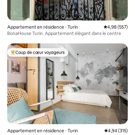
Appartement en résidence ⋅ Turin
Évaluation moy
4,98 (557)
BonaHouse Turin. Appartement élégant dans le centre
Coup de cœur voyageurs
Coups de cœur voyageurs les plus appréciés
Appartement en résidence ⋅ Turin
Évaluation moy
4,94 (315)