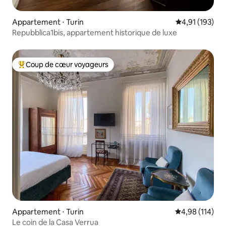
Appartement ⋅ Turin
Évaluation moy
4,91 (193)
Repubblica1bis, appartement historique de luxe
Coup de cœur voyageurs
Coups de cœur voyageurs les plus appréciés
Appartement ⋅ Turin
Évaluation moy
4,98 (114)
Le coin de la Casa Verrua