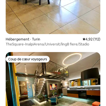
Hébergement ⋅ Turin
Évaluation moy
4,92 (112)
TheSquare-InalpiArena/Universit/ling8 fiere/Stadio
Coup de cœur voyageurs
Coup de cœur voyageurs