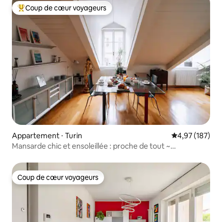
Coup de cœur voyageurs
Coups de cœur voyageurs les plus appréciés
Appartement ⋅ Turin
Évaluation moy
4,97 (187)
Mansarde chic et ensoleillée : proche de tout ~
climatisation et Wi-Fi
Coup de cœur voyageurs
Coup de cœur voyageurs