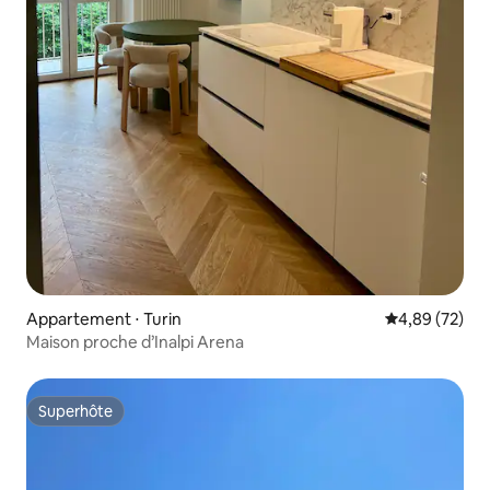
Appartement ⋅ Turin
Évaluation mo
4,89 (72)
Maison proche d’Inalpi Arena
Superhôte
Superhôte