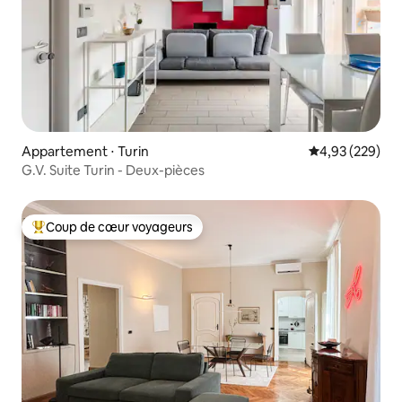
Appartement ⋅ Turin
Évaluation moy
4,93 (229)
G.V. Suite Turin - Deux-pièces
Coup de cœur voyageurs
Coups de cœur voyageurs les plus appréciés