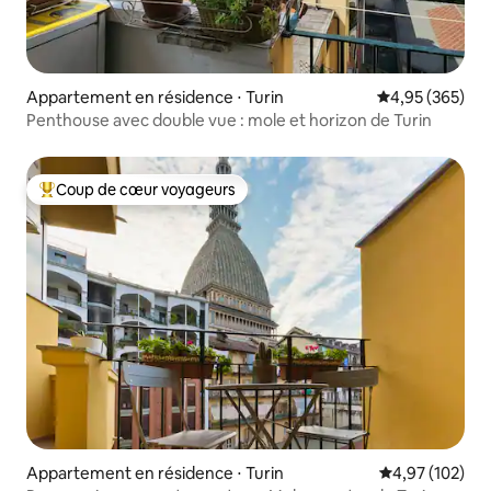
Appartement en résidence ⋅ Turin
Évaluation moy
4,95 (365)
Penthouse avec double vue : mole et horizon de Turin
Coup de cœur voyageurs
Coups de cœur voyageurs les plus appréciés
Appartement en résidence ⋅ Turin
Évaluation moy
4,97 (102)