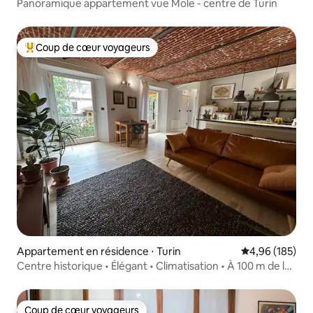
Panoramique appartement vue Mole - centre de Turin
Coup de cœur voyageurs
Coups de cœur voyageurs les plus appréciés
Appartement en résidence ⋅ Turin
Évaluation moy
4,96 (185)
Centre historique • Élégant • Climatisation • À 100 m de la
Mole
Coup de cœur voyageurs