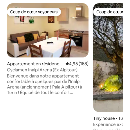
Coup de cœur voyageurs
Coup de cœur vo
Coup de cœur voyageurs
Coup de cœur vo
Appartement en résidence
Évaluation moyenne sur la base 
4,95 (168)
⋅ Turin
Cyclamen Inalpi Arena (Ex Alpitour)
Bienvenue dans notre appartement
confortable à quelques pas de l'Inalpi
Arena (anciennement Pala Alpitour) à
Turin ! Équipé de tout le confort
nécessaire pour que votre séjour soit
confortable et agréable. L'appartement
dispose d'une cuisine entièrement
équipée avec accès au balcon donnant
Tiny house ⋅ Turin
sur la cour intérieure, idéal pour
Expérience except
déguster un café tout en planifiant votre