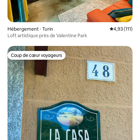
Hébergement ⋅ Turin
Évaluation mo
4,93 (111)
Loft artistique près de Valentine Park
Coup de cœur voyageurs
Coup de cœur voyageurs