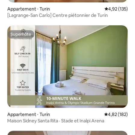
Appartement ⋅ Turin
Évaluation moy
4,92 (135)
[Lagrange-San Carlo] Centre piétonnier de Turin
Superhôte
Superhôte
Appartement ⋅ Turin
Évaluation moy
4,82 (182)
Maison Sidney Santa Rita · Stade et Inalpi Arena