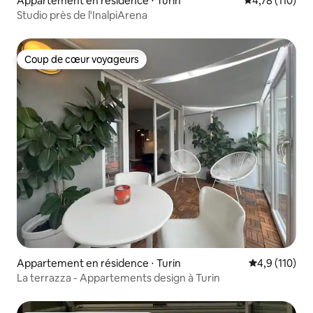
Appartement en résidence ⋅ Turin
Évaluation moy
4,78 (110)
Studio près de l'InalpiArena
Coup de cœur voyageurs
Coup de cœur voyageurs
Appartement en résidence ⋅ Turin
Évaluation mo
4,9 (110)
La terrazza - Appartements design à Turin