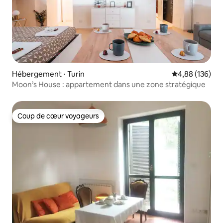
Hébergement ⋅ Turin
Évaluation moy
4,88 (136)
Moon’s House : appartement dans une zone stratégique
Coup de cœur voyageurs
Coup de cœur voyageurs