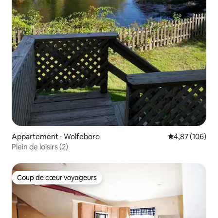
Appartement ⋅ Wolfeboro
Évaluation moy
4,87 (106)
Plein de loisirs (2)
Coup de cœur voyageurs
Coup de cœur voyageurs