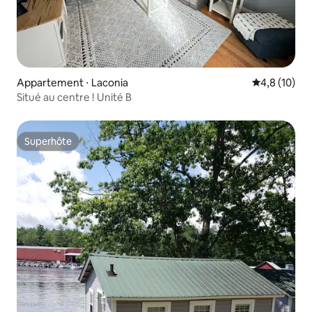
Appartement ⋅ Laconia
Évaluation m
4,8 (10)
Situé au centre ! Unité B
Superhôte
Superhôte