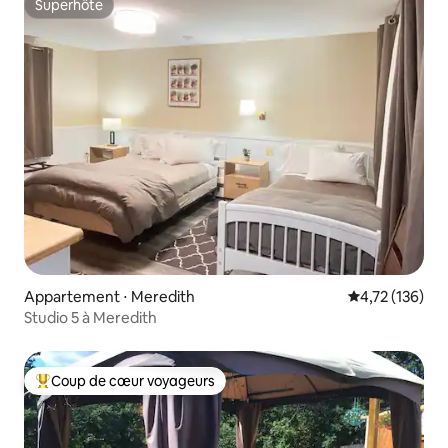
Superhôte
Superhôte
Appartement ⋅ Meredith
Évaluation moy
4,72 (136)
Studio 5 à Meredith
Coup de cœur voyageurs
Coups de cœur voyageurs les plus appréciés