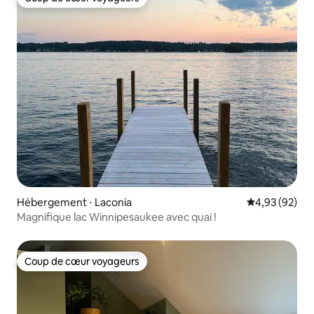
Coup de cœur voyageurs
Hébergement ⋅ Laconia
Évaluation mo
4,93 (92)
Magnifique lac Winnipesaukee avec quai !
Coup de cœur voyageurs
Coup de cœur voyageurs