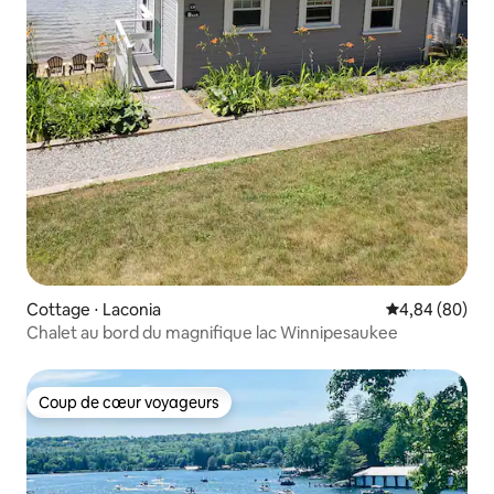
Cottage ⋅ Laconia
Évaluation mo
4,84 (80)
Chalet au bord du magnifique lac Winnipesaukee
Coup de cœur voyageurs
Coup de cœur voyageurs