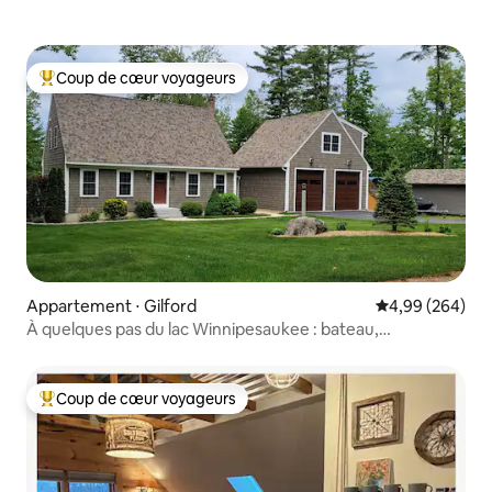
Coup de cœur voyageurs
Coups de cœur voyageurs les plus appréciés
Appartement ⋅ Gilford
Évaluation moy
4,99 (264)
À quelques pas du lac Winnipesaukee : bateau,
randonnée, vélo, détente
Coup de cœur voyageurs
Coups de cœur voyageurs les plus appréciés