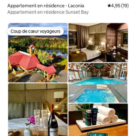
Appartement en résidence ⋅ Laconia
Évaluation mo
4,95 (19)
Appartement en résidence Sunset Bay
Coup de cœur voyageurs
Coup de cœur voyageurs