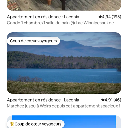
Appartement en résidence ⋅ Laconia
Évaluation moy
4,94 (195)
Condo 1 chambre/1 salle de bain @ Lac Winnipesaukee
Coup de cœur voyageurs
Coup de cœur voyageurs
Appartement en résidence ⋅ Laconia
Évaluation mo
4,91 (46)
Marchez jusqu'à Weirs depuis cet appartement spacieux !
Coup de cœur voyageurs
Coups de cœur voyageurs les plus appréciés