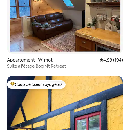
Appartement ⋅ Wilmot
Évaluation moy
4,99 (194)
Suite à l'étage Bog Mt Retreat
Coup de cœur voyageurs
Coups de cœur voyageurs les plus appréciés