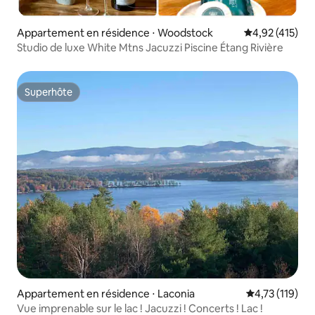
Appartement en résidence ⋅ Woodstock
Évaluation moy
4,92 (415)
Studio de luxe White Mtns Jacuzzi Piscine Étang Rivière
Superhôte
Superhôte
Appartement en résidence ⋅ Laconia
Évaluation moy
4,73 (119)
Vue imprenable sur le lac ! Jacuzzi ! Concerts ! Lac !