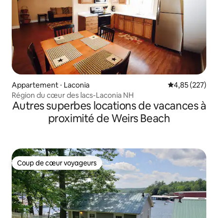
Appartement ⋅ Laconia
Évaluation moy
4,85 (227)
Région du cœur des lacs-Laconia NH
Autres superbes locations de vacances à
proximité de Weirs Beach
Coup de cœur voyageurs
Coup de cœur voyageurs