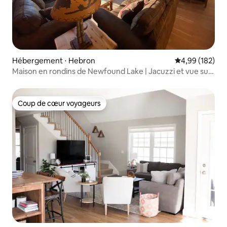
Hébergement ⋅ Hebron
Évaluation moy
4,99 (182)
Maison en rondins de Newfound Lake | Jacuzzi et vue sur
le lac
Coup de cœur voyageurs
Coup de cœur voyageurs