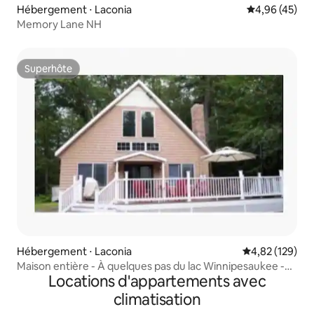
Hébergement ⋅ Laconia
Évaluation mo
4,96 (45)
Memory Lane NH
Superhôte
Superhôte
Hébergement ⋅ Laconia
Évaluation moy
4,82 (129)
Maison entière - À quelques pas du lac Winnipesaukee -
Locations d'appartements avec
Accès au lac
climatisation