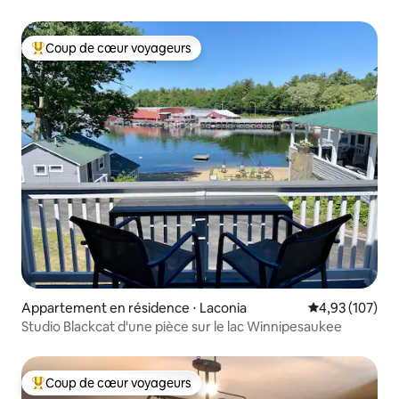
Coup de cœur voyageurs
Coups de cœur voyageurs les plus appréciés
Appartement en résidence ⋅ Laconia
Évaluation moy
4,93 (107)
Studio Blackcat d'une pièce sur le lac Winnipesaukee
Coup de cœur voyageurs
Coups de cœur voyageurs les plus appréciés