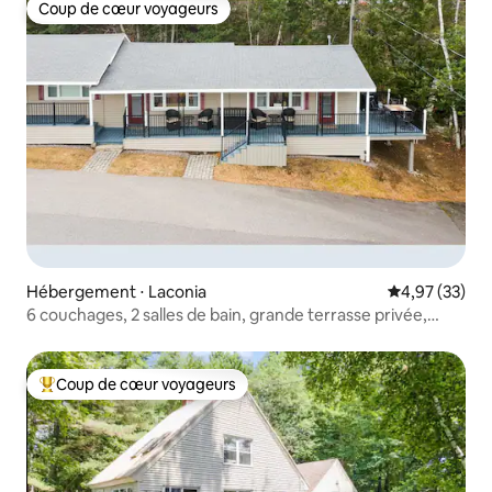
Coup de cœur voyageurs
Coup de cœur voyageurs
Hébergement ⋅ Laconia
Évaluation mo
4,97 (33)
6 couchages, 2 salles de bain, grande terrasse privée,
plage et piscine
Coup de cœur voyageurs
Coups de cœur voyageurs les plus appréciés