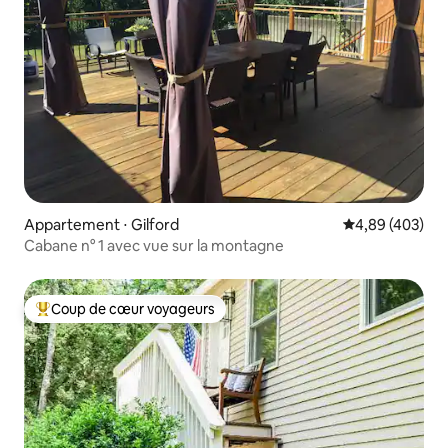
Appartement ⋅ Gilford
Évaluation moy
4,89 (403)
Cabane n° 1 avec vue sur la montagne
Coup de cœur voyageurs
Coups de cœur voyageurs les plus appréciés