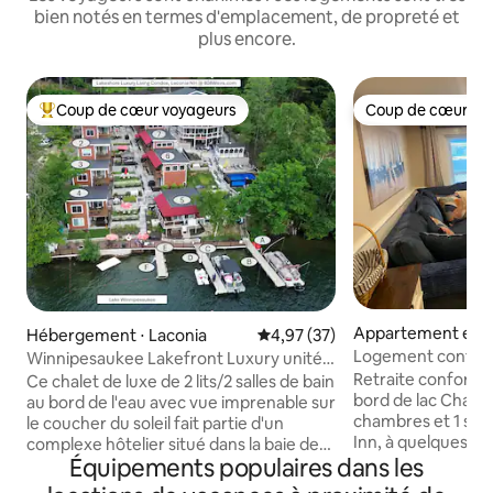
bien notés en termes d'emplacement, de propreté et
plus encore.
Coup de cœur voyageurs
Coup de cœur vo
Coups de cœur voyageurs les plus appréciés
Coup de cœur vo
Appartement en r
Hébergement ⋅ Laconia
Évaluation moyenne sur la base
4,97 (37)
Laconia
Logement confort
Winnipesaukee Lakefront Luxury unité
en bord de lac à W
#2 avec jacuzzi
Retraite conforta
Ce chalet de luxe de 2 lits/2 salles de bain
bord de lac Char
au bord de l'eau avec vue imprenable sur
chambres et 1 sall
le coucher du soleil fait partie d'un
Inn, à quelques pa
complexe hôtelier situé dans la baie de
Équipements populaires dans les
parking. Profitez de
Paugus du lac Winnipesaukee. L'unité 2
montagne, de l'acc
se trouve au niveau 2 du parking (voir les