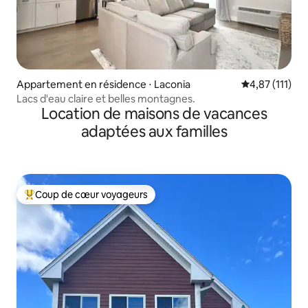
Appartement en résidence ⋅ Laconia
Évaluation mo
4,87 (111)
Lacs d'eau claire et belles montagnes.
Location de maisons de vacances
adaptées aux familles
Coup de cœur voyageurs
Coups de cœur voyageurs les plus appréciés