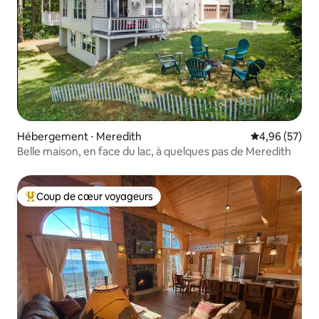
Hébergement ⋅ Meredith
Évaluation mo
4,96 (57)
Belle maison, en face du lac, à quelques pas de Meredith
Coup de cœur voyageurs
Coups de cœur voyageurs les plus appréciés