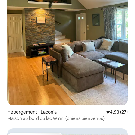
Hébergement ⋅ Laconia
Évaluation mo
4,93 (27)
Maison au bord du lac Winni (chiens bienvenus)