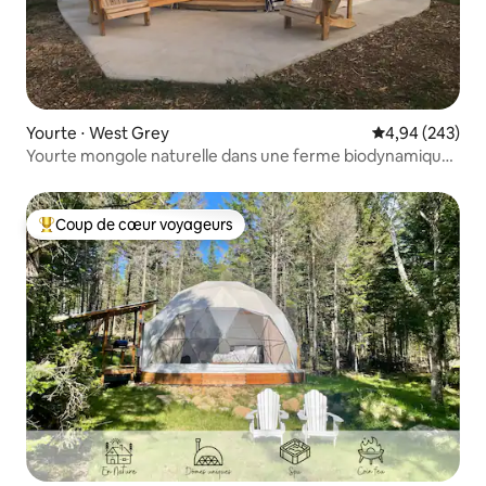
Yourte ⋅ West Grey
Évaluation moy
4,94 (243)
Yourte mongole naturelle dans une ferme biodynamique
et spa
Coup de cœur voyageurs
Coups de cœur voyageurs les plus appréciés