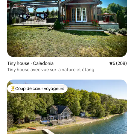
Tiny house ⋅ Caledonia
Évaluation 
5 (208)
Tiny house avec vue sur la nature et étang
Coup de cœur voyageurs
Coups de cœur voyageurs les plus appréciés