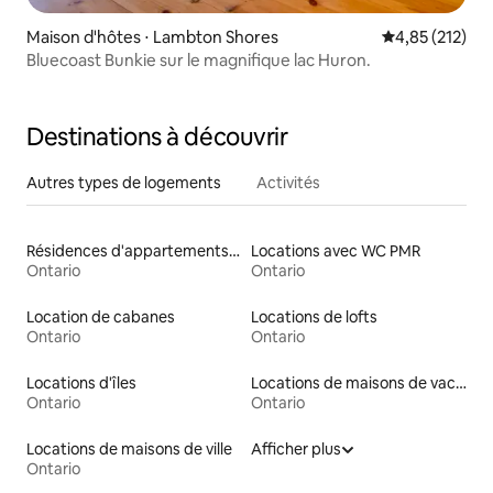
Maison d'hôtes ⋅ Lambton Shores
Évaluation moy
4,85 (212)
Bluecoast Bunkie sur le magnifique lac Huron.
Destinations à découvrir
Autres types de logements
Activités
Résidences d'appartements en location
Locations avec WC PMR
Ontario
Ontario
Location de cabanes
Locations de lofts
Ontario
Ontario
Locations d'îles
Locations de maisons de vacances
Ontario
Ontario
Locations de maisons de ville
Afficher plus
Ontario