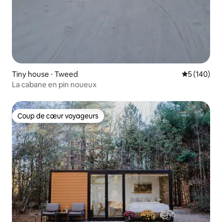
Tiny house ⋅ Tweed
Évaluation 
5 (140)
La cabane en pin noueux
Coup de cœur voyageurs
Coup de cœur voyageurs