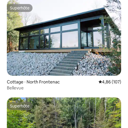
Superhôte
Superhôte
Cottage ⋅ North Frontenac
Évaluation moy
4,86 (107)
Bellevue
Superhôte
Superhôte