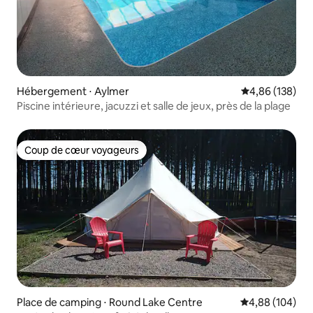
Hébergement ⋅ Aylmer
Évaluation moy
4,86 (138)
Piscine intérieure, jacuzzi et salle de jeux, près de la plage
Coup de cœur voyageurs
Coup de cœur voyageurs
Place de camping ⋅ Round Lake Centre
Évaluation moy
4,88 (104)