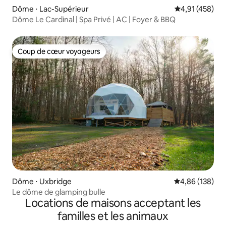
Dôme ⋅ Lac-Supérieur
Évaluation moy
4,91 (458)
Dôme Le Cardinal | Spa Privé | AC | Foyer & BBQ
Coup de cœur voyageurs
Coup de cœur voyageurs
Dôme ⋅ Uxbridge
Évaluation moy
4,86 (138)
Le dôme de glamping bulle
Locations de maisons acceptant les
familles et les animaux