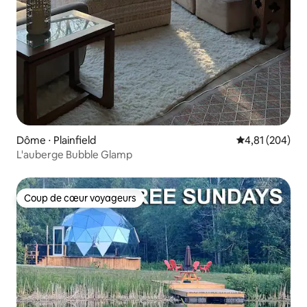
Dôme ⋅ Plainfield
Évaluation moy
4,81 (204)
L'auberge Bubble Glamp
Coup de cœur voyageurs
Coup de cœur voyageurs