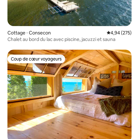
Cottage ⋅ Consecon
Évaluation moy
4,94 (275)
Chalet au bord du lac avec piscine, jacuzzi et sauna
Coup de cœur voyageurs
Coup de cœur voyageurs