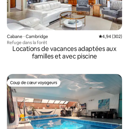
Cabane ⋅ Cambridge
Évaluation moy
4,94 (302)
Refuge dans la forêt
Locations de vacances adaptées aux
familles et avec piscine
Coup de cœur voyageurs
Coup de cœur voyageurs