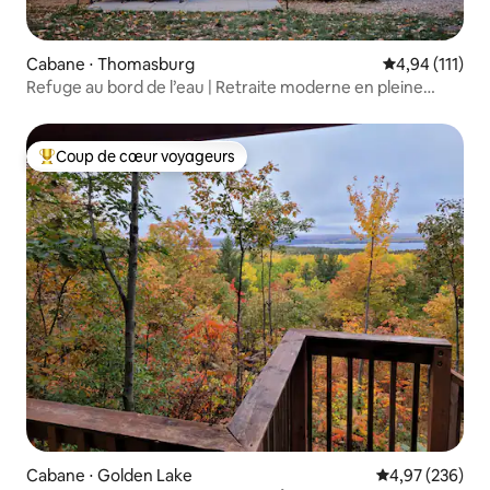
Cabane ⋅ Thomasburg
Évaluation moy
4,94 (111)
Refuge au bord de l’eau | Retraite moderne en pleine
nature
Coup de cœur voyageurs
Coups de cœur voyageurs les plus appréciés
Cabane ⋅ Golden Lake
Évaluation moy
4,97 (236)