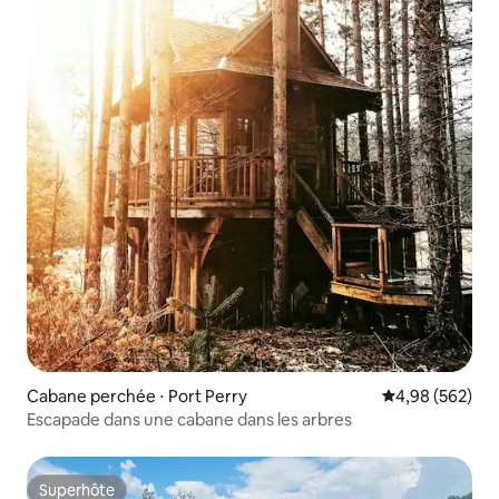
Cabane perchée ⋅ Port Perry
Évaluation moy
4,98 (562)
Escapade dans une cabane dans les arbres
Superhôte