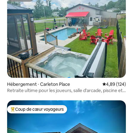
Superhôte
Hébergement ⋅ Carleton Place
Évaluation moy
4,89 (124)
Retraite ultime pour les joueurs, salle d'arcade, piscine et
jacuzzi
Coup de cœur voyageurs
Coups de cœur voyageurs les plus appréciés