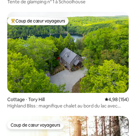
Tente de glamping n° 1 à Schoolhouse
Coup de cœur voyageurs
Coups de cœur voyageurs les plus appréciés
Cottage ⋅ Tory Hill
Évaluation moy
4,98 (154)
Highland Bliss : magnifique chalet au bord du lac avec
jacuzzi
Coup de cœur voyageurs
Coup de cœur voyageurs