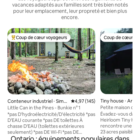
vacances adaptés aux familles sont très bien notés
pour leur emplacement, leur propreté et bien plus
encore.
Coup de cœur voyageurs
Coup de cœur vo
Coups de cœur voyageurs les plus appréciés
Coup de cœur vo
Tiny house ⋅ Arthu
Conteneur industriel ⋅ Simc
Évaluation moyenne sur la base 
4,97 (145)
oe
Petite maison de l
Little Can in the Pines - Bunkie n° 1
domaine de la ca
Évadez-vous dans
*pas D'hydroélectricité/D'électricité *pas
Heirloom Tiny Hom
D'EAU courante *pas DE toilettes À
rencontre une mic
chasse D'EAU (toilettes extérieures
23 acres paisibles
seulement) *pas DE Wi-Fi *pas DE
Ontario : équipements populaires dans
et de forêts de pi
lampadaires (il fait sombre la nuit) *pas