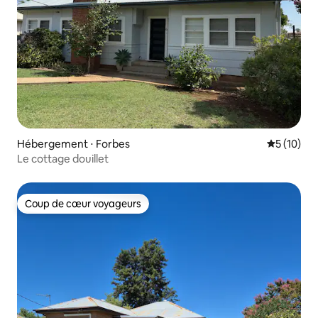
Hébergement ⋅ Forbes
Évaluation
5 (10)
Le cottage douillet
Coup de cœur voyageurs
Coup de cœur voyageurs