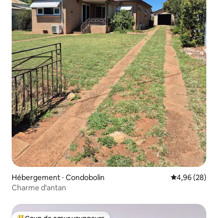
Hébergement ⋅ Condobolin
Évaluation mo
4,96 (28)
Charme d'antan