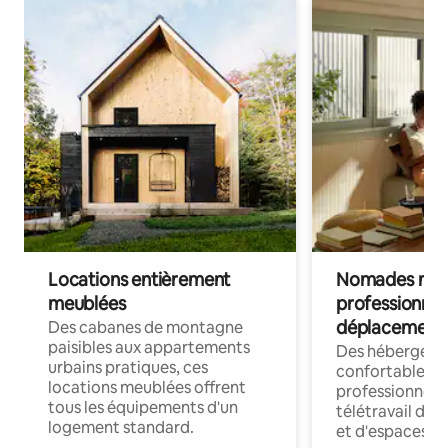
Locations entièrement
Nomades num
meublées
professionnel
déplacement
Des cabanes de montagne
paisibles aux appartements
Des hébergem
urbains pratiques, ces
confortables p
locations meublées offrent
professionnels
tous les équipements d'un
télétravail dis
logement standard.
et d'espaces de