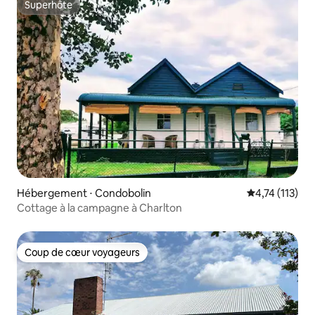
Superhôte
Superhôte
Hébergement ⋅ Condobolin
Évaluation mo
4,74 (113)
Cottage à la campagne à Charlton
Coup de cœur voyageurs
Coup de cœur voyageurs