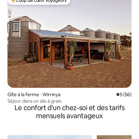
Coup de cœur voyageurs
Coups de cœur voyageurs les plus appréciés
Gîte à la ferme ⋅ Wirrinya
Évaluation
5 (56)
Séjour dans un silo à grain
Le confort d'un chez-soi et des tarifs
mensuels avantageux