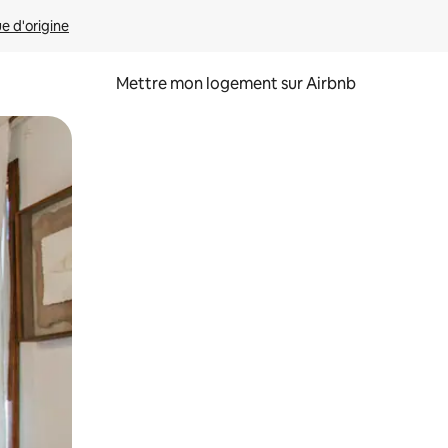
ue d'origine
Mettre mon logement sur Airbnb
sant glisser.