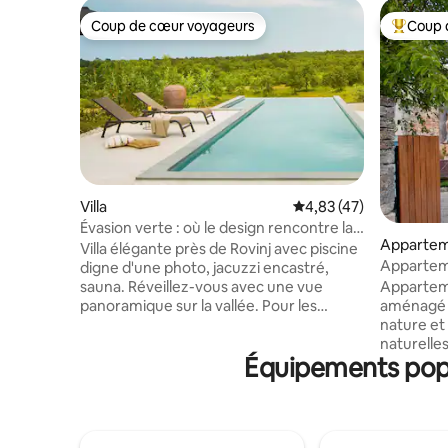
Coup de cœur voyageurs
Coup 
Coup de cœur voyageurs
Coups de
Villa
Évaluation moyenne su
4,83 (47)
Évasion verte : où le design rencontre la
Apparte
sérénité
Villa élégante près de Rovinj avec piscine
Appartem
digne d'une photo, jacuzzi encastré,
sauna. Réveillez-vous avec une vue
Appartem
panoramique sur la vallée. Pour les
aménagé a
couples et les familles, à quelques
nature et 
kilomètres du parc d'aventure, du parc
naturelles
Équipements popu
national de Brijuni, du parc des
historiqu
dinosaures, des villes médiévales et de la
tant qu'ex
cuisine locale. C'est une véritable
pouvez pr
escapade verte pour tous ceux qui
la maison 
cherchent à revenir à la nature avec tout
repas ou 