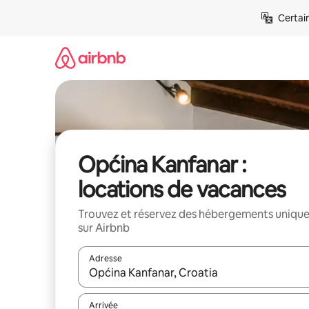
Aller
Certai
directement
au
contenu
Općina Kanfanar :
locations de vacances
Trouvez et réservez des hébergements uniqu
sur Airbnb
Adresse
Lorsque les résultats s'affichent, utilisez les flèc
Arrivée