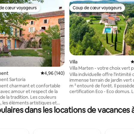
de cœur voyageurs
Coup de cœur voyageurs
 cœur voyageurs les plus appréciés
Coup de cœur voyageurs
r la base de 47 commentaires : 4,83 sur 5
Villa
É
Villa Marten - votre choix vert 
ment
Évaluation moyenne sur la base de 140 commen
4,96 (140)
Rovinj !
Villa individuelle offre l'intimité 
ent Sartoria
immense terrain de jardin vert
m ² entouré de forêt. Il possède une
ent charmant et confortable
certification Eco - Eco domus. 
vec amour et respect de la
installations portant cette certi
de la tradition. Les couleurs
ont satisfait à au moins 50 critè
, les éléments artistiques et
laires dans les locations de vacances 
que: la responsabilité sociale et
es rendent ce lieu unique en
environnementale, l'utilisation
périence de séjour ici. Vous
de lavage et de nettoyage écoce
ofiter d'une cour verte devant
les matériaux naturels, la tech
et utiliser la terrasse pour vos
d'économie d'eau, la technolog
simplement vous détendre.