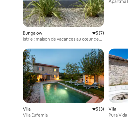
Apartma 
Bungalow
Évaluation moyenn
5 (7)
Istrie : maison de vacances au cœur de
l'Istrie
Villa
Évaluation moyenn
5 (3)
Villa
Villa Eufemia
Pura Vida 
piscine