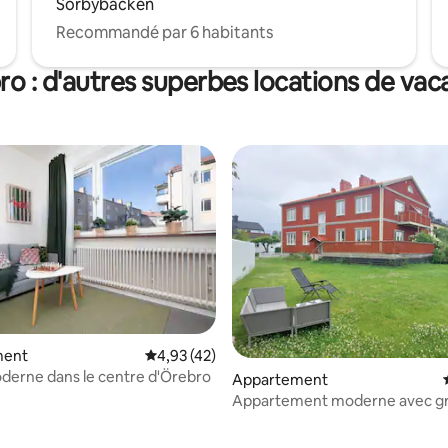
Sörbybacken
Recommandé par 6 habitants
o : d'autres superbes locations de va
ment
Évaluation moyenne sur la base de 42 comme
4,93 (42)
derne dans le centre d'Örebro
Appartement
Appartement moderne avec g
balcon et vue.