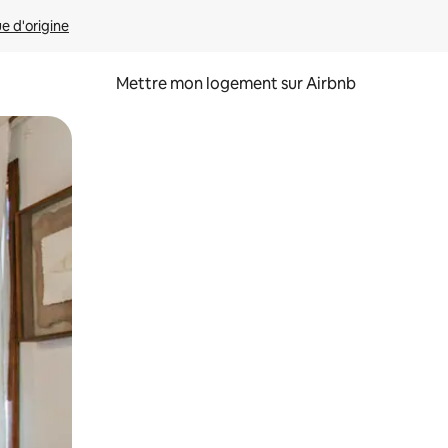
ue d'origine
Mettre mon logement sur Airbnb
sant glisser.