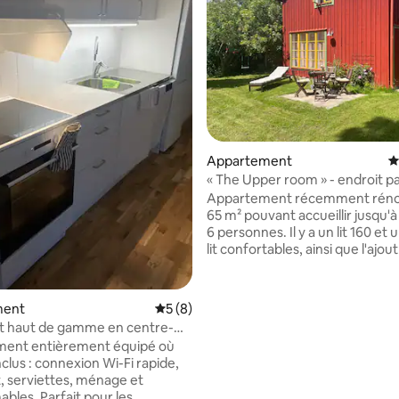
r la base de 148 commentaires : 4,9 sur 5
Appartement
É
« The Upper room » - endroit pa
près de la ville
Appartement récemment réno
65 m² pouvant accueillir jusqu'à
6 personnes. Il y a un lit 160 et
lit confortables, ainsi que l'ajou
lits supplémentaires sur dema
Environnement extérieur luxuri
décoration scandinave rurale a
ment
Évaluation moyenne sur la base de 8 co
5 (8)
panneau de bois du sol au plafo
 haut de gamme en centre-
Gamme de couleurs paisible av
 130 projecteurs - luxe
ent entièrement équipé où
entièrement équipée, lave-ling
nclus : connexion Wi-Fi rapide,
sèche-linge. À distance de mar
it, serviettes, ménage et
forêt, à 10-15 minutes en voitur
les. Parfait pour les