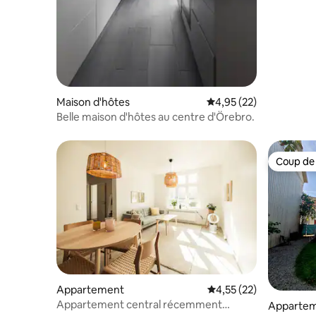
Maison d'hôtes
Évaluation moyenne su
4,95 (22)
Belle maison d'hôtes au centre d'Örebro.
Coup de
Coup de
Appartement
Évaluation moyenne su
4,55 (22)
Appartement central récemment
Apparte