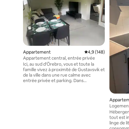
Appartement
Évaluation moyenne su
4,9 (148)
Appartement central, entrée privée
Ici, au sud d'Örebro, vous et toute la
famille vivez à proximité de Gustavsvik et
de la ville dans une rue calme avec
entrée privée et parking. Dans
l'appartement, il y a un lit double de 160
cm et un canapé-lit de 140 cm pour
accueillir confortablement quatre
Apparte
personnes. Un lit supplémentaire est
Logement
également disponible si vous ne voulez
ville avec
Hébergem
plus d'espace. Une cuisine équipée avec
tout est i
réfrigérateur et congélateur permet de
linge de l
faire sa propre cuisine si vous le
consommab