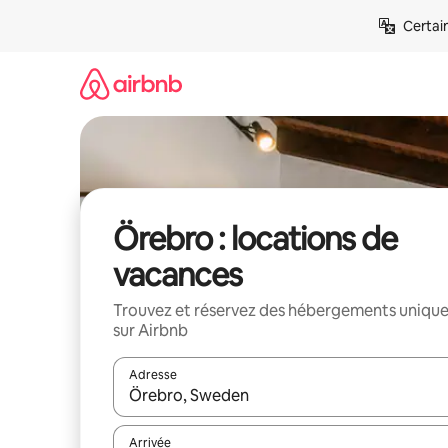
Aller
Certai
directement
au
contenu
Örebro : locations de
vacances
Trouvez et réservez des hébergements uniqu
sur Airbnb
Adresse
Lorsque les résultats s'affichent, utilisez les flèc
Arrivée