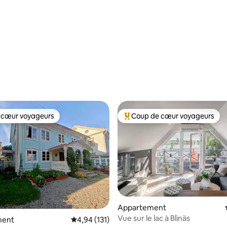
r la base de 22 commentaires : 4,95 sur 5
 cœur voyageurs
Coup de cœur voyageurs
 cœur voyageurs
Coups de cœur voyageurs les p
Appartement
r la base de 22 commentaires : 4,55 sur 5
Vue sur le lac à Blinäs
ment
Évaluation moyenne sur la base de 131 comme
4,94 (131)