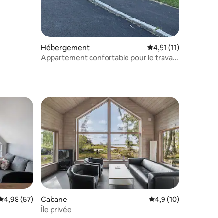
Hébergement
Évaluation moyenne s
4,91 (11)
Appartement confortable pour le travail
et les loisirs dans le centre d'Örebro
lus appréciés
Évaluation moyenne sur la base de 57 commentaires : 4,98 sur 5
4,98 (57)
Cabane
Évaluation moyenne s
4,9 (10)
Île privée
ntaires : 4,94 sur 5