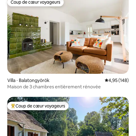
Coup de cœur voyageurs
Coup de cœur voyageurs
Villa ⋅ Balatongyörök
Évaluation moy
4,95 (148)
Maison de 3 chambres entièrement rénovée
Coup de cœur voyageurs
Coups de cœur voyageurs les plus appréciés