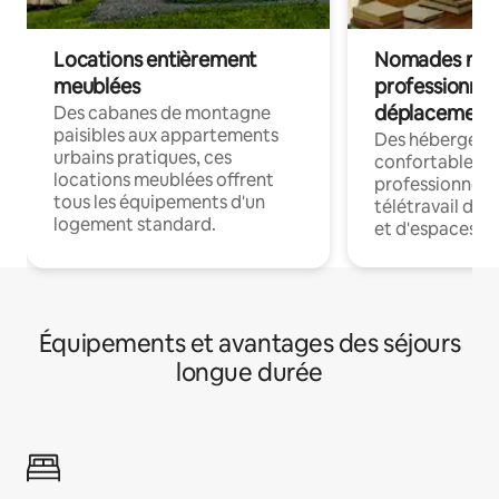
Locations entièrement
Nomades num
meublées
professionnel
déplacement
Des cabanes de montagne
paisibles aux appartements
Des hébergem
urbains pratiques, ces
confortables p
locations meublées offrent
professionnels
tous les équipements d'un
télétravail dis
logement standard.
et d'espaces de
Équipements et avantages des séjours
longue durée