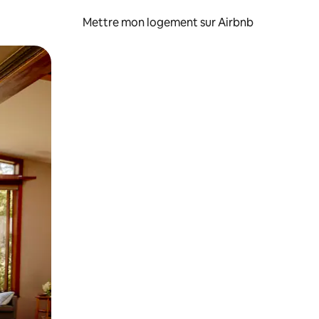
Mettre mon logement sur Airbnb
sant glisser.