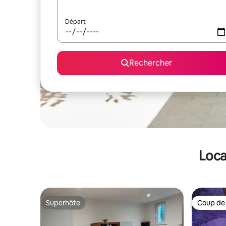
Départ
Rechercher
Loca
Superhôte
Coup de
Superhôte
Coup de