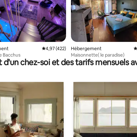
 la base de 112 commentaires : 4,87 sur 5
ment
Évaluation moyenne sur la base de 422 comme
4,97 (422)
Hébergement
É
de Bacchus
Maisonnette( le paradise)
t d'un chez-soi et des tarifs mensuels 