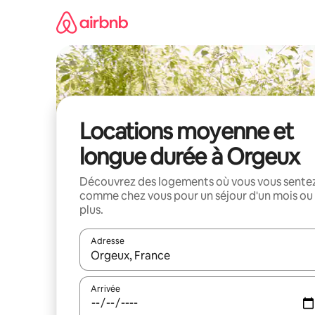
Aller
directement
au
contenu
Locations moyenne et
longue durée à Orgeux
Découvrez des logements où vous vous sente
comme chez vous pour un séjour d'un mois ou
plus.
Adresse
Lorsque les résultats s'affichent, utilisez les flèc
Arrivée