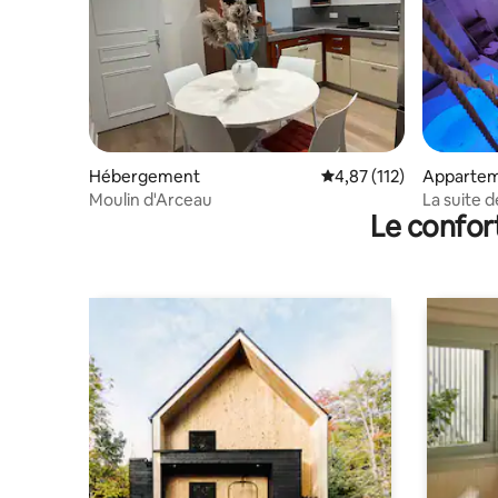
Hébergement
Évaluation moyenne sur
4,87 (112)
Apparte
Moulin d'Arceau
La suite 
Le confor