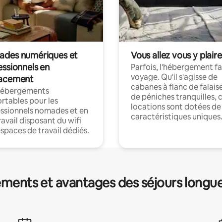
des numériques et
Vous allez vous y plaire
essionnels en
Parfois, l'hébergement fai
voyage. Qu'il s'agisse de
acement
cabanes à flanc de falais
hébergements
de péniches tranquilles, 
rtables pour les
locations sont dotées de
ssionnels nomades et en
caractéristiques uniques
ravail disposant du wifi
espaces de travail dédiés.
ments et avantages des séjours longu