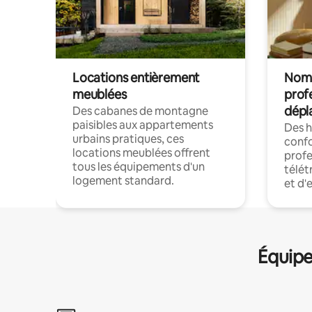
Locations entièrement
Noma
meublées
prof
dépl
Des cabanes de montagne
paisibles aux appartements
Des 
urbains pratiques, ces
confo
locations meublées offrent
profe
tous les équipements d'un
télét
logement standard.
et d'
Équipe