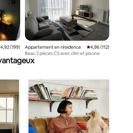
ntaires : 4,97 sur 5
valuation moyenne sur la base de 199 commentaires : 4,92 sur 5
4,92 (199)
Appartement en résidence
Évaluation moyenne sur
4,96 (112)
Beau 2 pièces C5 avec clim et piscine
avantageux