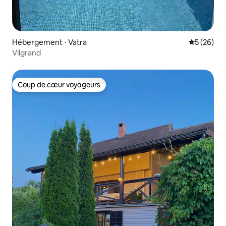
Hébergement ⋅ Vatra
Évaluation
5 (26)
Vilgrand
Coup de cœur voyageurs
Coup de cœur voyageurs