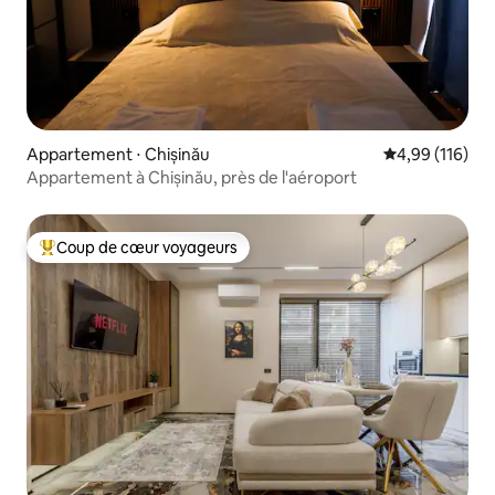
Appartement ⋅ Chișinău
Évaluation moy
4,99 (116)
Appartement à Chișinău, près de l'aéroport
Coup de cœur voyageurs
Coups de cœur voyageurs les plus appréciés