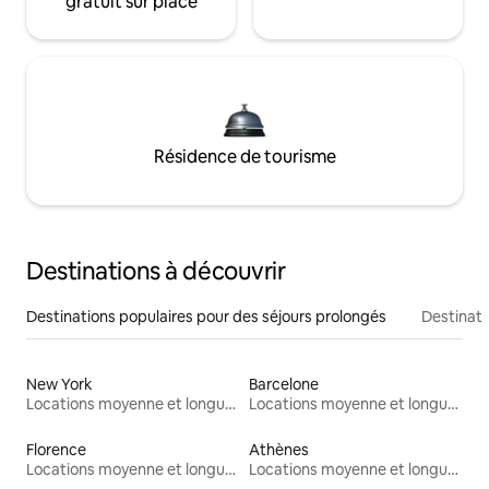
gratuit sur place
Résidence de tourisme
Destinations à découvrir
Destinations populaires pour des séjours prolongés
Destinati
New York
Barcelone
Locations moyenne et longue durée
Locations moyenne et longue durée
Florence
Athènes
Locations moyenne et longue durée
Locations moyenne et longue durée