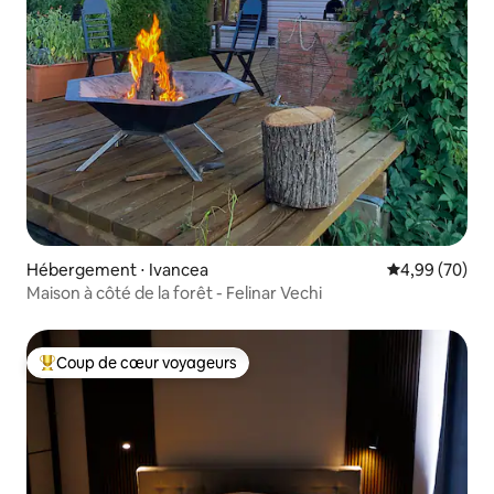
Hébergement ⋅ Ivancea
Évaluation mo
4,99 (70)
Maison à côté de la forêt - Felinar Vechi
Coup de cœur voyageurs
Coups de cœur voyageurs les plus appréciés