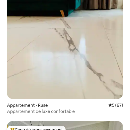
Appartement ⋅ Ruse
Évaluation
5 (67)
Appartement de luxe confortable
Coup de cœur voyageurs