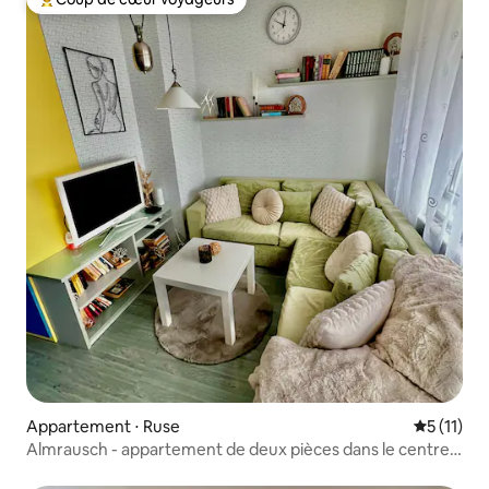
Coups de cœur voyageurs les plus appréciés
Appartement ⋅ Ruse
Évaluatio
5 (11)
Almrausch - appartement de deux pièces dans le centre
de Roussé