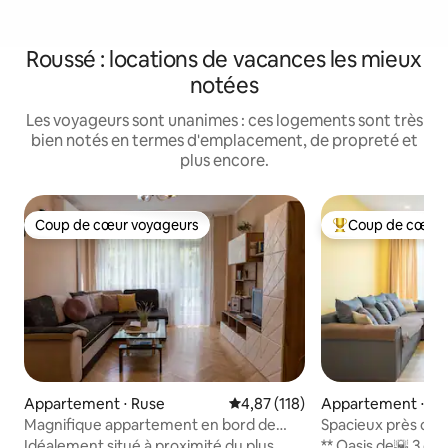
Roussé : locations de vacances les mieux
notées
Les voyageurs sont unanimes : ces logements sont très
bien notés en termes d'emplacement, de propreté et
plus encore.
Coup de cœur voyageurs
Coup de cœur 
Coup de cœur voyageurs
Coups de cœur vo
Appartement ⋅ Ruse
Évaluation moyenne sur la base 
4,87 (118)
Appartement ⋅ Ru
Magnifique appartement en bord de
Spacieux près du 
rivière
emplacement cent
Idéalement situé à proximité du plus
** Oasis de🌇 3 ch