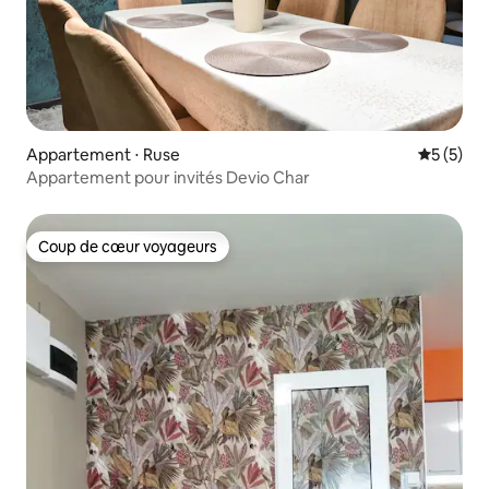
Appartement ⋅ Ruse
Évaluatio
5 (5)
Appartement pour invités Devio Char
Coup de cœur voyageurs
Coup de cœur voyageurs