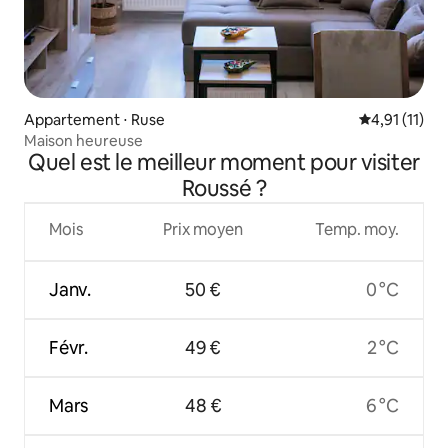
Appartement ⋅ Ruse
Évaluation m
4,91 (11)
Maison heureuse
Quel est le meilleur moment pour visiter
Roussé ?
Mois
Prix moyen
Temp. moy.
Janv.
50 €
0 °C
Févr.
49 €
2 °C
Mars
48 €
6 °C