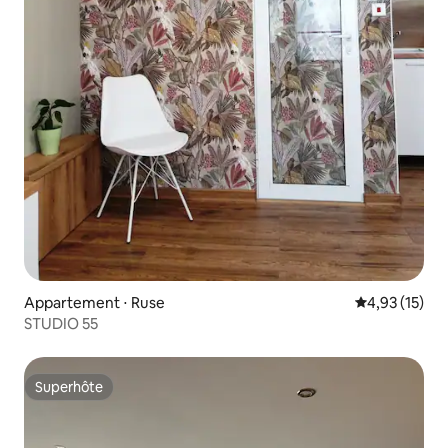
Appartement ⋅ Ruse
Évaluation mo
4,93 (15)
STUDIO 55
Superhôte
Superhôte