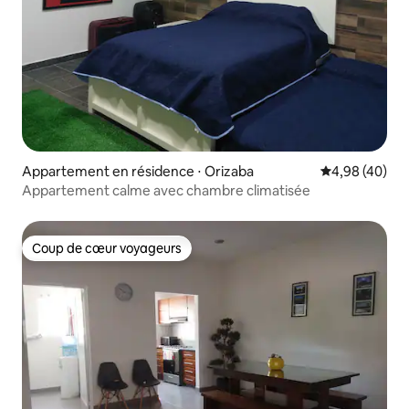
Appartement en résidence ⋅ Orizaba
Évaluation mo
4,98 (40)
Appartement calme avec chambre climatisée
Coup de cœur voyageurs
Coup de cœur voyageurs