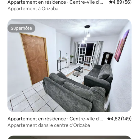
Appartement en résidence ⋅ Centre-ville d'Ori
Évaluation mo
4,89 (56)
zaba
Appartement à Orizaba
Superhôte
Superhôte
Appartement en résidence ⋅ Centre-ville d'O
Évaluation moy
4,82 (149)
rizaba
Appartement dans le centre d'Orizaba