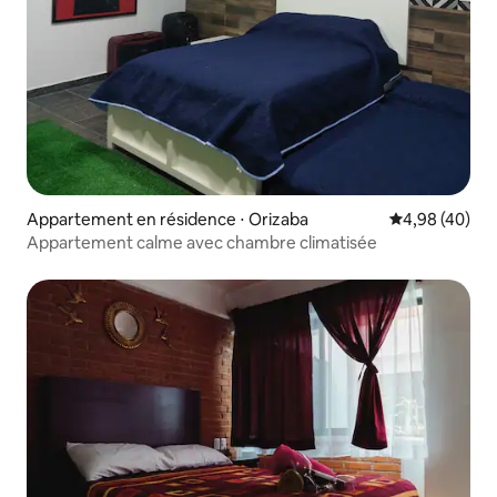
Appartement en résidence ⋅ Orizaba
Évaluation mo
4,98 (40)
Appartement calme avec chambre climatisée