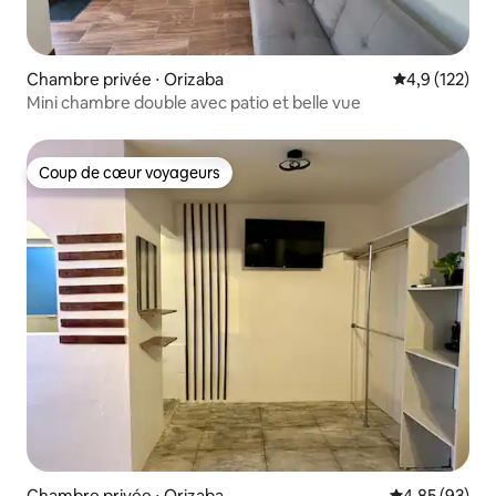
Chambre privée ⋅ Orizaba
Évaluation mo
4,9 (122)
Mini chambre double avec patio et belle vue
Coup de cœur voyageurs
Coup de cœur voyageurs
Chambre privée ⋅ Orizaba
Évaluation mo
4,85 (93)