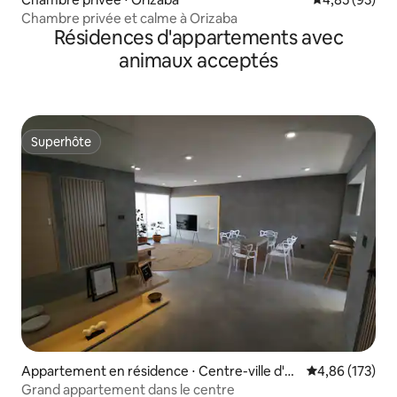
Chambre privée et calme à Orizaba
Résidences d'appartements avec
animaux acceptés
Superhôte
Superhôte
Appartement en résidence ⋅ Centre-ville d'O
Évaluation moy
4,86 (173)
rizaba
Grand appartement dans le centre