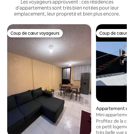
Les voyageurs approuvent : ces résidences
d'appartements sont très bien notées pour leur
emplacement, leur propreté et bien plus encore.
Coup de cœur voyageurs
Coup de cœur vo
Coup de cœur voyageurs
Coup de cœur vo
Appartement en r
⋅ Orizaba
Mini appartement 
belle vue
Profitez de la cha
ce petit logement,
très belle vue sur 