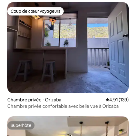
Coup de cœur voyageurs
Coup de cœur voyageurs
Chambre privée ⋅ Orizaba
Évaluation moy
4,91 (139)
Chambre privée confortable avec belle vue à Orizaba
Superhôte
Superhôte