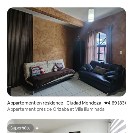
Appartement en résidence ⋅ Ciudad Mendoza
Évaluation mo
4,69 (83)
Appartement près de Orizaba et Villa illuminada
Superhôte
Superhôte