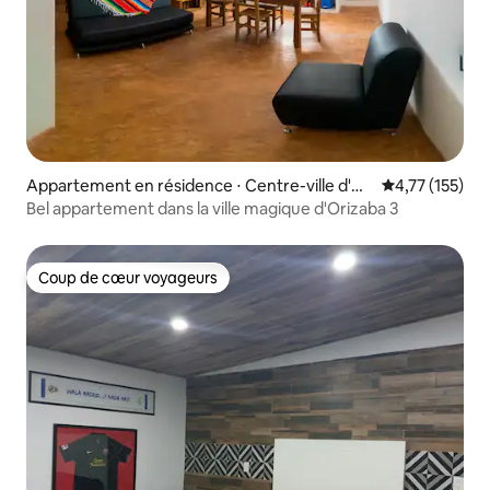
Appartement en résidence ⋅ Centre-ville d'Or
Évaluation moy
4,77 (155)
izaba
Bel appartement dans la ville magique d'Orizaba 3
Coup de cœur voyageurs
Coup de cœur voyageurs