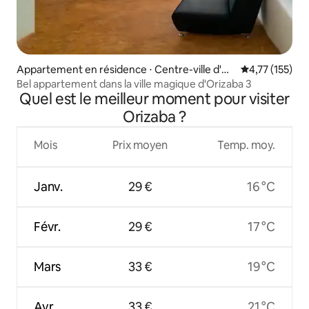
Appartement en résidence ⋅ Centre-ville d'Or
Évaluation moy
4,77 (155)
izaba
Bel appartement dans la ville magique d'Orizaba 3
Quel est le meilleur moment pour visiter
Orizaba ?
Mois
Prix moyen
Temp. moy.
Janv.
29 €
16 °C
Févr.
29 €
17 °C
Mars
33 €
19 °C
Avr.
33 €
21 °C