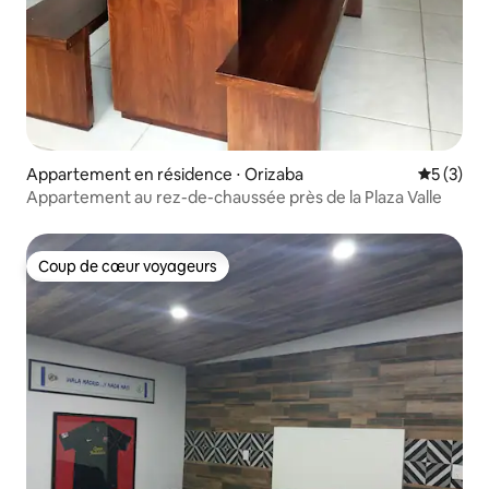
Appartement en résidence ⋅ Orizaba
Évaluatio
5 (3)
Appartement au rez-de-chaussée près de la Plaza Valle
Coup de cœur voyageurs
Coup de cœur voyageurs