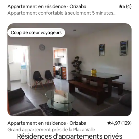
Appartement en résidence ⋅ Orizaba
Évaluatio
5 (4)
Appartement confortable à seulement 5 minutes
d'Orizaba
Coup de cœur voyageurs
Coup de cœur voyageurs
Appartement en résidence ⋅ Orizaba
Évaluation moy
4,97 (129)
Grand appartement près de la Plaza Valle
Résidences d'appartements privés