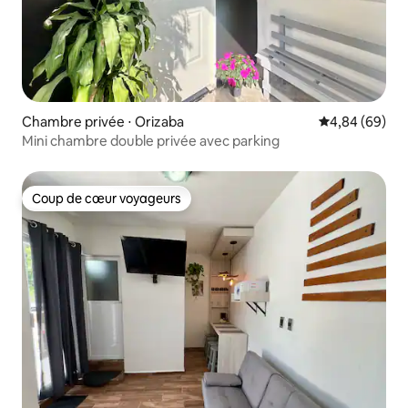
Chambre privée ⋅ Orizaba
Évaluation mo
4,84 (69)
Mini chambre double privée avec parking
Coup de cœur voyageurs
Coup de cœur voyageurs