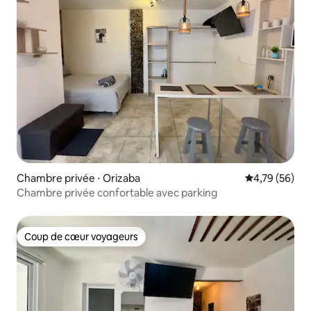
Chambre privée ⋅ Orizaba
Évaluation mo
4,79 (56)
Chambre privée confortable avec parking
Coup de cœur voyageurs
Coup de cœur voyageurs