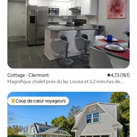
Cottage ⋅ Clermont
Évaluation moy
4,73 (161)
Magnifique chalet près du lac Louisa et à 2 minutes de
Disney.
Coup de cœur voyageurs
Coups de cœur voyageurs les plus appréciés