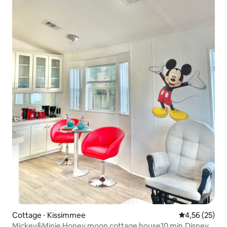
Cottage ⋅ Kissimmee
Évaluation mo
4,56 (25)
Mickey&Minie Honey moon cottage house10 min.Disney.