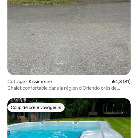
Cottage ⋅ Kissimmee
Évaluation m
4,8 (81)
Chalet confortable dans la région d'Orlando près de
Disney - 5 miles
Coup de cœur voyageurs
Coup de cœur voyageurs