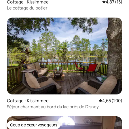
Cottage ⋅ Kissimmee
Évaluation mo
4,87 (15)
Le cottage du potier
Cottage ⋅ Kissimmee
Évaluation moy
4,65 (200)
Séjour charmant au bord du lac près de Disney
Coup de cœur voyageurs
Coup de cœur voyageurs