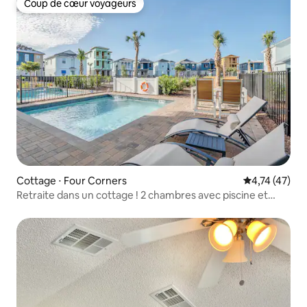
Coup de cœur voyageurs
Coup de cœur voyageurs
Cottage ⋅ Four Corners
Évaluation mo
4,74 (47)
Retraite dans un cottage ! 2 chambres avec piscine et
balcon Pvt près de WDW