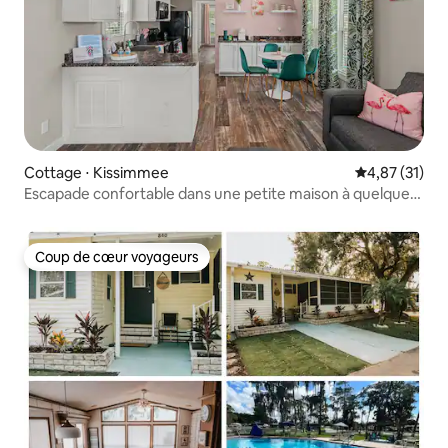
Cottage ⋅ Kissimmee
Évaluation mo
4,87 (31)
Escapade confortable dans une petite maison à quelques
minutes de Disney
Coup de cœur voyageurs
Coup de cœur voyageurs