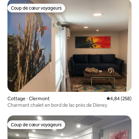
Coup de cœur voyageurs
Coup de cœur voyageurs
Cottage ⋅ Clermont
Évaluation moy
4,84 (258)
Charmant chalet en bord de lac près de Disney
Coup de cœur voyageurs
Coup de cœur voyageurs