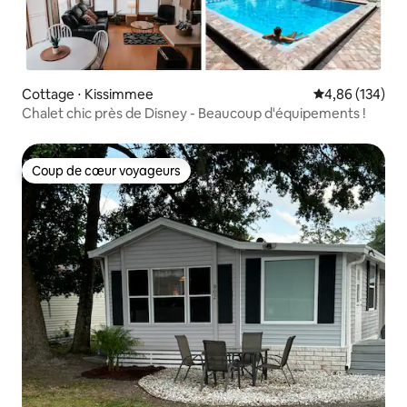
Cottage ⋅ Kissimmee
Évaluation moy
4,86 (134)
Chalet chic près de Disney - Beaucoup d'équipements !
Coup de cœur voyageurs
Coup de cœur voyageurs