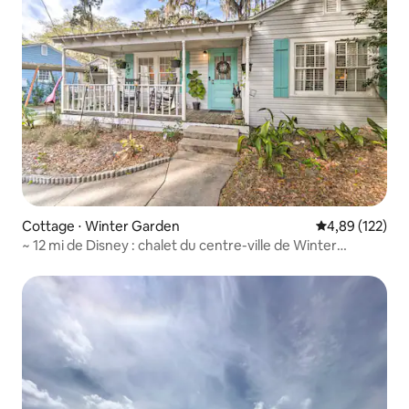
Cottage ⋅ Winter Garden
Évaluation moy
4,89 (122)
~ 12 mi de Disney : chalet du centre-ville de Winter
Garden !