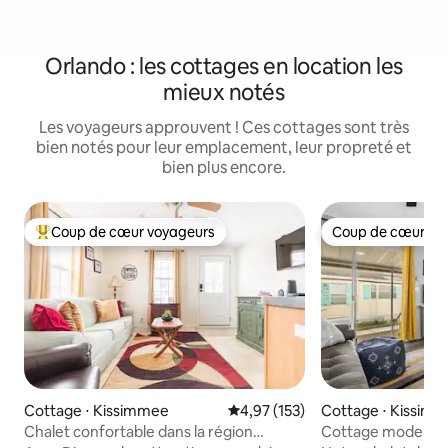
Orlando : les cottages en location les
mieux notés
Les voyageurs approuvent ! Ces cottages sont très
bien notés pour leur emplacement, leur propreté et
bien plus encore.
Coup de cœur voyageurs
Coup de cœur vo
Coups de cœur voyageurs les plus appréciés
Coup de cœur vo
Cottage ⋅ Kissimmee
Évaluation moyenne sur la base 
4,97 (153)
Cottage ⋅ Kissim
Chalet confortable dans la région
Cottage moderne 