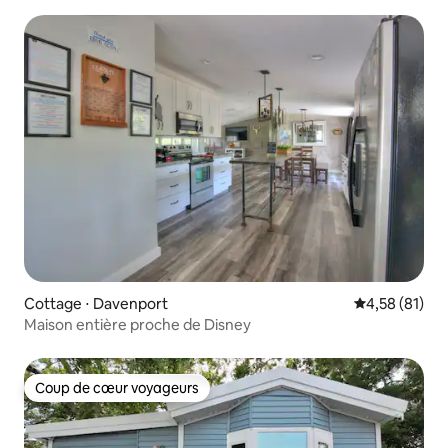
attractions
Cottage ⋅ Davenport
Évaluation mo
4,58 (81)
Maison entière proche de Disney
Coup de cœur voyageurs
Coup de cœur voyageurs