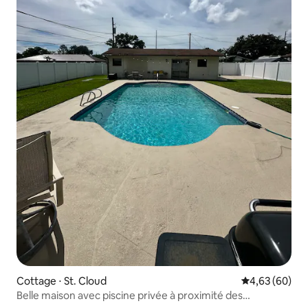
Cottage ⋅ St. Cloud
Évaluation mo
4,63 (60)
Belle maison avec piscine privée à proximité des