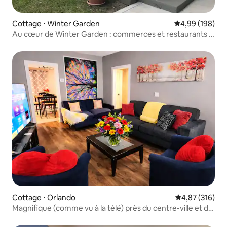
Cottage ⋅ Winter Garden
Évaluation moy
4,99 (198)
Au cœur de Winter Garden : commerces et restaurants à
pied
Cottage ⋅ Orlando
Évaluation moy
4,87 (316)
Magnifique (comme vu à la télé) près du centre-ville et de
l'aéroport