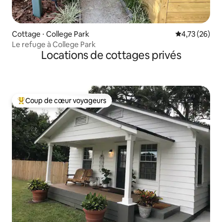
Cottage ⋅ College Park
Évaluation mo
4,73 (26)
Le refuge à College Park
Locations de cottages privés
Coup de cœur voyageurs
Coups de cœur voyageurs les plus appréciés