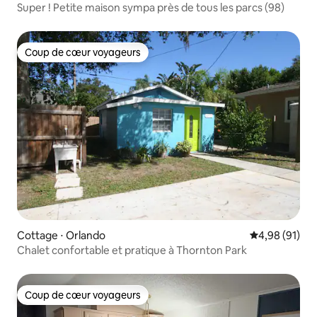
Super ! Petite maison sympa près de tous les parcs (98)
Coup de cœur voyageurs
Coup de cœur voyageurs
Cottage ⋅ Orlando
Évaluation mo
4,98 (91)
Chalet confortable et pratique à Thornton Park
Coup de cœur voyageurs
Coup de cœur voyageurs