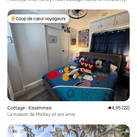
Coup de cœur voyageurs
Coups de cœur voyageurs les plus appréciés
Cottage ⋅ Kissimmee
Évaluation mo
4,95 (22)
La maison de Mickey et ses amis