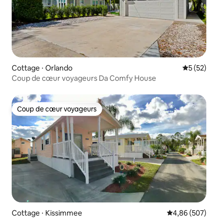
Cottage ⋅ Orlando
Évaluation
5 (52)
Coup de cœur voyageurs Da Comfy House
Coup de cœur voyageurs
Coup de cœur voyageurs
Cottage ⋅ Kissimmee
Évaluation moy
4,86 (507)