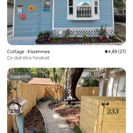
Cottage ⋅ Kissimmee
Évaluation mo
4,89 (27)
Ce doit être l'endroit
Superhôte
Superhôte