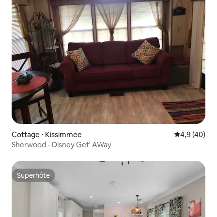
Cottage ⋅ Kissimmee
Évaluation m
4,9 (40)
Sherwood - Disney Get' AWay
Superhôte
Superhôte