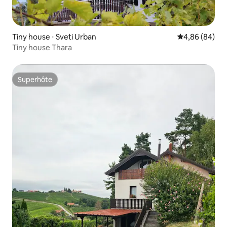
Tiny house ⋅ Sveti Urban
Évaluation mo
4,86 (84)
Tiny house Thara
Superhôte
Superhôte