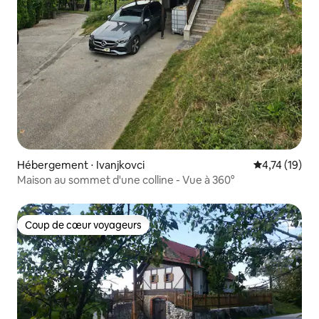
Hébergement ⋅ Ivanjkovci
Évaluation mo
4,74 (19)
Maison au sommet d'une colline - Vue à 360°
Coup de cœur voyageurs
Coup de cœur voyageurs