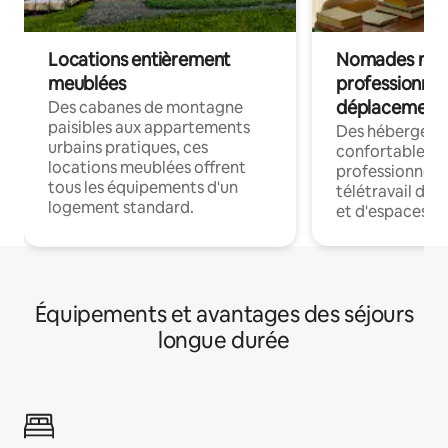
Locations entièrement
Nomades num
meublées
professionnel
déplacement
Des cabanes de montagne
paisibles aux appartements
Des hébergem
urbains pratiques, ces
confortables p
locations meublées offrent
professionnels
tous les équipements d'un
télétravail dis
logement standard.
et d'espaces de
Équipements et avantages des séjours
longue durée