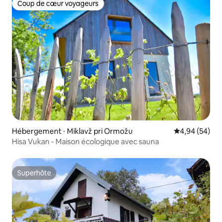
Coup de cœur voyageurs
Coup de cœur voyageurs
Hébergement ⋅ Miklavž pri Ormožu
Évaluation mo
4,94 (54)
Hisa Vukan - Maison écologique avec sauna
Superhôte
Superhôte