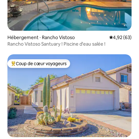
Hébergement ⋅ Rancho Vistoso
Évaluation mo
4,92 (63)
Rancho Vistoso Santuary ! Piscine d'eau salée !
Coup de cœur voyageurs
Coups de cœur voyageurs les plus appréciés