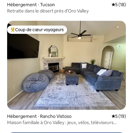
Hébergement ⋅ Tucson
Évaluation
5 (18)
Retraite dans le désert près d'Oro Valley
Coup de cœur voyageurs
Coups de cœur voyageurs les plus appréciés
Hébergement ⋅ Rancho Vistoso
Évaluation
5 (19)
Maison familiale à Oro Valley : jeux, vélos, téléviseurs
connectés