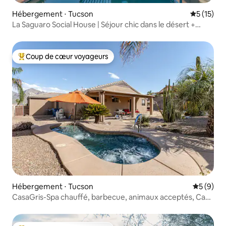
Hébergement ⋅ Tucson
Évaluation
5 (15)
La Saguaro Social House | Séjour chic dans le désert +
piscine
Coup de cœur voyageurs
Coups de cœur voyageurs les plus appréciés
Hébergement ⋅ Tucson
Évaluatio
5 (9)
CasaGris-Spa chauffé, barbecue, animaux acceptés, Casa
confortable