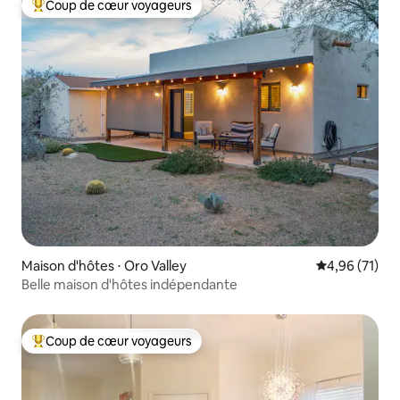
Coup de cœur voyageurs
Coups de cœur voyageurs les plus appréciés
Maison d'hôtes ⋅ Oro Valley
Évaluation mo
4,96 (71)
Belle maison d'hôtes indépendante
Coup de cœur voyageurs
Coups de cœur voyageurs les plus appréciés