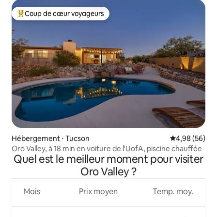
Coup de cœur voyageurs
Coups de cœur voyageurs les plus appréciés
Hébergement ⋅ Tucson
Évaluation mo
4,98 (56)
Oro Valley, à 18 min en voiture de l'UofA, piscine chauffée
Quel est le meilleur moment pour visiter
Oro Valley ?
Mois
Prix moyen
Temp. moy.