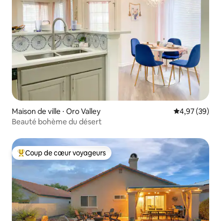
Maison de ville ⋅ Oro Valley
Évaluation mo
4,97 (39)
Beauté bohème du désert
Coup de cœur voyageurs
Coups de cœur voyageurs les plus appréciés