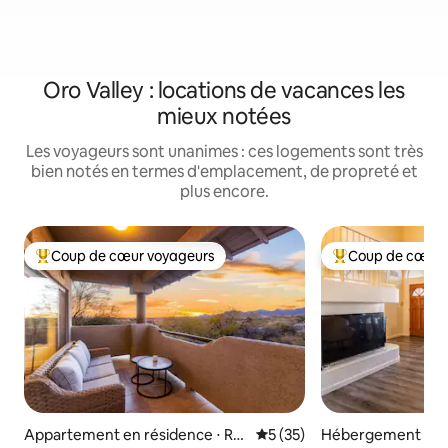
Oro Valley : locations de vacances les
mieux notées
Les voyageurs sont unanimes : ces logements sont très
bien notés en termes d'emplacement, de propreté et
plus encore.
Coup de cœur voyageurs
Coup de cœur 
Coups de cœur voyageurs les plus appréciés
Coups de cœur vo
Appartement en résidence ⋅ Ra
Évaluation moyenne sur la b
5 (35)
Hébergement ⋅ T