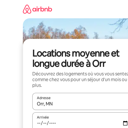
Aller
directement
au
contenu
Locations moyenne et
longue durée à Orr
Découvrez des logements où vous vous sente
comme chez vous pour un séjour d'un mois ou
plus.
Adresse
Lorsque les résultats s'affichent, utilisez les flèc
Arrivée