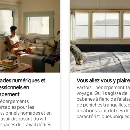
des numériques et
Vous allez vous y plaire
essionnels en
Parfois, l'hébergement fai
voyage. Qu'il s'agisse de
acement
cabanes à flanc de falais
hébergements
de péniches tranquilles, 
rtables pour les
locations sont dotées de
ssionnels nomades et en
caractéristiques uniques
ravail disposant du wifi
espaces de travail dédiés.