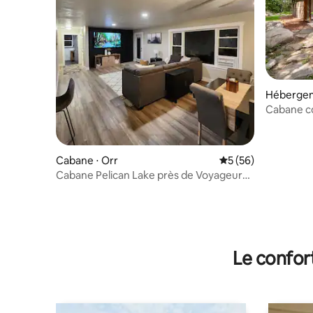
Hébergem
Cabane co
Cabane ⋅ Orr
Évaluation moyenne 
5 (56)
Cabane Pelican Lake près de Voyageurs,
capacité d'hébergement de
10 personnes
Le confor