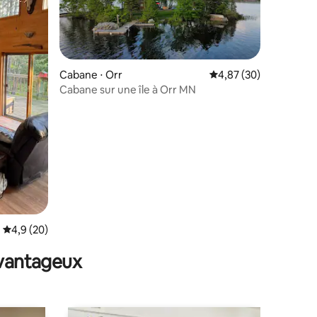
Cabane ⋅ Orr
Évaluation moyenne su
4,87 (30)
Cabane sur une île à Orr MN
ntaires : 4,78 sur 5
Évaluation moyenne sur la base de 20 commentaires : 4,9 sur 5
4,9 (20)
avantageux