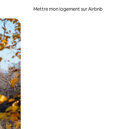
Mettre mon logement sur Airbnb
sant glisser.