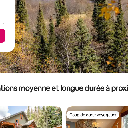
tions moyenne et longue durée à prox
Coup de cœur voyageurs
Coup de cœur voyageurs