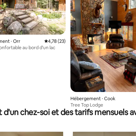
ent ⋅ Orr
Évaluation moyenne sur la base de 23 comme
4,78 (23)
nfortable au bord d'un lac
sur la base de 56 commentaires : 5 sur 5
Hébergement ⋅ Cook
Tree Top Lodge
t d'un chez-soi et des tarifs mensuels 