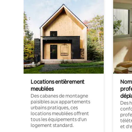
Locations entièrement
Noma
meublées
prof
dépl
Des cabanes de montagne
paisibles aux appartements
Des 
urbains pratiques, ces
confo
locations meublées offrent
profe
tous les équipements d'un
télét
logement standard.
et d'