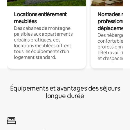
Locations entièrement
Nomades num
meublées
professionnel
déplacement
Des cabanes de montagne
paisibles aux appartements
Des hébergem
urbains pratiques, ces
confortables p
locations meublées offrent
professionnels
tous les équipements d'un
télétravail dis
logement standard.
et d'espaces de
Équipements et avantages des séjours
longue durée