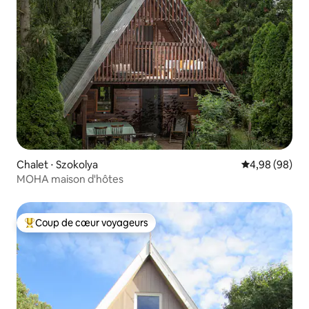
Chalet ⋅ Szokolya
Évaluation mo
4,98 (98)
MOHA maison d'hôtes
Coup de cœur voyageurs
Coups de cœur voyageurs les plus appréciés