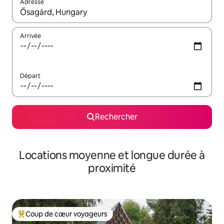
Adresse
Lorsque les résultats s'affichent, utilisez les flèches vers le hau
Arrivée
Départ
Rechercher
Locations moyenne et longue durée à
proximité
Coup de cœur voyageurs
Coups de cœur voyageurs les plus appréciés