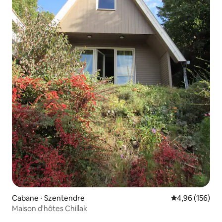
Cabane ⋅ Szentendre
Évaluation moy
4,96 (156)
Maison d'hôtes Chillak