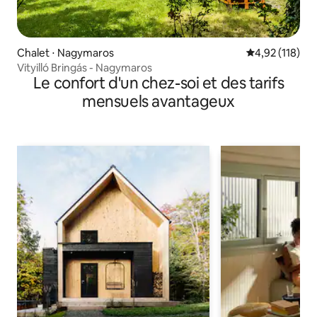
Chalet ⋅ Nagymaros
Évaluation moy
4,92 (118)
Vityilló Bringás - Nagymaros
Le confort d'un chez-soi et des tarifs
mensuels avantageux