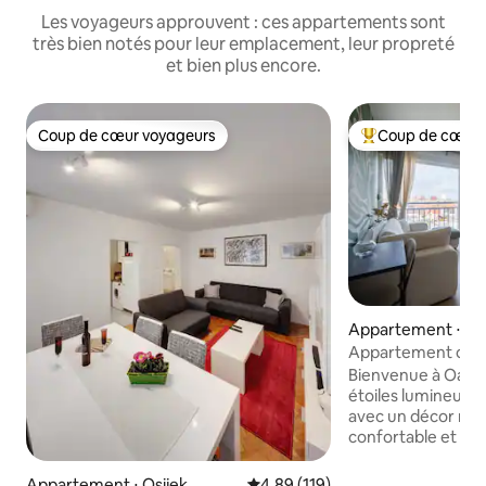
Les voyageurs approuvent : ces appartements sont
très bien notés pour leur emplacement, leur propreté
et bien plus encore.
Coup de cœur voyageurs
Coup de cœur 
Coup de cœur voyageurs
Coups de cœur vo
Appartement ⋅ Osi
Appartement oasi
Bienvenue à Oasis
étoiles lumineux 
avec un décor mod
confortable et une
ville. Il dispose d'
cuisine entièreme
Appartement ⋅ Osijek
Évaluation moyenne sur la base 
4,89 (119)