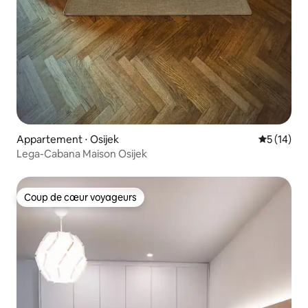
Appartement ⋅ Osijek
Évaluation
5 (14)
Lega-Cabana Maison Osijek
Coup de cœur voyageurs
Coup de cœur voyageurs