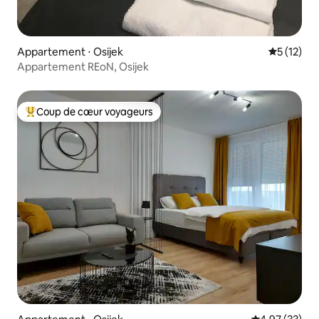
Appartement ⋅ Osijek
Évaluation
5 (12)
Appartement REoN, Osijek
Coup de cœur voyageurs
Coups de cœur voyageurs les plus appréciés