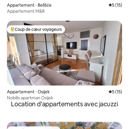
Appartement ⋅ Belišće
Évaluation
5 (15)
Appartement M&R
Coup de cœur voyageurs
Coups de cœur voyageurs les plus appréciés
Appartement ⋅ Osijek
Évaluation
5 (15)
Nobilis apartman Osijek
Location d'appartements avec jacuzzi