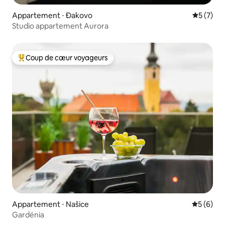
Appartement ⋅ Đakovo
Évaluatio
5 (7)
Studio appartement Aurora
Coup de cœur voyageurs
Coups de cœur voyageurs les plus appréciés
Appartement ⋅ Našice
Évaluatio
5 (6)
Gardénia