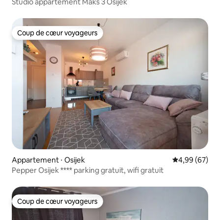
Studio appartement Maks 3 Osijek
Coup de cœur voyageurs
Coup de cœur voyageurs
Appartement ⋅ Osijek
Évaluation mo
4,99 (67)
Pepper Osijek **** parking gratuit, wifi gratuit
Coup de cœur voyageurs
Coup de cœur voyageurs