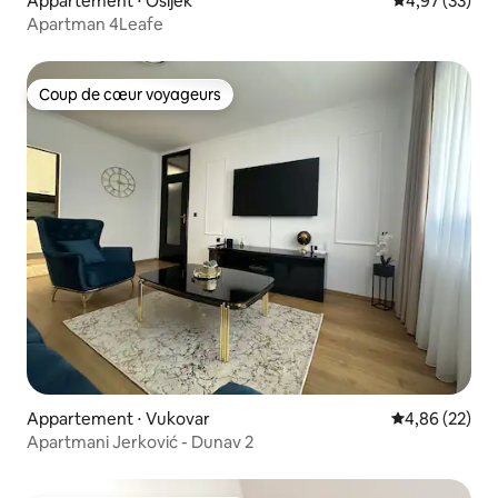
Appartement ⋅ Osijek
Évaluation mo
4,97 (33)
Apartman 4Leafe
Coup de cœur voyageurs
Coup de cœur voyageurs
Appartement ⋅ Vukovar
Évaluation mo
4,86 (22)
Apartmani Jerković - Dunav 2