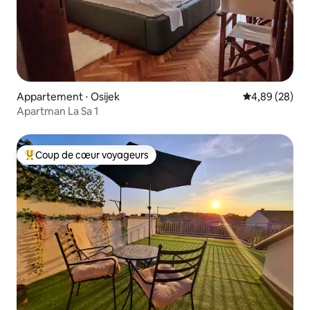
Appartement ⋅ Osijek
Évaluation mo
4,89 (28)
Apartman La Sa 1
Coup de cœur voyageurs
Coups de cœur voyageurs les plus appréciés