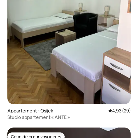
Appartement ⋅ Osijek
Évaluation mo
4,93 (29)
Studio appartement « ANTE »
Coup de cœur voyageurs