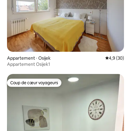
Appartement ⋅ Osijek
Évaluation m
4,9 (30)
Appartement Osijek1
Coup de cœur voyageurs
Coup de cœur voyageurs