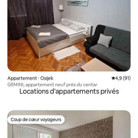
Appartement ⋅ Osijek
Évaluation m
4,9 (91)
GEMINI, appartement neuf près du centar
Locations d'appartements privés
Coup de cœur voyageurs
Coup de cœur voyageurs