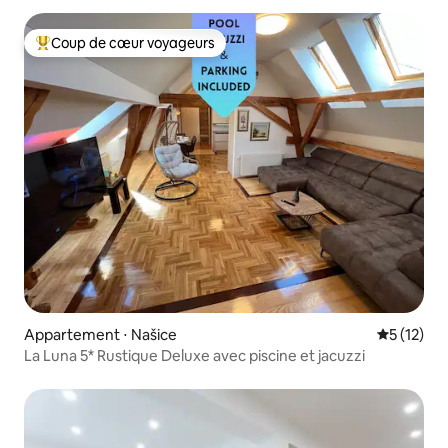
Coup de cœur voyageurs
Coups de cœur voyageurs les plus appréciés
Appartement ⋅ Našice
Évaluation
5 (12)
La Luna 5* Rustique Deluxe avec piscine et jacuzzi