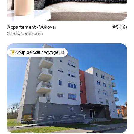
Appartement ⋅ Vukovar
Évaluation
5 (16)
Studio Centroom
Coup de cœur voyageurs
Coups de cœur voyageurs les plus appréciés