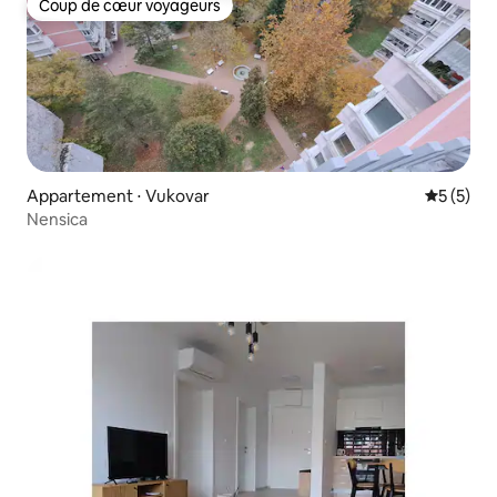
Coup de cœur voyageurs
Coup de cœur voyageurs
Appartement ⋅ Vukovar
Évaluatio
5 (5)
Nensica