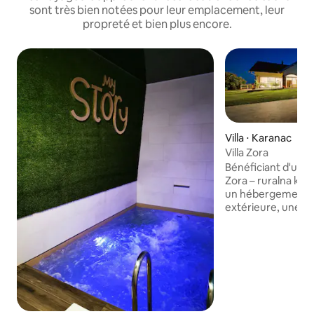
sont très bien notées pour leur emplacement, leur
propreté et bien plus encore.
Villa ⋅ Karanac
Villa Zora
Bénéficiant d'une vu
Zora – ruralna ku
un hébergement a
extérieure, une te
environ 27 km du 
Kopački Rit. Cette 
piscine privée, d'u
barbecue, d'une c
gratuite et d'un par
villa climatisée s
chambres, d'un sal
entièrement équi