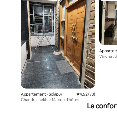
Appartem
Varuna : 
Appartement ⋅ Solapur
Évaluation moyenne su
4,92 (73)
Chandrashekhar Maison d'hôtes
Le confor