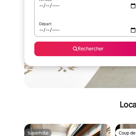
Départ
Rechercher
Loca
Superhôte
Coup de
Superhôte
Coup de