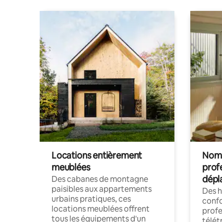
Locations entièrement
Noma
meublées
prof
dépl
Des cabanes de montagne
paisibles aux appartements
Des 
urbains pratiques, ces
confo
locations meublées offrent
profe
tous les équipements d'un
télét