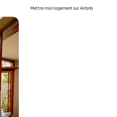
Mettre mon logement sur Airbnb
sant glisser.