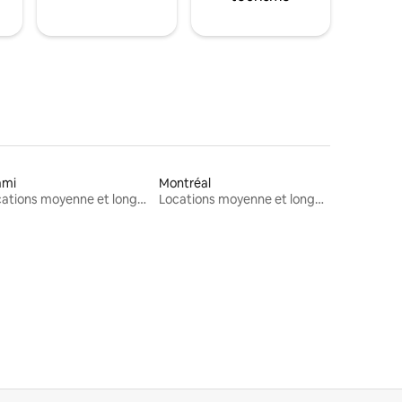
ami
Montréal
Locations moyenne et longue durée
Locations moyenne et longue durée