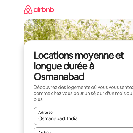
Aller
directement
au
contenu
Locations moyenne et
longue durée à
Osmanabad
Découvrez des logements où vous vous sente
comme chez vous pour un séjour d'un mois ou
plus.
Adresse
Lorsque les résultats s'affichent, utilisez les flèc
Arrivée