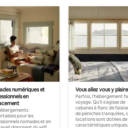
des numériques et
Vous allez vous y plaire
essionnels en
Parfois, l'hébergement fai
voyage. Qu'il s'agisse de
acement
cabanes à flanc de falais
hébergements
de péniches tranquilles, 
rtables pour les
locations sont dotées de
ssionnels nomades et en
caractéristiques uniques
ravail disposant du wifi