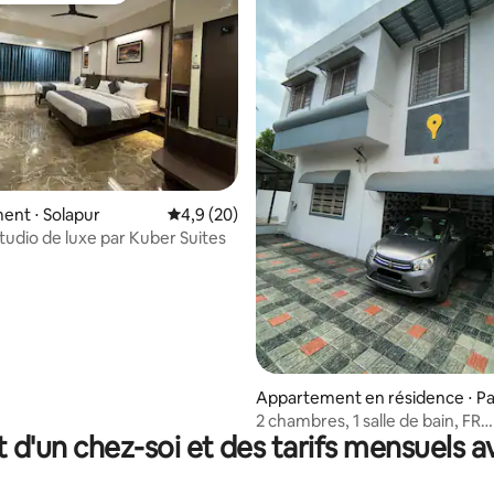
ent ⋅ Solapur
Évaluation moyenne sur la base de 20 comm
4,9 (20)
Studio de luxe par Kuber Suites
r la base de 73 commentaires : 4,92 sur 5
Appartement en résidence ⋅ P
harpur
2 chambres, 1 salle de bain, FR
t d'un chez-soi et des tarifs mensuels 
Brahmachaitanya Homestay, n° R