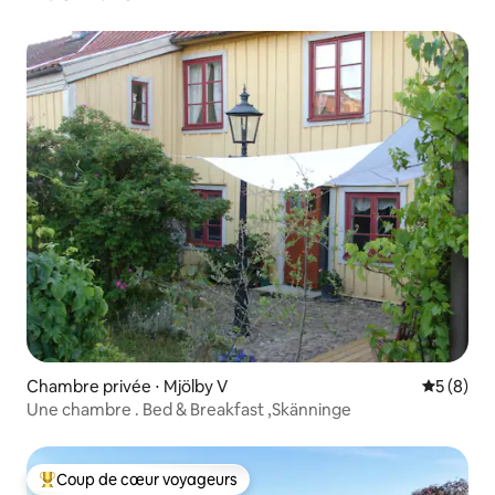
Chambre privée ⋅ Mjölby V
Évaluatio
5 (8)
Une chambre . Bed & Breakfast ,Skänninge
Coup de cœur voyageurs
Coups de cœur voyageurs les plus appréciés