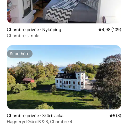
Chambre privée ⋅ Nyköping
Évaluation moy
4,98 (109)
Chambre simple
Superhôte
Superhôte
Chambre privée ⋅ Skärblacka
Évaluatio
5 (3)
Hagneryd Gård B & B, Chambre 4