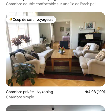
Chambre double confortable sur une île de l'archipel.
Coup de cœur voyageurs
Coups de cœur voyageurs les plus appréciés
Chambre privée ⋅ Nyköping
Évaluation moy
4,98 (109)
Chambre simple