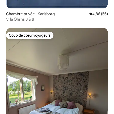
Chambre privée ⋅ Karlsborg
Évaluation mo
4,86 (56)
Villa Öhrns B & B
Coup de cœur voyageurs
Coup de cœur voyageurs