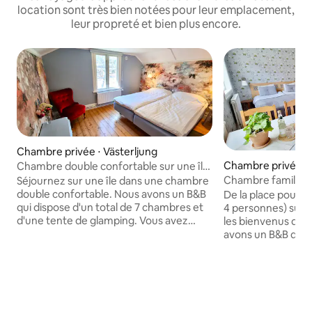
location sont très bien notées pour leur emplacement,
leur propreté et bien plus encore.
Chambre privée ⋅ Västerljung
Chambre privée ⋅ 
Chambre double confortable sur une île
de l'archipel.
Chambre familiale
Séjournez sur une île dans une chambre
personnes sur une î
double confortable. Nous avons un B&B
De la place pour to
qui dispose d'un total de 7 chambres et
4 personnes) sur une île. Les 
d'une tente de glamping. Vous avez
les bienvenus dans c
accès à des cuisines partagées,
avons un B&B qui d
entièrement équipées. Sävö est une
7 chambres et d'u
réserve naturelle. Vous trouverez la
Vous avez accès à
tranquillité et la nature ici. À seulement
communes, entiè
une heure en voiture de Stockholm.
Sävö est une réser
Vous devez réserver un bateau pour
trouverez la tranqui