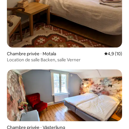
Chambre privée ⋅ Motala
Évaluation m
4,9 (10)
Location de salle Backen, salle Verner
Chambre privée ⋅ Västerljung