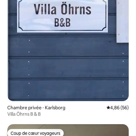
Chambre privée ⋅ Karlsborg
Évaluation mo
4,86 (56)
Villa Öhrns B & B
Coup de cœur voyageurs
Coup de cœur voyageurs