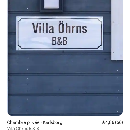
Chambre privée ⋅ Karlsborg
Évaluation mo
4,86 (56)
Villa Öhrns B & B