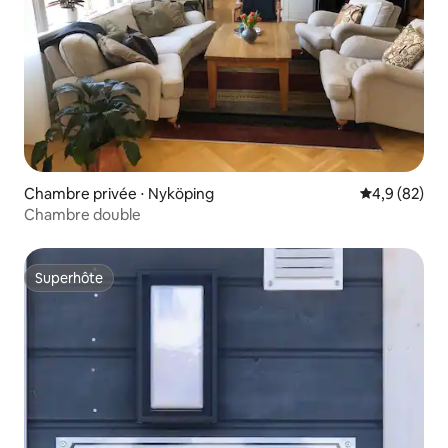
Chambre privée ⋅ Nyköping
Évaluation m
4,9 (82)
Chambre double
Superhôte
Superhôte