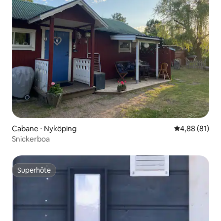
Cabane ⋅ Nyköping
Évaluation mo
4,88 (81)
Snickerboa
Superhôte
Superhôte