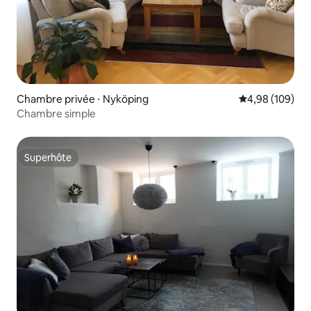
Chambre privée ⋅ Nyköping
Évaluation moy
4,98 (109)
Chambre simple
Superhôte
Superhôte