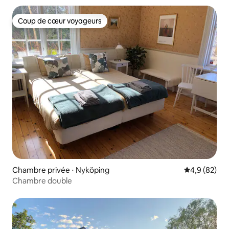
Coup de cœur voyageurs
Coup de cœur voyageurs
Chambre privée ⋅ Nyköping
Évaluation m
4,9 (82)
Chambre double