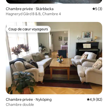
Chambre privée ⋅ Skärblacka
Évaluatio
5 (3)
Hagneryd Gård B & B, Chambre 4
Coup de cœur voyageurs
Coup de cœur voyageurs
Chambre privée ⋅ Nyköping
Évaluation m
4,9 (82)
Chambre double