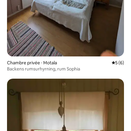
Chambre privée ⋅ Motala
Évaluatio
5 (6)
Backens rumsurhyrning, rum Sophia