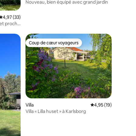
Nouveau, bien équipé avec grand jardin
Évaluation moyenne sur la base de 33 commentaires : 4,97 sur 5
4,97 (33)
 et proche
Coup de cœur voyageurs
Coup de cœur voyageurs
taires : 4,96 sur 5
Villa
Évaluation moyenne su
4,95 (19)
Villa « Lilla huset » à Karlsborg