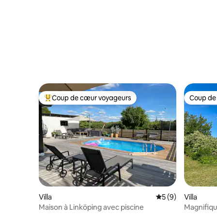
Coup de cœur voyageurs
Coup de
Coups de cœur voyageurs les plus appréciés
Coup de
Villa
Évaluation moyenn
5 (9)
Villa
Maison à Linköping avec piscine
Magnifiqu