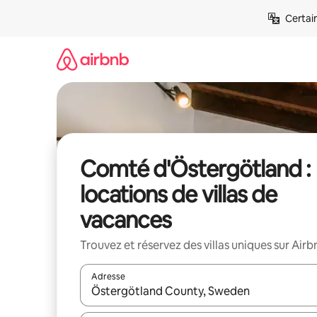
Aller
Certai
directement
au
contenu
Comté d'Östergötland :
locations de villas de
vacances
Trouvez et réservez des villas uniques sur Airb
Adresse
Lorsque les résultats s'affichent, utilisez les flèc