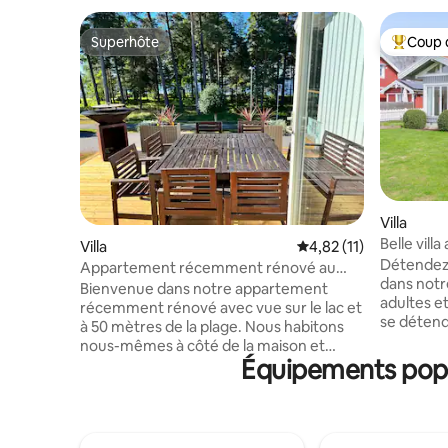
Superhôte
Coup 
Superhôte
Coups de
Villa
Belle vill
Villa
Évaluation moyenne su
4,82 (11)
de la ville
Détendez-
Appartement récemment rénové au
dans notre
bord de l'eau. À 50 m de la zone de
Bienvenue dans notre appartement
adultes e
baignade
récemment rénové avec vue sur le lac et
se détendre. Prenez vos p
à 50 mètres de la plage. Nous habitons
SUP et de
nous-mêmes à côté de la maison et
et sautez 
Équipements popul
gérons trois propriétés Airbnb. Avec plus
Plongez d
de 9 ans d'expérience en tant qu'hôtes,
bon dîner
le statut de Superhôte et plus de
Avec un f
500 commentaires, nous accueillons
plusieurs 
désormais des voyageurs dans cet