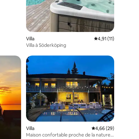
Villa
Évaluation moyenne s
4,91 (11)
Villa à Söderköping
Villa
Évaluation moyenne su
4,66 (29)
Maison confortable proche de la nature