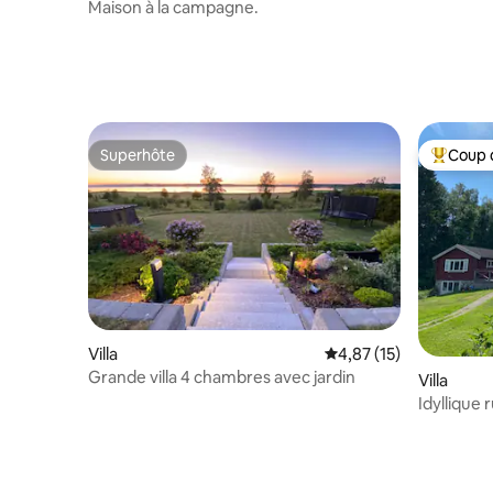
Björnha
Maison à la campagne.
Superhôte
Coup 
Superhôte
Coups de
Villa
Évaluation moyenne su
4,87 (15)
Grande villa 4 chambres avec jardin
Villa
Idyllique 