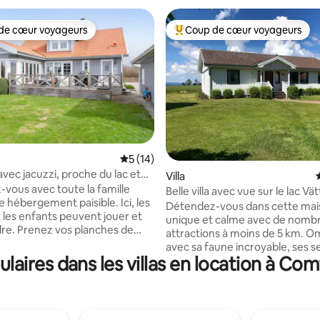
de cœur voyageurs
Coup de cœur voyageurs
 cœur voyageurs les plus appréciés
Coups de cœur voyageurs les p
Évaluation moyenne sur la base de 14 co
5 (14)
a avec jacuzzi, proche du lac et
r la base de 11 commentaires : 4,82 sur 5
Villa
vous avec toute la famille
Belle villa avec vue sur le lac Vä
 hébergement paisible. Ici, les
Détendez-vous dans cette mai
t les enfants peuvent jouer et
unique et calme avec de nomb
lanches de
attractions à moins de 5 km. 
scendez au lac. Jouez au ballon
avec sa faune incroyable, ses s
sur le trampoline dans le jardin.
aires dans les villas en location à Co
pédestres, sa piste de ski, Ellen
ans le jacuzzi et préparez un
Strand, son monastère d'Alvast
 au barbecue sur la terrasse.
hôtel touristique avec sa cuisin
eu crépitant dans le poêle,
gastronomique, etc. Östgötale
téléviseurs avec Netflix et de
Hästholmen avec de belles insta