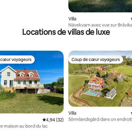
Villa
Nävekvarn avec vue sur Bråviken
Locations de villas de luxe
 cœur voyageurs
Coup de cœur voyageurs
 cœur voyageurs
Coup de cœur voyageurs
Villa
Sörmlandsgård dans un endroit 
e sur la base de 9 commentaires : 5 sur 5
Évaluation moyenne sur la base de 32 commen
4,94 (32)
avec piscine. 3 maisons.
e maison au bord du lac