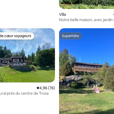
mmaren
Villa
Notre belle maison, avec jardin
de la ville
de cœur voyageurs
Superhôte
 cœur voyageurs les plus appréciés
Superhôte
r la base de 15 commentaires : 4,87 sur 5
Évaluation moyenne sur la base de 76 commen
4,96 (76)
rural près du centre de Trosa