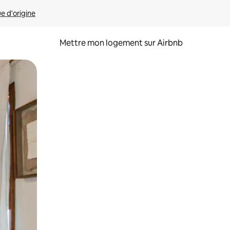
ue d'origine
Mettre mon logement sur Airbnb
sant glisser.