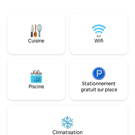
au Secrétariat d'Al
un portier sont toujours à votre service.
l'aéroport, ce qui
facilement et de 
Lagos. ✨ Wifi rapi
✨Service de prise
dépose disponible ✨ Sécurité de réserv
Les voyageurs bén
Cuisine
Wifi
assistance complèt
équipe, disponible
fois que nécessair
Stationnement
Piscine
gratuit sur place
Climatisation