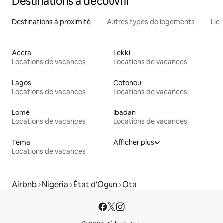
Destinations à découvrir
Destinations à proximité
Autres types de logements
Lie
Accra
Lekki
Locations de vacances
Locations de vacances
Lagos
Cotonou
Locations de vacances
Locations de vacances
Lomé
Ibadan
Locations de vacances
Locations de vacances
Tema
Afficher plus
Locations de vacances
Airbnb
Nigeria
État d'Ogun
Ota