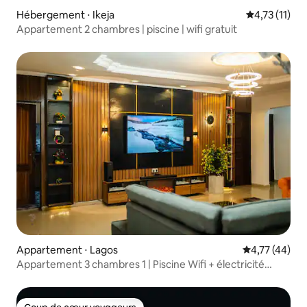
Hébergement ⋅ Ikeja
Évaluation m
4,73 (11)
Appartement 2 chambres | piscine | wifi gratuit
Appartement ⋅ Lagos
Évaluation mo
4,77 (44)
Appartement 3 chambres 1 | Piscine Wifi + électricité
24h/24 / PS4