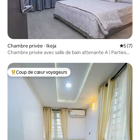
Chambre privée ⋅ Ikeja
Évaluatio
5 (7)
Chambre privée avec salle de bain attenante A | Parties
communes | Près de l'aéroport
Coup de cœur voyageurs
Coups de cœur voyageurs les plus appréciés