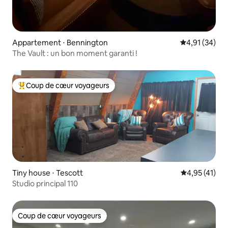
Appartement ⋅ Bennington
Évaluation mo
4,91 (34)
The Vault : un bon moment garanti !
Coup de cœur voyageurs
Coups de cœur voyageurs les plus appréciés
Tiny house ⋅ Tescott
Évaluation mo
4,95 (41)
Studio principal 110
Coup de cœur voyageurs
Coup de cœur voyageurs