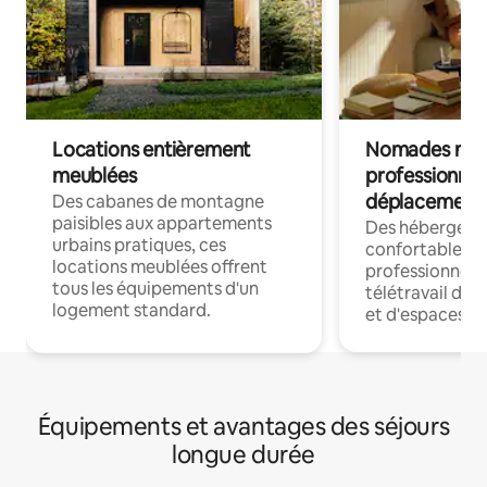
Locations entièrement
Nomades num
meublées
professionnel
déplacement
Des cabanes de montagne
paisibles aux appartements
Des hébergem
urbains pratiques, ces
confortables p
locations meublées offrent
professionnels
tous les équipements d'un
télétravail dis
logement standard.
et d'espaces de
Équipements et avantages des séjours
longue durée