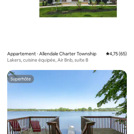
Appartement ⋅ Allendale Charter Township
Évaluation mo
4,75 (65)
Lakers, cuisine équipée, Air Bnb, suite B
Superhôte
Superhôte