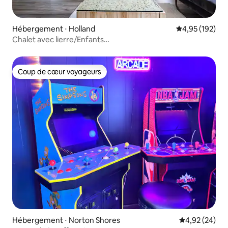
Hébergement ⋅ Holland
Évaluation moy
4,95 (192)
Chalet avec lierre/Enfants
bienvenus/Théâtre/Airhocky/Plage à pied
Coup de cœur voyageurs
Coup de cœur voyageurs
Hébergement ⋅ Norton Shores
Évaluation mo
4,92 (24)