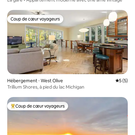
Coup de cœur voyageurs
Coup de cœur voyageurs
Hébergement ⋅ West Olive
Évaluatio
5 (5)
Trillium Shores, à pied du lac Michigan
Coup de cœur voyageurs
Coups de cœur voyageurs les plus appréciés