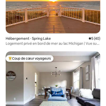
Hébergement ⋅ Spring Lake
Évaluation
5 (40)
Logement privé en bord de mer au lac Michigan | Vue sur
le coucher du soleil
Coup de cœur voyageurs
Coups de cœur voyageurs les plus appréciés