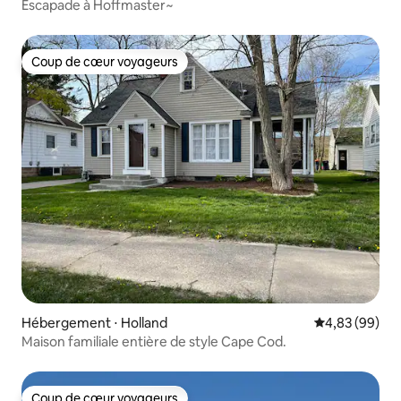
Escapade à Hoffmaster~
Coup de cœur voyageurs
Coup de cœur voyageurs
Hébergement ⋅ Holland
Évaluation mo
4,83 (99)
Maison familiale entière de style Cape Cod.
Coup de cœur voyageurs