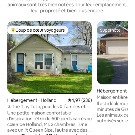
animaux sont très bien notées pour leur emplacement,
leur propreté et bien plus encore.
Coup de cœur voyageurs
Superhôte
Coups de cœur voyageurs les plus appréciés
Superhôte
Hébergement ⋅ We
Maison entière, cad
Hébergement ⋅ Holland
Évaluation moyenne sur la base 
4,97 (236)
campagne, 2 chambr
Il est idéalement 
🌷The Tiny Tulip, pour les🌷 familles et
minutes de Grand 
les animaux
Une petite maison confortable
Les animaux de c
d'inspiration rétro de 600 pieds carrés au
autorisés sur les m
cœur de Holland, MI. 2 chambres, l'une
supplémentaires s
avec un lit Queen Size, l'autre avec des
maison comprend 2