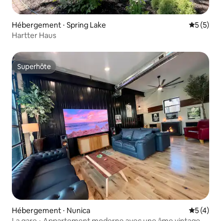
Hébergement ⋅ Spring Lake
Évaluatio
5 (5)
Hartter Haus
Superhôte
Superhôte
Hébergement ⋅ Nunica
Évaluatio
5 (4)
La gare • Appartement moderne avec une âme vintage