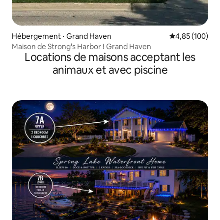
Hébergement ⋅ Grand Haven
Évaluation moy
4,85 (100)
Maison de Strong's Harbor ! Grand Haven
Locations de maisons acceptant les
animaux et avec piscine