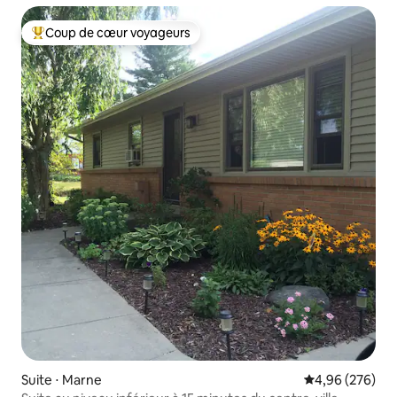
Coup de cœur voyageurs
Coups de cœur voyageurs les plus appréciés
Suite ⋅ Marne
Évaluation moy
4,96 (276)