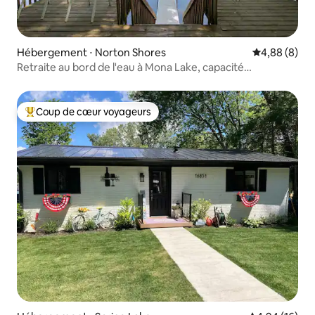
Hébergement ⋅ Norton Shores
Évaluation m
4,88 (8)
Retraite au bord de l'eau à Mona Lake, capacité
d'hébergement de 12 personnes
Coup de cœur voyageurs
Coups de cœur voyageurs les plus appréciés