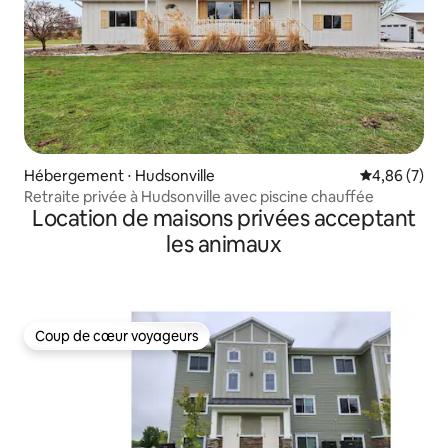
Hébergement ⋅ Hudsonville
Évaluation m
4,86 (7)
Retraite privée à Hudsonville avec piscine chauffée
Location de maisons privées acceptant
les animaux
Coup de cœur voyageurs
Coup de cœur voyageurs