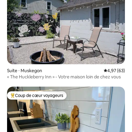
Suite ⋅ Muskegon
Évaluation mo
4,97 (63)
« The Huckleberry Inn » - Votre maison loin de chez vous
Coup de cœur voyageurs
Coups de cœur voyageurs les plus appréciés