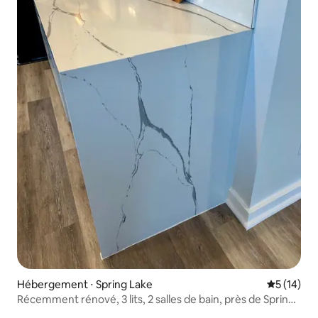
Hébergement ⋅ Spring Lake
Évaluation
5 (14)
Récemment rénové, 3 lits, 2 salles de bain, près de Spring
Lake