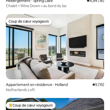
Hébergement ⋅ Spring Lake
Évaluation mo
4,94 (16)
Chalet « Wine Down » au bord du lac
Coup de cœur voyageurs
Coup de cœur voyageurs
Appartement en résidence ⋅ Holland
Évaluation
5 (10)
Netherlands Loft
Coup de cœur voyageurs
Coups de cœur voyageurs les plus appréciés