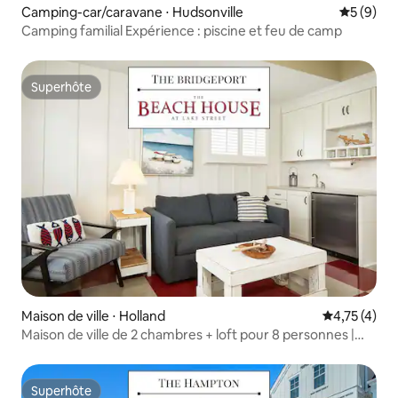
Camping-car/caravane ⋅ Hudsonville
Évaluatio
5 (9)
Camping familial Expérience : piscine et feu de camp
Superhôte
Superhôte
Maison de ville ⋅ Holland
Évaluation m
4,75 (4)
Maison de ville de 2 chambres + loft pour 8 personnes |
Piscine, golf, spa
Superhôte