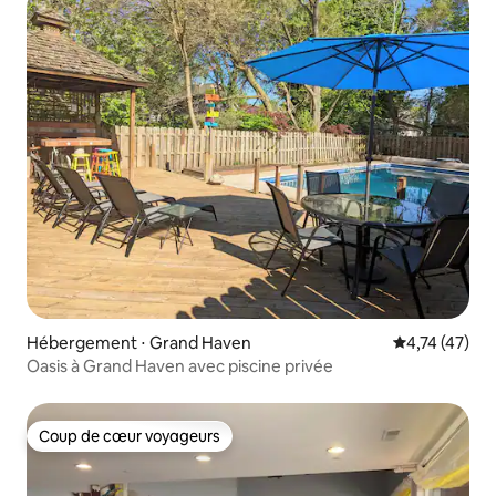
Hébergement ⋅ Grand Haven
Évaluation mo
4,74 (47)
Oasis à Grand Haven avec piscine privée
Coup de cœur voyageurs
Coup de cœur voyageurs