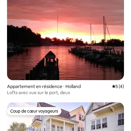
Appartement en résidence ⋅ Holland
Évaluatio
5 (4)
Lofts avec vue sur le port, deux
Coup de cœur voyageurs
Coup de cœur voyageurs