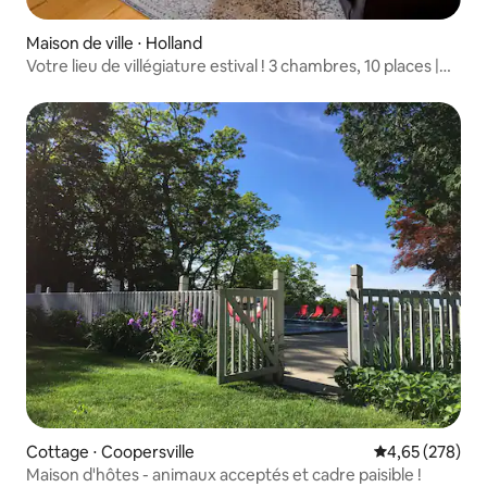
Maison de ville ⋅ Holland
Votre lieu de villégiature estival ! 3 chambres, 10 places |
Piscine, spa, golf
Cottage ⋅ Coopersville
Évaluation moy
4,65 (278)
Maison d'hôtes - animaux acceptés et cadre paisible !