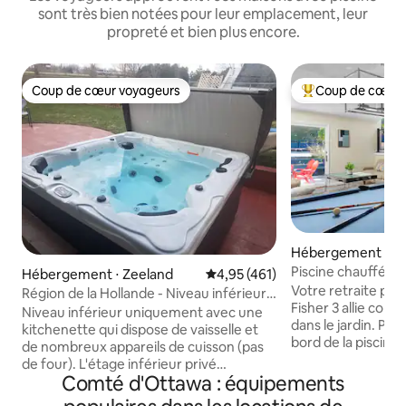
sont très bien notées pour leur emplacement, leur
propreté et bien plus encore.
Coup de cœur voyageurs
Coup de cœur 
Coup de cœur voyageurs
Coups de cœur vo
Hébergement ⋅ No
es
Piscine chauffée ju
Hébergement ⋅ Zeeland
Évaluation moyenne sur la base 
4,95 (461)
Bar sportif
Votre retraite pr
Région de la Hollande - Niveau inférieur
Fisher 3 allie confor
uniquement - pas de niveau supérieur
Niveau inférieur uniquement avec une
dans le jardin. Pa
kitchenette qui dispose de vaisselle et
bord de la piscine
de nombreux appareils de cuisson (pas
au 31 octobre, des 
de four). L'étage inférieur privé
des nuits dans les
Comté d'Ottawa : équipements
comprend 2 chambres, 3 lits queen size,
ou du jacuzzi pour
1 lit simple, une salle de bain privée