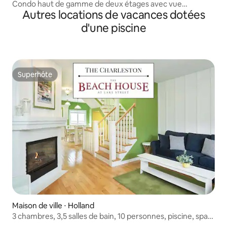
Condo haut de gamme de deux étages avec vue
Autres locations de vacances dotées
imprenable sur le lac
d'une piscine
Superhôte
Superhôte
Maison de ville ⋅ Holland
3 chambres, 3,5 salles de bain, 10 personnes, piscine, spa,
golf, au bord du lac MI