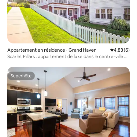
Appartement en résidence ⋅ Grand Haven
Évaluation m
4,83 (6)
Scarlet Pillars : appartement de luxe dans le centre-ville de
Grand Haven
Superhôte
Superhôte