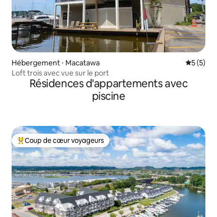
Hébergement ⋅ Macatawa
Évaluatio
5 (5)
Loft trois avec vue sur le port
Résidences d'appartements avec
piscine
Coup de cœur voyageurs
Coups de cœur voyageurs les plus appréciés