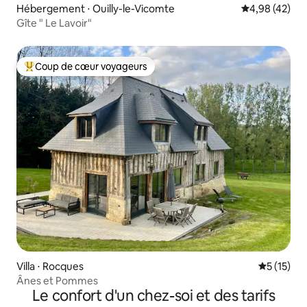
Hébergement ⋅ Ouilly-le-Vicomte
Évaluation mo
4,98 (42)
Gîte " Le Lavoir"
Coup de cœur voyageurs
Coups de cœur voyageurs les plus appréciés
Villa ⋅ Rocques
Évaluation
5 (15)
Ânes et Pommes
Le confort d'un chez-soi et des tarifs