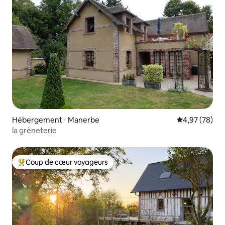
Hébergement ⋅ Manerbe
Évaluation mo
4,97 (78)
la grèneterie
Coup de cœur voyageurs
Coups de cœur voyageurs les plus appréciés