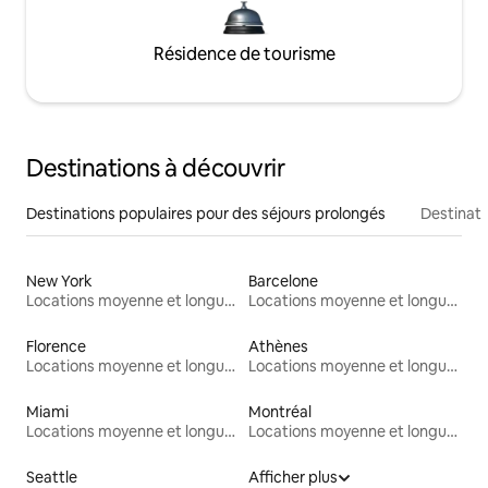
Résidence de tourisme
Destinations à découvrir
Destinations populaires pour des séjours prolongés
Destinati
New York
Barcelone
Locations moyenne et longue durée
Locations moyenne et longue durée
Florence
Athènes
Locations moyenne et longue durée
Locations moyenne et longue durée
Miami
Montréal
Locations moyenne et longue durée
Locations moyenne et longue durée
Seattle
Afficher plus