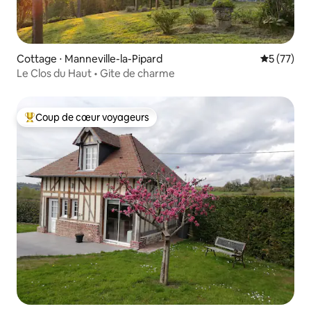
Cottage ⋅ Manneville-la-Pipard
Évaluation
5 (77)
Le Clos du Haut • Gite de charme
Coup de cœur voyageurs
Coups de cœur voyageurs les plus appréciés