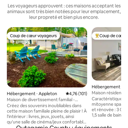
Les voyageurs approuvent : ces maisons acceptant les
animaux sont très bien notées pour leur emplacement,
leur propreté et bien plus encore.
Coup de cœur voyageurs
Coup de cœur 
Coup de cœur voyageurs
Coups de cœur vo
Hébergement ⋅ A
Maison résidentie
Hébergement ⋅ Appleton
Évaluation moyenne sur la base 
4,76 (101)
joyeusement conf
Caractéristiques d
Maison de divertissement familial -
mitoyenne spacieu
théâtre - grande cour arrière clôturée
Créez des souvenirs inoubliables dans
et rénovée : 3 Ch
cette maison familiale pleine de plaisir ! À
1,5 salle de bain (
l'intérieur : livres, jeux, jouets, ainsi
inférieur) Cuisine toute
qu'une salle de cinéma/jeux confortable
est loin de : Centre-ville d'Appleton et
avec de nombreux films, un fauteuil