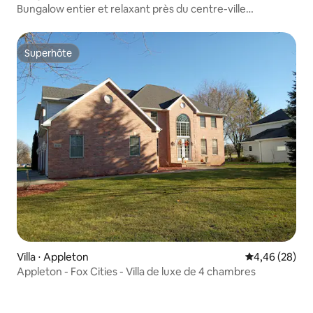
Bungalow entier et relaxant près du centre-ville
d'Appleton
Superhôte
Superhôte
Villa ⋅ Appleton
Évaluation mo
4,46 (28)
Appleton - Fox Cities - Villa de luxe de 4 chambres