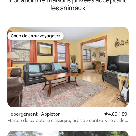
Location de maisons privées acceptant
les animaux
Coup de cœur voyageurs
Coup de cœur voyageurs
Hébergement ⋅ Appleton
Évaluation moy
4,89 (189)
Maison de caractère classique, près du centre-ville et de
Lawrence