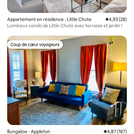
Appartement en résidence ⋅ Little Chute
Évaluation mo
4,93 (28)
Lumineux condo de Little Chute avec terrasse et jardin !
Coup de cœur voyageurs
Coup de cœur voyageurs
Bungalow ⋅ Appleton
Évaluation moy
4,87 (187)