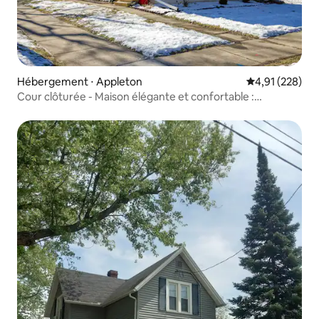
Hébergement ⋅ Appleton
Évaluation moy
4,91 (228)
Cour clôturée - Maison élégante et confortable :
promenade au centre-ville