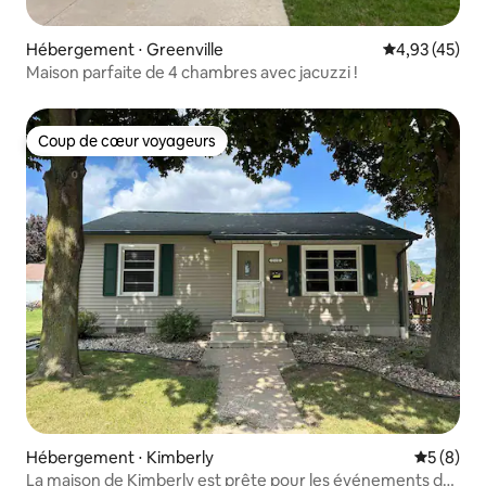
Hébergement ⋅ Greenville
Évaluation mo
4,93 (45)
Maison parfaite de 4 chambres avec jacuzzi !
Coup de cœur voyageurs
Coup de cœur voyageurs
Hébergement ⋅ Kimberly
Évaluatio
5 (8)
La maison de Kimberly est prête pour les événements de