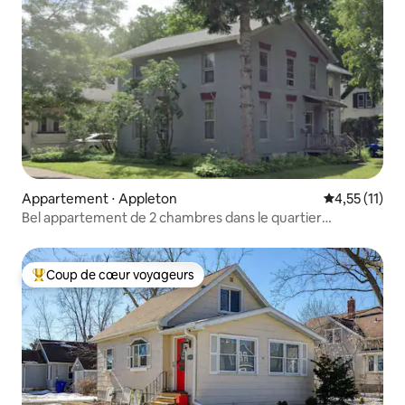
Appartement ⋅ Appleton
Évaluation m
4,55 (11)
Bel appartement de 2 chambres dans le quartier
historique !
Coup de cœur voyageurs
Coups de cœur voyageurs les plus appréciés