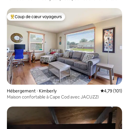
la région
Coup de cœur voyageurs
Coups de cœur voyageurs les plus appréciés
Hébergement ⋅ Kimberly
Évaluation moy
4,79 (101)
Maison confortable à Cape Cod avec JACUZZI