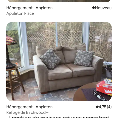
Hébergement ⋅ Appleton
Nouvel hébe
Nouveau
Appleton Place
Hébergement ⋅ Appleton
Évaluation m
4,75 (4)
Refuge de Birchwood –