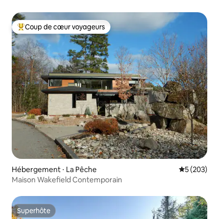
Outaouais
Coup de cœur voyageurs
Coups de cœur voyageurs les plus appréciés
Hébergement ⋅ La Pêche
Évaluation 
5 (203)
Maison Wakefield Contemporain
Superhôte
Superhôte