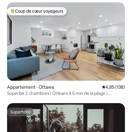
Coup de cœur voyageurs
Coups de cœur voyageurs les plus appréciés
Appartement ⋅ Ottawa
Évaluation moy
4,85 (138)
Superbe 2 chambres | Orléans à 5 min de la plage |
Buanderie et parking
Superhôte
Superhôte