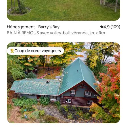
Hébergement ⋅ Barry's Bay
Évaluation mo
4,9 (109)
BAIN À REMOUS avec volley-ball, véranda, jeux Rm
Coup de cœur voyageurs
Coups de cœur voyageurs les plus appréciés