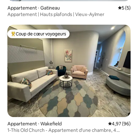
Appartement ⋅ Gatineau
Évaluatio
5 (5)
Appartement | Hauts plafonds | Vieux-Aylmer
Coup de cœur voyageurs
Coups de cœur voyageurs les plus appréciés
Appartement ⋅ Wakefield
Évaluation mo
4,97 (96)
1-This Old Church - Appartement d'une chambre, 4
couchages