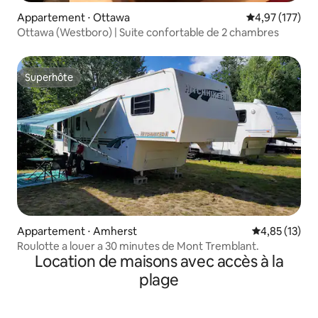
Appartement ⋅ Ottawa
Évaluation moy
4,97 (177)
Ottawa (Westboro) | Suite confortable de 2 chambres
Superhôte
Superhôte
Appartement ⋅ Amherst
Évaluation mo
4,85 (13)
Roulotte a louer a 30 minutes de Mont Tremblant.
Location de maisons avec accès à la
plage