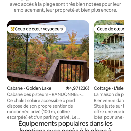
avec accès à la plage sont très bien notées pour leur
emplacement, leur propreté et bien plus encore.
Coup de cœur voyageurs
Coup de cœur vo
Coups de cœur voyageurs les plus appréciés
Coup de cœur vo
Cabane ⋅ Golden Lake
Évaluation moyenne sur la base 
4,97 (236)
Cottage ⋅ L'Isle-a
es (Quebec)
Cabane des pisteurs - RANDONNÉE -
La maison de plage 
Animaux acceptés - Pas de voisins
Outaouais
Ce chalet solaire accessible à pied
Bienvenue dans no
dispose de son propre sentier de
Situé juste sur la r
randonnée privé (100 m, colline
offre une vue imp
escarpée) et d'un parking privé. Le
idéal pour une es
Équipements populaires dans les
sentier serpente jusqu'à votre vue
profonde permet 
privée sur le Golden Lake. Vous vous
baigner en toute s