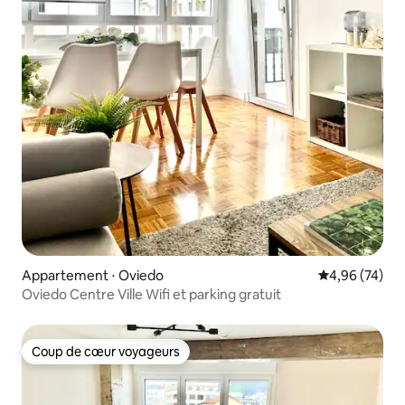
Appartement ⋅ Oviedo
Évaluation mo
4,96 (74)
Oviedo Centre Ville Wifi et parking gratuit
Coup de cœur voyageurs
Coup de cœur voyageurs