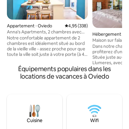
Appartement ⋅ Oviedo
Évaluation moyenne sur la base 
4,95 (338)
Anna's Apartments, 2 chambres avec
Hébergement ⋅ As
terrasse et garage...
Notre confortable appartement de 2
Maison sur falaise
chambres est idéalement situé au bord
Dans notre charm
de la vieille ville - assez proche pour que
profiterez d'une 
toute la ville soit juste à votre porte (à 4
Située juste au-des
minutes à pied de la cathédrale et de
Llumeres, avec une
l'hôtel de ville). Il dispose d'une
Équipements populaires dans les
directe sur le Faro
magnifique terrasse qui capte le soleil du
intérêt et de dem
locations de vacances à Oviedo
matin, le wifi, le chauffage central et une
Principauté des As
télévision connectée. Il n'y a pas
d'un salon spacieu
d'ascenseur, mais il n'y a qu'un demi-
entièrement équip
escalier (8 marches) à partir du niveau
(toutes deux avec 
de la rue. Bien que l'appartement ne
salle de bains com
dispose pas d'ascenseur, il n'est qu'à un
détente et d'une 
court escalier (9 marches) du niveau de
avec baignoire in
la rue. STATIONNEMENT : nous
imprenable sur la 
disposons d'une place de parking
Cuisine
Wifi
dans un cadre nat
gratuite à la disposition des voyageurs,
et montagne.