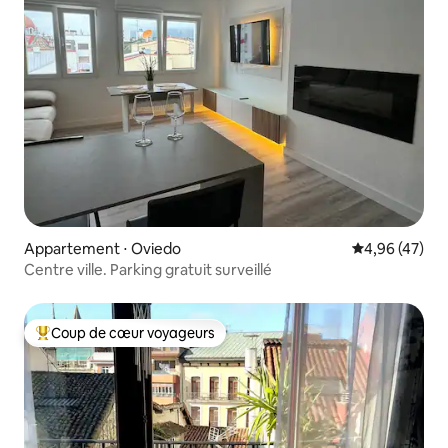
Appartement ⋅ Oviedo
Évaluation mo
4,96 (47)
Centre ville. Parking gratuit surveillé
Coup de cœur voyageurs
Coups de cœur voyageurs les plus appréciés