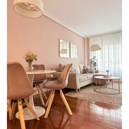
indiquez une heure, nous serons à la
maison à attendre. Des estimations
d'arrivée inexactes peuvent parfois nous
gâcher tout un après-midi. Nous vous
serions donc reconnaissants de bien
vouloir traiter notre temps avec autant
de considération que nous traitons le
vôtre :-) *NOUS N'ACCEPTONS PAS LES
ARRIVÉES APRÈS 22 heures, mais si un
événement IMPRÉVU survient le jour
même et vous retarde, les arrivées
tardives après 22 heures entraînent des
frais de 30 €.