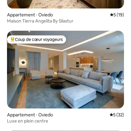
Appartement ⋅ Oviedo
Évaluation
5 (19)
Maison Tierra Angelita By Silastur
Coup de cœur voyageurs
Coups de cœur voyageurs les plus appréciés
Appartement ⋅ Oviedo
Évaluation
5 (32)
Luxe en plein centre