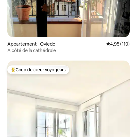
Appartement ⋅ Oviedo
Évaluation moy
4,95 (110)
À côté de la cathédrale
Coup de cœur voyageurs
Coups de cœur voyageurs les plus appréciés