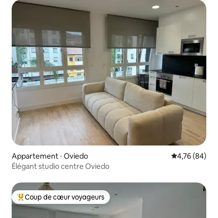
Appartement ⋅ Oviedo
Évaluation mo
4,76 (84)
Élégant studio centre Oviedo
Coup de cœur voyageurs
Coups de cœur voyageurs les plus appréciés