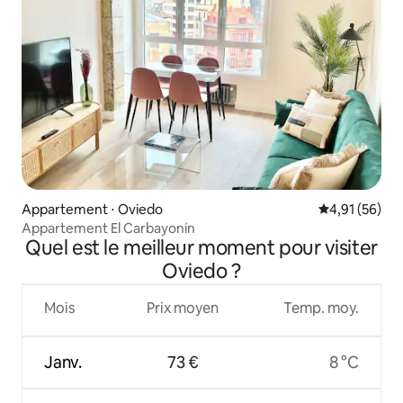
Appartement ⋅ Oviedo
Évaluation mo
4,91 (56)
Appartement El Carbayonín
Quel est le meilleur moment pour visiter
Oviedo ?
Mois
Prix moyen
Temp. moy.
Janv.
73 €
8 °C