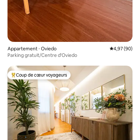
Appartement ⋅ Oviedo
Évaluation mo
4,97 (90)
Parking gratuit/Centre d'Oviedo
Coup de cœur voyageurs
Coups de cœur voyageurs les plus appréciés