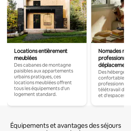
Locations entièrement
Nomades num
meublées
professionnel
déplacement
Des cabanes de montagne
paisibles aux appartements
Des hébergem
urbains pratiques, ces
confortables p
locations meublées offrent
professionnels
tous les équipements d'un
télétravail dis
logement standard.
et d'espaces de
Équipements et avantages des séjours