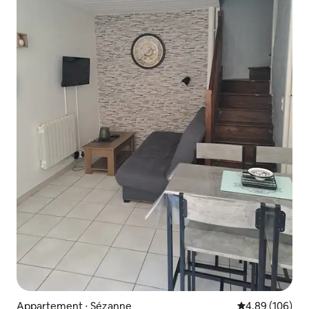
Appartement ⋅ Sézanne
Évaluation moy
4,89 (106)