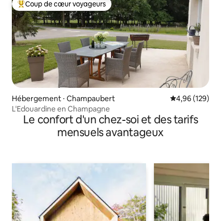
Coup de cœur voyageurs
Coups de cœur voyageurs les plus appréciés
Hébergement ⋅ Champaubert
Évaluation moy
4,96 (129)
L'Edouardine en Champagne
Le confort d'un chez-soi et des tarifs
mensuels avantageux