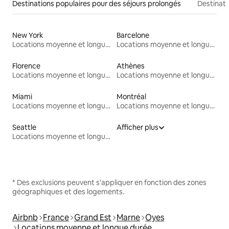
Destinations populaires pour des séjours prolongés
Destinati
New York
Barcelone
Locations moyenne et longue durée
Locations moyenne et longue durée
Florence
Athènes
Locations moyenne et longue durée
Locations moyenne et longue durée
Miami
Montréal
Locations moyenne et longue durée
Locations moyenne et longue durée
Seattle
Afficher plus
Locations moyenne et longue durée
* Des exclusions peuvent s'appliquer en fonction des zones
géographiques et des logements.
Airbnb
France
Grand Est
Marne
Oyes
Locations moyenne et longue durée