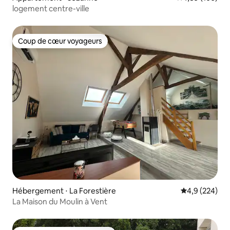
logement centre-ville
Coup de cœur voyageurs
Coup de cœur voyageurs
Hébergement ⋅ La Forestière
Évaluation mo
4,9 (224)
La Maison du Moulin à Vent