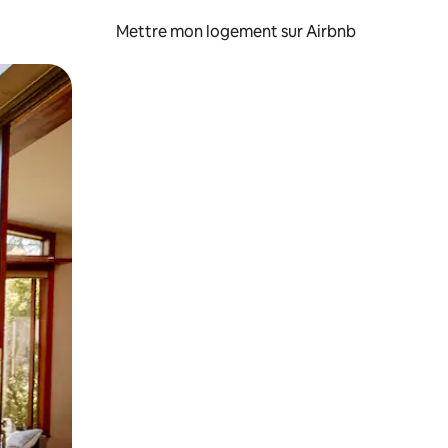
Mettre mon logement sur Airbnb
sant glisser.