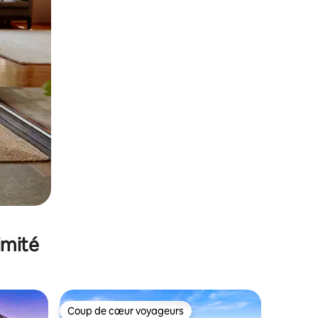
imité
Coup de cœur voyageurs
lus appréciés
Coup de cœur voyageurs