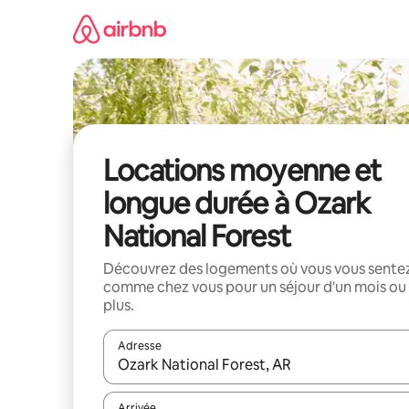
Aller
directement
au
contenu
Locations moyenne et
longue durée à Ozark
National Forest
Découvrez des logements où vous vous sente
comme chez vous pour un séjour d'un mois ou
plus.
Adresse
Lorsque les résultats s'affichent, utilisez les flèc
Arrivée