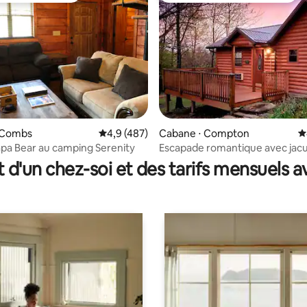
la base de 378 commentaires : 4,99 sur 5
 Combs
Évaluation moyenne sur la base de 487 comm
4,9 (487)
Cabane ⋅ Compton
É
pa Bear au camping Serenity
Escapade romantique avec jacu
de Buffalo River
t d'un chez-soi et des tarifs mensuels 