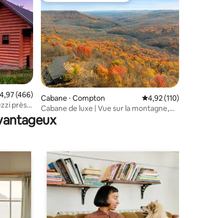
entaires : 4,9 sur 5
valuation moyenne sur la base de 466 commentaires : 4,97 sur 5
4,97 (466)
Cabane ⋅ Compton
Évaluation moyenne sur
4,92 (110)
zzi près
Cabane de luxe | Vue sur la montagne,
avantageux
rivière, randonnée, kayak