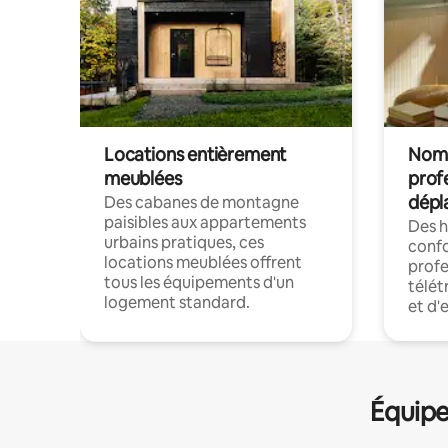
Locations entièrement
Noma
meublées
prof
dépl
Des cabanes de montagne
paisibles aux appartements
Des 
urbains pratiques, ces
confo
locations meublées offrent
profe
tous les équipements d'un
télét
logement standard.
et d'
Équipe