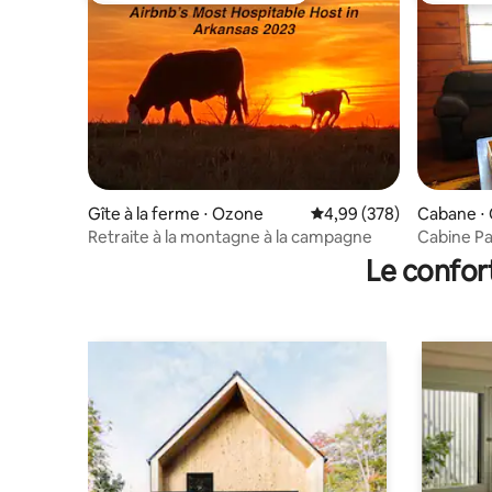
Gîte à la ferme ⋅ Ozone
Évaluation moyenne sur 
4,99 (378)
Cabane ⋅
Retraite à la montagne à la campagne
Cabine Pa
Le confor