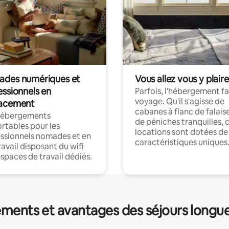
des numériques et
Vous allez vous y plaire
essionnels en
Parfois, l'hébergement fai
voyage. Qu'il s'agisse de
acement
cabanes à flanc de falais
hébergements
de péniches tranquilles, 
rtables pour les
locations sont dotées de
ssionnels nomades et en
caractéristiques uniques
ravail disposant du wifi
espaces de travail dédiés.
ments et avantages des séjours longu