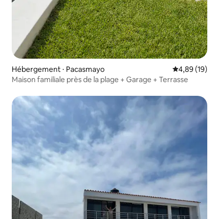
Hébergement ⋅ Pacasmayo
Évaluation mo
4,89 (19)
Maison familiale près de la plage + Garage + Terrasse