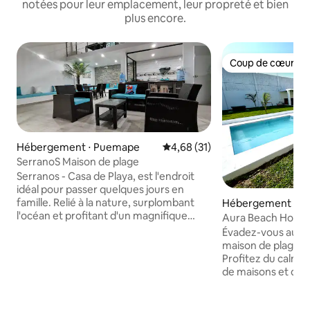
notées pour leur emplacement, leur propreté et bien
plus encore.
Coup de cœur vo
Coup de cœur vo
Hébergement ⋅ Puemape
Évaluation moyenne sur la base
4,68 (31)
SerranoS Maison de plage
Serranos - Casa de Playa, est l'endroit
idéal pour passer quelques jours en
famille. Relié à la nature, surplombant
Hébergement ⋅ P
l'océan et profitant d'un magnifique
Aura Beach House 
coucher de soleil (occasionnel). La
Pacasmayo
Évadez-vous au pa
maison dispose de six chambres pour
maison de plage av
accueillir 20 personnes, d'une cuisine,
Profitez du calme
d'une salle à manger, de 8 salles de bain,
de maisons et demi de l
d'une piscine, d'un coin barbecue, de
entièrement équipé
jeux pour enfants, de la télévision par
pour vous et les v
câble dans toutes les chambres, d'eau