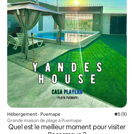
Hébergement ⋅ Puemape
Évaluatio
5 (9)
Grande maison de plage à Puemape
Quel est le meilleur moment pour visiter