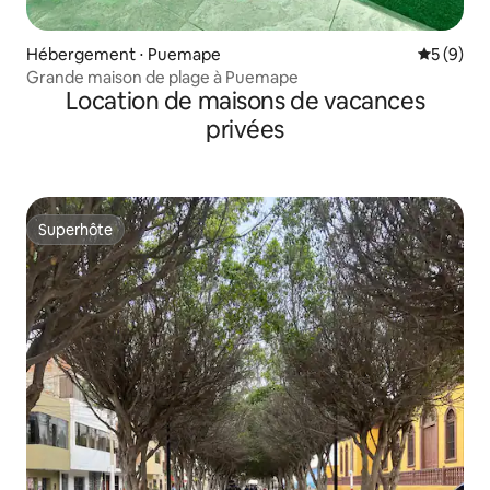
Hébergement ⋅ Puemape
Évaluatio
5 (9)
Grande maison de plage à Puemape
Location de maisons de vacances
privées
Superhôte
Superhôte