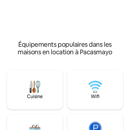
jardins, des jeux 
chaude, du WI-FI, d'un garage, de
piscines de premiè
caméras de sécurité. La maison dispose
la petite pour les 
d'une bonne ventilation, d'un bon
beau jacuzzi ; tou
éclairage et d'une excellente vue sur
hydromassage. Pré
l'océan.
barbecue ou cuisin
dans de belles mar
prenez un bain de s
Équipements populaires dans les
belle plage de Pa
maisons en location à Pacasmayo
Cuisine
Wifi