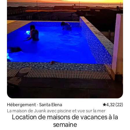
Hébergement ⋅ Santa Elena
Évaluation mo
4,32 (22)
La maison de Juank avec piscine et vue sur la mer
Location de maisons de vacances à la
semaine