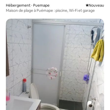
Hébergement ⋅ Puemape
Nouvel hébe
Nouveau
Maison de plage à Puémape : piscine, Wi-Fi et garage