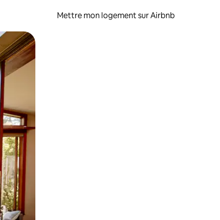
Mettre mon logement sur Airbnb
sant glisser.