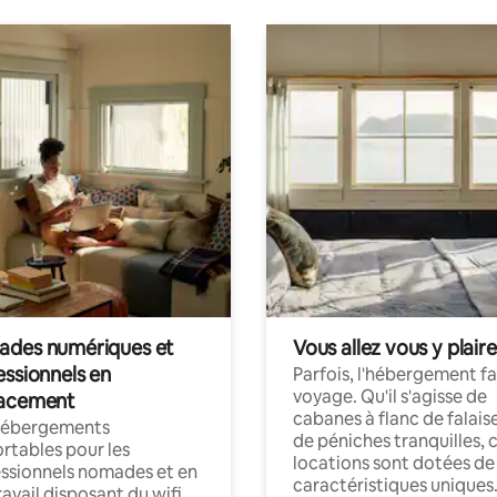
des numériques et
Vous allez vous y plaire
essionnels en
Parfois, l'hébergement fai
voyage. Qu'il s'agisse de
acement
cabanes à flanc de falais
hébergements
de péniches tranquilles, 
rtables pour les
locations sont dotées de
ssionnels nomades et en
caractéristiques uniques
ravail disposant du wifi