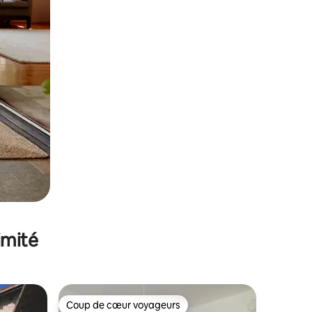
imité
Coup de cœur voyageurs
Coup de cœur voyageurs