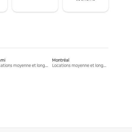
ami
Montréal
Locations moyenne et longue durée
Locations moyenne et longue durée