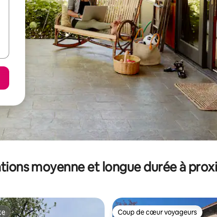
tions moyenne et longue durée à prox
te
Coup de cœur voyageurs
te
Coup de cœur voyageurs