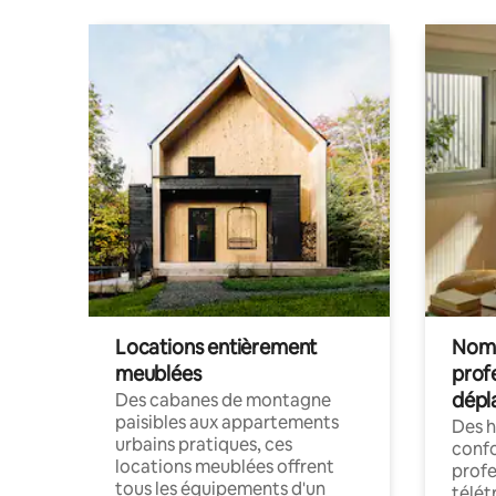
Locations entièrement
Noma
meublées
prof
dépl
Des cabanes de montagne
paisibles aux appartements
Des 
urbains pratiques, ces
confo
locations meublées offrent
profe
tous les équipements d'un
télét