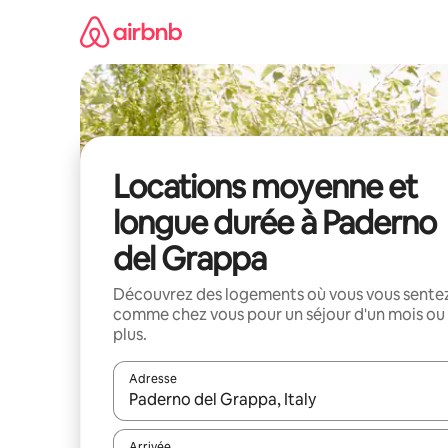
Aller
directement
au
contenu
Locations moyenne et
longue durée à Paderno
del Grappa
Découvrez des logements où vous vous sente
comme chez vous pour un séjour d'un mois ou
plus.
Adresse
Lorsque les résultats s'affichent, utilisez les flèc
Arrivée