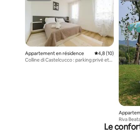
Appartement en résidence
Évaluation moyenne s
4,8 (10)
Colline di Castelcucco : parking privé et
Wi-Fi
Appartem
Riva Beata
Le confor
Prosecc