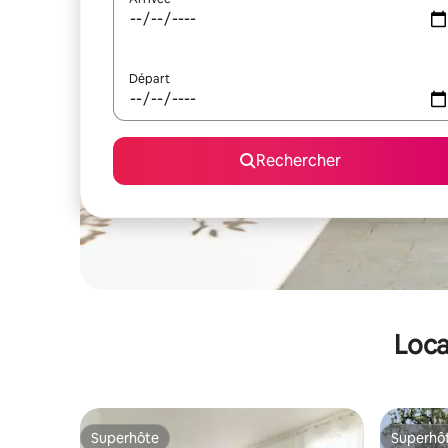
Départ
Rechercher
Loca
Superhôte
Superhô
Superhôte
Superhô