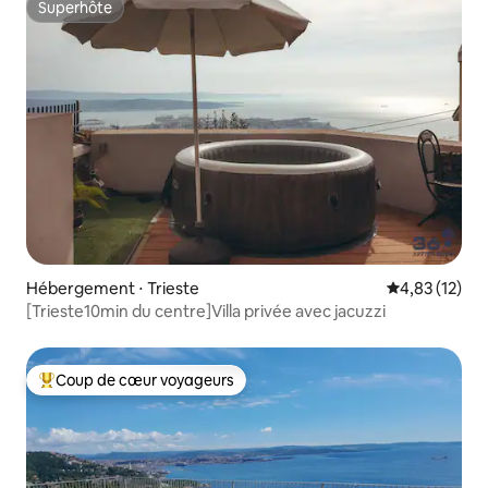
Superhôte
Superhôte
Hébergement ⋅ Trieste
Évaluation mo
4,83 (12)
[Trieste10min du centre]Villa privée avec jacuzzi
Coup de cœur voyageurs
Coups de cœur voyageurs les plus appréciés