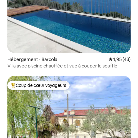
Hébergement ⋅ Barcola
Évaluation mo
4,95 (43)
Villa avec piscine chauffée et vue à couper le souffle
Coup de cœur voyageurs
Coups de cœur voyageurs les plus appréciés