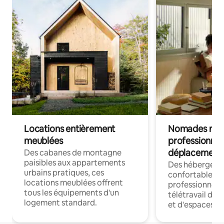
Locations entièrement
Nomades num
meublées
professionnel
déplacement
Des cabanes de montagne
paisibles aux appartements
Des hébergem
urbains pratiques, ces
confortables p
locations meublées offrent
professionnels
tous les équipements d'un
télétravail dis
logement standard.
et d'espaces de