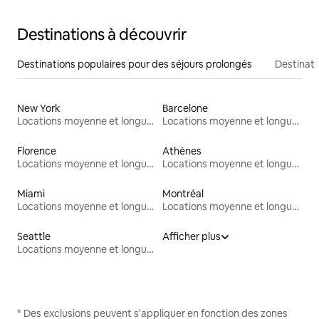
Destinations à découvrir
Destinations populaires pour des séjours prolongés
Destinati
New York
Barcelone
Locations moyenne et longue durée
Locations moyenne et longue durée
Florence
Athènes
Locations moyenne et longue durée
Locations moyenne et longue durée
Miami
Montréal
Locations moyenne et longue durée
Locations moyenne et longue durée
Seattle
Afficher plus
Locations moyenne et longue durée
* Des exclusions peuvent s'appliquer en fonction des zones