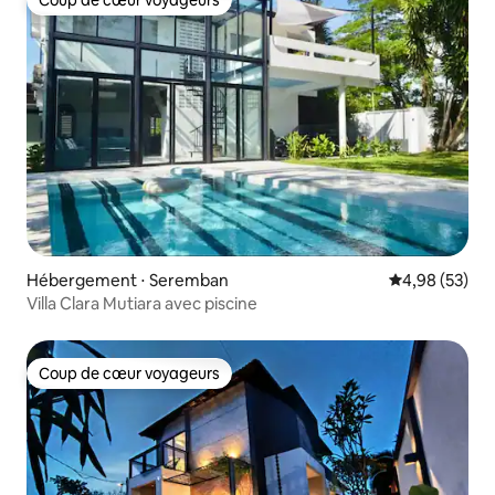
Coup de cœur voyageurs
Hébergement ⋅ Seremban
Évaluation mo
4,98 (53)
Villa Clara Mutiara avec piscine
Coup de cœur voyageurs
Coup de cœur voyageurs