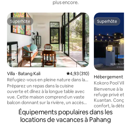
plus encore.
Superhôte
Superhôte
Superhôte
Superhôte
Villa ⋅ Batang Kali
Évaluation moyenne sur la base 
4,93 (310)
Hébergement ⋅ K
Réfugiez-vous en pleine nature dans la
Kokoro Pool Villa |
villa idyllique Ijo
Préparez un repas dans la cuisine
Kuantan
Bienvenue à la Kok
ouverte et dînez à la longue table avec
refuge privé et c
vue. Cette maison comprend un vaste
Kuantan. Conçue a
balcon donnant sur la rivière, un accès
confort, la détent
aux sentiers de randonnée forestiers et
Équipements populaires dans les
importantes, notre
à la rivière, une cour avec des jardins en
pied est parfaite p
locations de vacances à Pahang
contrebas et un plan ouvert créant un
amis. Que vous planifiiez des vacances
espace confortable. Réveillez-vous au
en famille, une ré
son du chant des oiseaux, observez-les