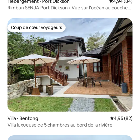
Hébergement ⋅ Port Dickson
Évaluation mo
4,94 (84)
Rimbun SENJA Port Dickson • Vue sur l'océan au coucher
du soleil
Coup de cœur voyageurs
Coup de cœur voyageurs
Villa ⋅ Bentong
Évaluation mo
4,95 (82)
Villa luxueuse de 5 chambres au bord de la rivière