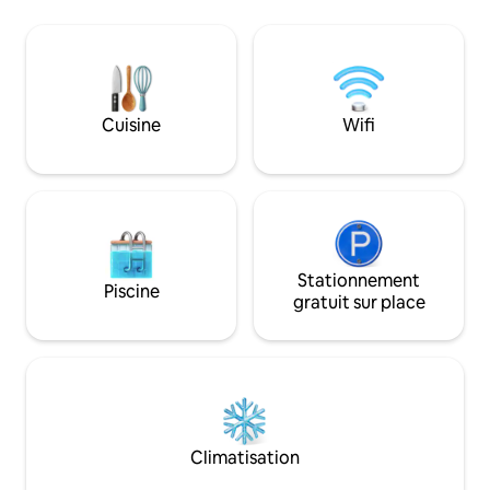
ou une escapade 
attraper des insectes ou recueillir le
profitez de notre 
nectar des plantes en fleurs. Écoutez le
équipements de di
son apaisant de la rivière qui coule.
accès pratique aux
Emplacements de pique-nique le long de
Kuantan et aux re
la rivière Situé à Batang Kali, Kg Hulu
Créez des souvenir
Rening est un village tranquille avec des
Cuisine
Wifi
Kokoro, où chaque
maisons disséminées autour des
l'impression d'êtr
paysages vallonnés verdoyants. La ville
de Batang Kali, Hulu Yam Bharu et Kuala
Kubu Bharu sont à seulement quelques
minutes en voiture et disposent de
nombreux restaurants. Il est préférable
de se déplacer en voiture. Attractions à
Stationnement
proximité : World of Phalaenopsis (Moth
Piscine
gratuit sur place
Orchids), Ulu Yam - 12 km (16 min en
voiture) Magasins d'usine Genting
Highlands - 25 km (30 min en voiture)
Resorts World Genting : 32 km (40
minutes en voiture) Kuala Kubu Bharu -
21 km (30 min en voiture) Cascades de
Chiling - 33 km (40 min en voiture)
Climatisation