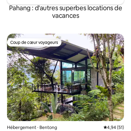
Pahang : d'autres superbes locations de
vacances
Coup de cœur voyageurs
Coup de cœur voyageurs
Hébergement ⋅ Bentong
Évaluation mo
4,94 (51)