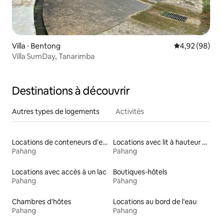
Villa ⋅ Bentong
Évaluation mo
4,92 (98)
Villa SumDay, Tanarimba
Destinations à découvrir
Autres types de logements
Activités
Locations de conteneurs d'expédition
Locations avec lit à hauteur adaptée
Pahang
Pahang
Locations avec accès à un lac
Boutiques-hôtels
Pahang
Pahang
Chambres d'hôtes
Locations au bord de l'eau
Pahang
Pahang