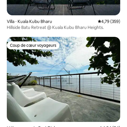
Villa ⋅ Kuala Kubu Bharu
Évaluation moy
4,79 (359)
Hillside Batu Retreat @ Kuala Kubu Bharu Heights.
Coup de cœur voyageurs
Coup de cœur voyageurs