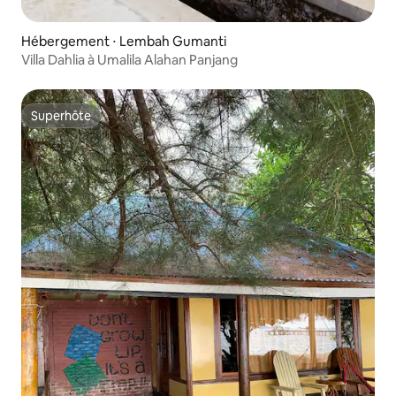
Hébergement ⋅ Lembah Gumanti
Villa Dahlia à Umalila Alahan Panjang
Superhôte
Superhôte