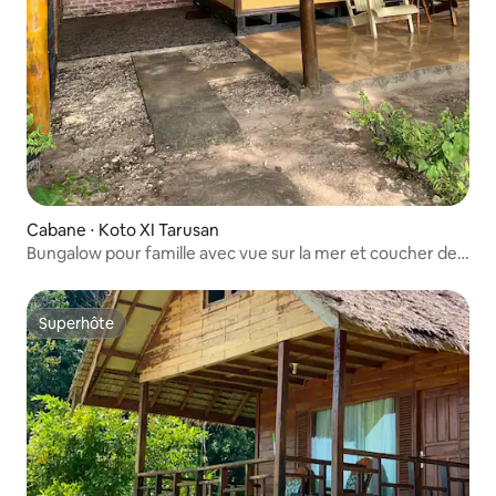
Cabane ⋅ Koto XI Tarusan
Bungalow pour famille avec vue sur la mer et coucher de
soleil
Superhôte
Superhôte