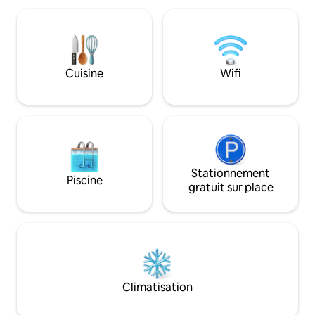
notre propriété offre un accès facile à la
romantique. À Ric
plage, aux vagues adaptées aux
vous ferez l'expé
débutants et à de belles vues sur le
vie plus lent, ent
coucher de soleil. Les environs sont
luxuriante et de 
calmes et paisibles : idéal pour se
Notre bungalow off
Cuisine
Wifi
reposer, se détendre ou simplement
pour renouer avec 
profiter du rythme de la vie à la plage
détendre en paix.
Stationnement
Piscine
gratuit sur place
Climatisation