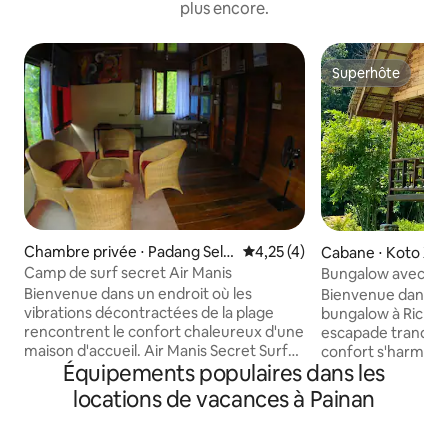
plus encore.
Superhôte
Superhôte
Chambre privée ⋅ Padang Sela
Évaluation moyenne sur la bas
4,25 (4)
Cabane ⋅ Koto XI 
tan
Camp de surf secret Air Manis
Bungalow avec terr
mer
Bienvenue dans un endroit où les
Bienvenue dans n
vibrations décontractées de la plage
bungalow à Ricky 
rencontrent le confort chaleureux d'une
escapade tranquille
maison d'accueil. Air Manis Secret Surf
confort s'harmoni
Équipements populaires dans les
Camp est le choix idéal pour les
pas du rivage, ce
voyageurs, les routards et les amateurs
est conçu avec un
locations de vacances à Painan
de surf à la recherche d'un séjour
respectueuse de l
détendu, convivial et paisible. Située
fondant parfaitem
près de la plage d'Air Manis à Padang,
environnant et le 