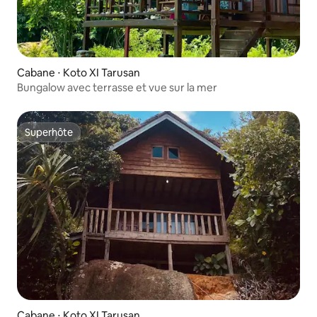
Cabane ⋅ Koto XI Tarusan
Bungalow avec terrasse et vue sur la mer
Superhôte
Superhôte
Cabane ⋅ Koto XI Tarusan