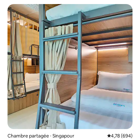
Chambre partagée ⋅ Singapour
Évaluation moy
4,78 (694)