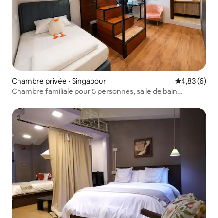
Chambre privée ⋅ Singapour
Évaluation m
4,83 (6)
Chambre familiale pour 5 personnes, salle de bain
privative, près de la station de MRT Bugis