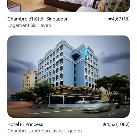
Chambre d'hôtel ⋅ Singapour
Évaluation mo
4,67 (18)
Logement Six Haven
Hotel 81 Princess
Évaluation moyen
4,53 (1 082)
Chambre supérieure avec lit queen