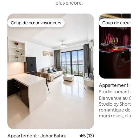
plus encore.
Coup de cœur voyageurs
Coup de cœur vo
Coup de cœur voyageurs
Coup de cœur vo
Appartement ⋅ Jo
Studio romantique
Short Escape R&F 
Bienvenue au Can
Studio by Short Esc
romantique de Joh
murs roses, d'un é
chaleur douillette
pour l'amour et la 
pour les couples, l
Appartement ⋅ Johor Bahru
Évaluation moyenne sur la b
5 (13)