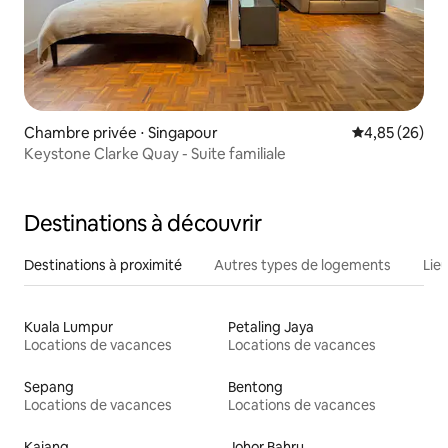
Chambre privée ⋅ Singapour
Évaluation mo
4,85 (26)
Keystone Clarke Quay - Suite familiale
Destinations à découvrir
Destinations à proximité
Autres types de logements
Lie
Kuala Lumpur
Petaling Jaya
Locations de vacances
Locations de vacances
Sepang
Bentong
Locations de vacances
Locations de vacances
Kajang
Johor Bahru