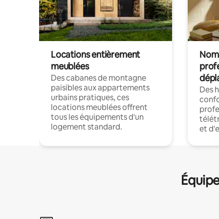
Locations entièrement
Noma
meublées
prof
dépl
Des cabanes de montagne
paisibles aux appartements
Des 
urbains pratiques, ces
confo
locations meublées offrent
profe
tous les équipements d'un
télét
logement standard.
et d'
Équipe