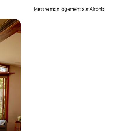
Mettre mon logement sur Airbnb
sant glisser.