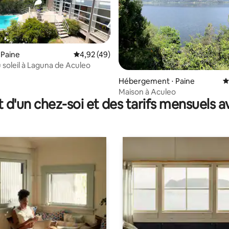
 Paine
Évaluation moyenne sur la base de 49 comme
4,92 (49)
 soleil à Laguna de Aculeo
r la base de 43 commentaires : 4,93 sur 5
Hébergement ⋅ Paine
É
Maison à Aculeo
t d'un chez-soi et des tarifs mensuels 