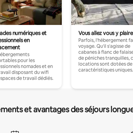
des numériques et
Vous allez vous y plaire
essionnels en
Parfois, l'hébergement fai
voyage. Qu'il s'agisse de
acement
cabanes à flanc de falais
hébergements
de péniches tranquilles, 
rtables pour les
locations sont dotées de
ssionnels nomades et en
caractéristiques uniques
ravail disposant du wifi
espaces de travail dédiés.
ments et avantages des séjours longu