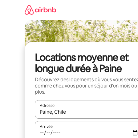
Aller
directement
au
contenu
Locations moyenne et
longue durée à Paine
Découvrez des logements où vous vous sente
comme chez vous pour un séjour d'un mois ou
plus.
Adresse
Lorsque les résultats s'affichent, utilisez les flèc
Arrivée