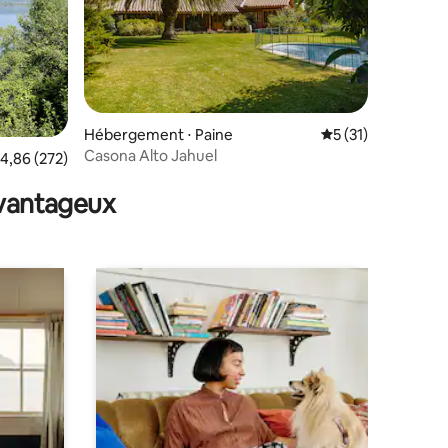
ntaires : 4,92 sur 5
Hébergement ⋅ Paine
Évaluation moyenne
5 (31)
Casona Alto Jahuel
valuation moyenne sur la base de 272 commentaires : 4,86 sur 5
4,86 (272)
avantageux