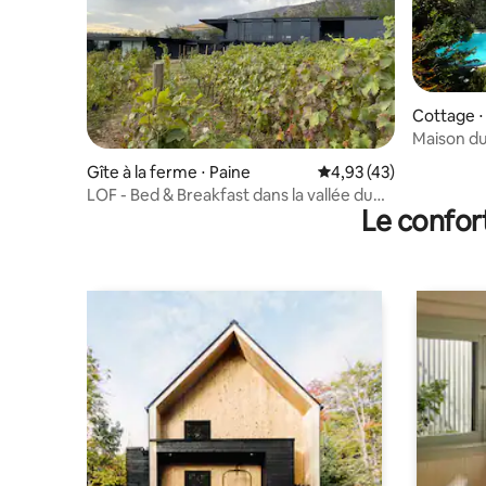
Cottage ⋅
Maison du
Gîte à la ferme ⋅ Paine
Évaluation moyenne su
4,93 (43)
LOF - Bed & Breakfast dans la vallée du
Le confor
Maipo