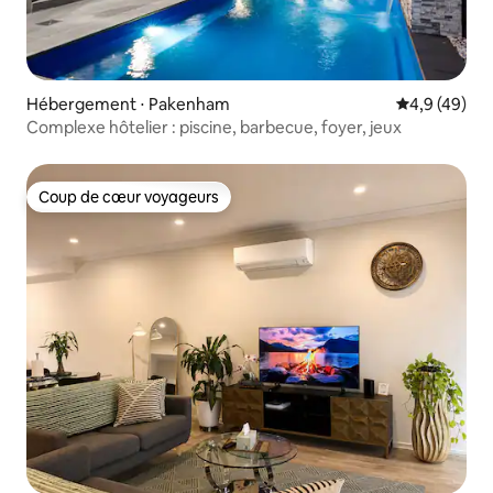
Hébergement ⋅ Pakenham
Évaluation m
4,9 (49)
Complexe hôtelier : piscine, barbecue, foyer, jeux
Coup de cœur voyageurs
Coup de cœur voyageurs