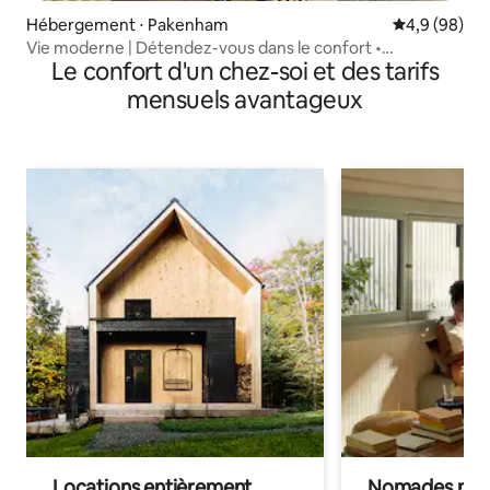
Hébergement ⋅ Pakenham
Évaluation m
4,9 (98)
Vie moderne | Détendez-vous dans le confort •
Le confort d'un chez-soi et des tarifs
Commerces accessibles à pied
mensuels avantageux
Locations entièrement
Nomades num