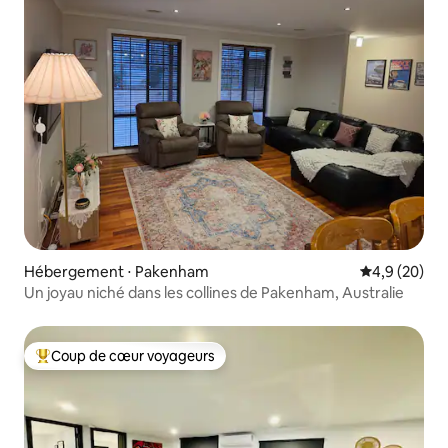
Hébergement ⋅ Pakenham
Évaluation m
4,9 (20)
Un joyau niché dans les collines de Pakenham, Australie
Coup de cœur voyageurs
Coups de cœur voyageurs les plus appréciés