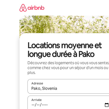
Aller
directement
au
contenu
Locations moyenne et
longue durée à Pako
Découvrez des logements où vous vous sente
comme chez vous pour un séjour d'un mois ou
plus.
Adresse
Lorsque les résultats s'affichent, utilisez les flèc
Arrivée