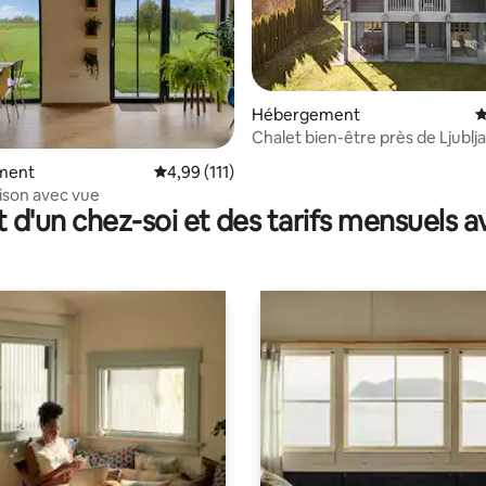
Hébergement
É
Chalet bien-être près de Ljublj
e sur la base de 7 commentaires : 5 sur 5
ment
Évaluation moyenne sur la base de 111 comme
4,99 (111)
ison avec vue
t d'un chez-soi et des tarifs mensuels 