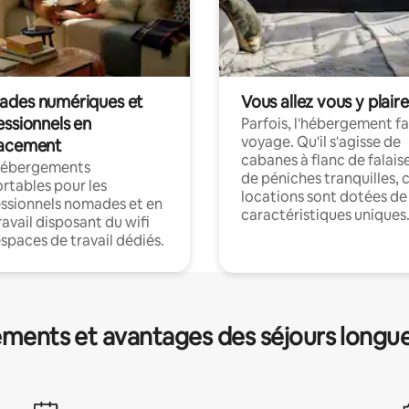
des numériques et
Vous allez vous y plaire
essionnels en
Parfois, l'hébergement fai
voyage. Qu'il s'agisse de
acement
cabanes à flanc de falais
hébergements
de péniches tranquilles, 
rtables pour les
locations sont dotées de
ssionnels nomades et en
caractéristiques uniques
ravail disposant du wifi
espaces de travail dédiés.
ments et avantages des séjours longu