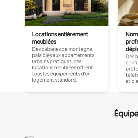
Locations entièrement
Noma
meublées
prof
dépl
Des cabanes de montagne
paisibles aux appartements
Des 
urbains pratiques, ces
confo
locations meublées offrent
profe
tous les équipements d'un
télét
logement standard.
et d'
Équipe