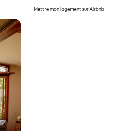
Mettre mon logement sur Airbnb
sant glisser.