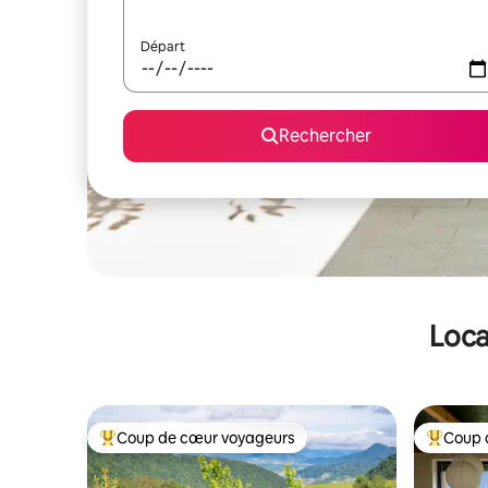
Départ
Rechercher
Loca
Coup de cœur voyageurs
Coup 
Coups de cœur voyageurs les plus appréciés
Coups de