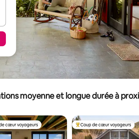
tions moyenne et longue durée à prox
de cœur voyageurs
Coup de cœur voyageurs
 cœur voyageurs les plus appréciés
Coups de cœur voyageurs les p