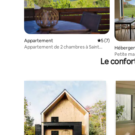
Appartement
Évaluation moyenn
5 (7)
Appartement de 2 chambres à Saint
Héberge
Thomas - vue imprenable
Petite ma
Le confor