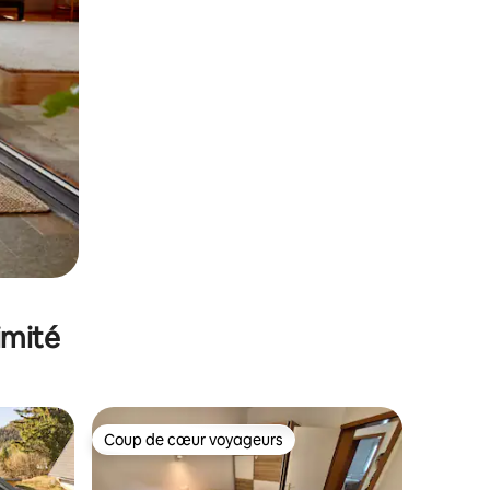
imité
Coup de cœur voyageurs
lus appréciés
Coup de cœur voyageurs