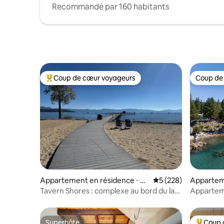
Recommandé par 160 habitants
Coup de cœur voyageurs
Coup de
Coups de cœur voyageurs les plus appréciés
Coup de
Appartement en résidence ⋅ Ta
Évaluation moyenne s
5 (228)
Appartem
hoe City
Tahoe Vis
Tavern Shores : complexe au bord du lac
Appartem
- Favoris de la famille
Wolf Lake
Superhôte
Coup 