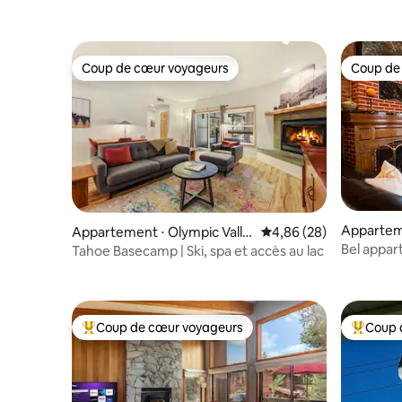
Coup de cœur voyageurs
Coup de
Coup de cœur voyageurs
Coup de
Appartem
Appartement ⋅ Olympic Valle
Évaluation moyenne sur
4,86 (28)
y
Bel appar
Tahoe Basecamp | Ski, spa et accès au lac
centre-vi
Coup de cœur voyageurs
Coup 
Coups de cœur voyageurs les plus appréciés
Coups de