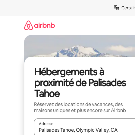
Aller
Certai
directement
au
contenu
Hébergements à
proximité de Palisades
Tahoe
Réservez des locations de vacances, des
maisons uniques et plus encore sur Airbnb
Adresse
Lorsque les résultats s'affichent, utilisez les flèc