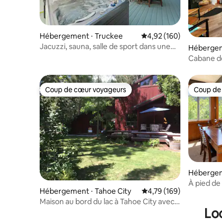
Hébergement ⋅ Truckee
Évaluation moyenne sur 
4,92 (160)
Jacuzzi, sauna, salle de sport dans une
Hébergem
maison en verre
Cabane de
jusqu'au l
Coup de cœur voyageurs
Coup de
Coup de cœur voyageurs
Coup de
Hébergeme
y
À pied de 
Hébergement ⋅ Tahoe City
Évaluation moyenne sur
4,79 (169)
4 chambre
Maison au bord du lac à Tahoe City avec
Lo
plage privée HOA