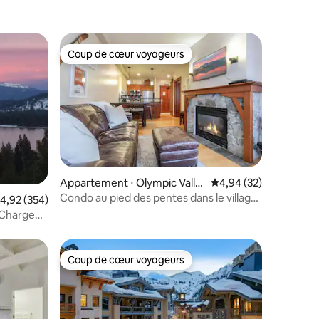
Coup de cœur voyageurs
Coup de cœur voyageurs
ntaires : 4,81 sur 5
Appartement ⋅ Olympic Valle
Évaluation moyenne su
4,94 (32)
y
Condo au pied des pentes dans le village
valuation moyenne sur la base de 354 commentaires : 4,92 sur 5
4,92 (354)
de Palisades Tahoe
*Chargeur
Coup de cœur voyageurs
Coup de cœur voyageurs