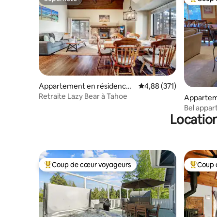
Superhôte
Coups de
Appartement en résidence ⋅
Évaluation moyenne sur
4,88 (371)
Incline Village
Retraite Lazy Bear à Tahoe
Appartem
Truckee
Bel appar
Location
Coup de cœur voyageurs
Coup 
Coups de cœur voyageurs les plus appréciés
Coups de