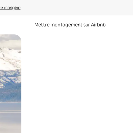
ue d'origine
Mettre mon logement sur Airbnb
sant glisser.