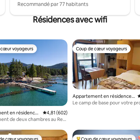
Recommandé par 77 habitants
Résidences avec wifi
 cœur voyageurs
Coup de cœur voyageurs
 cœur voyageurs
Coup de cœur voyageurs
Appartement en résidence ⋅
É
Truckee
Le camp de base pour votre pr
aventure à Tahoe
ur la base de 228 commentaires : 5 sur 5
ent en résidence ⋅
Évaluation moyenne sur la base de 602 commen
4,81 (602)
ta
ent de deux chambres au Red
side Lodge
de cœur voyageurs
Coup de cœur voyageurs