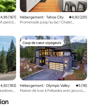
valuation moyenne sur la base de 167 commentaires : 4,95 sur 5
4,95 (167)
Hébergement ⋅ Tahoe City
Évaluation moyenne sur
4,92 (231)
 À pied du
Promenade jusqu'au lac ! Chalet
taires : 4,99 sur 5
éblouissant | 3 chambres ou plus,
2,5 salles de bain, 195 m²
Coup de cœur voyageurs
Coup de cœur voyageurs
ntaires : 4,91 sur 5
valuation moyenne sur la base de 183 commentaires : 4,92 sur 5
4,92 (183)
Hébergement ⋅ Olympic Valley
Évaluation moyenne
5 (18)
Meadows
Maison de luxe à Palisades avec jacuzzi,
barbecue et navette pour les montagnes
ion