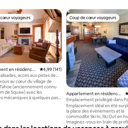
 cœur voyageurs
Coup de cœur voyageurs
 cœur voyageurs
Coup de cœur voyageurs
ent en résidence ⋅
Évaluation moyenne sur la base de 141 comme
4,99 (141)
 la base de 203 commentaires : 4,91 sur 5
alley
alisades, accès aux pistes de
ambre + bureau, Peloton
-vous au cœur du village de
s Tahoe (anciennement connu
om de Squaw) avec les
Appartement en résidence ⋅
É
s mécaniques à quelques pas
Olympic Valley
Emplacement privilégié dans Pa
la circulation de la journée de
Village ! (4 personnes)
Emplacement idéal en été sur
la place des événements et la
 entièrement meublée au pied
commodité Ski In, Ski Out en hi
es surplombe confortablement
Imaginez-vous en train de prof
entrale du village et offre une
soleil sur votre balcon, avec un