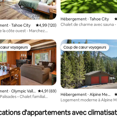
la base de 160 commentaires : 4,92 sur 5
Hébergement ⋅ Tahoe City
É
Chalet de charme avec sauna -
ent ⋅ Tahoe City
Évaluation moyenne sur la base de 120 commen
4,99 (120)
lac
 la côte ouest - Marchez
ac et à Sunnyside !
 cœur voyageurs
Coup de cœur voyageurs
 cœur voyageurs
Coup de cœur voyageurs
nt ⋅ Olympic Valle
Évaluation moyenne sur la base de 69 comme
4,91 (69)
Hébergement ⋅ Alpine Mead
É
Palisades • Chalet familial
ows
Logement moderne à Alpine 
 la base de 169 commentaires : 4,79 sur 5
s • Grande terrasse
Tahoe
cations d'appartements avec climatisat