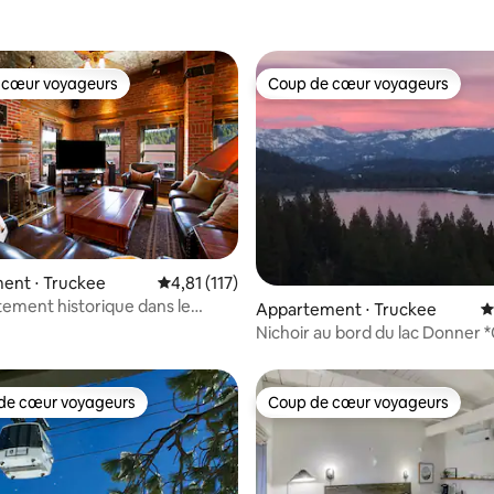
 cœur voyageurs
Coup de cœur voyageurs
 cœur voyageurs
Coup de cœur voyageurs
ent ⋅ Truckee
Évaluation moyenne sur la base de 117 comme
4,81 (117)
 la base de 28 commentaires : 4,86 sur 5
tement historique dans le
Appartement ⋅ Truckee
É
lle de Truckee
Nichoir au bord du lac Donner 
pour véhicule électrique
de cœur voyageurs
Coup de cœur voyageurs
 cœur voyageurs les plus appréciés
Coup de cœur voyageurs