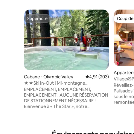
Superhôte
Coup de
Superhôte
Coup de
Appartem
Cabane ⋅ Olympic Valley
Évaluation moyenne sur
4,91 (203)
Olympic V
Village@P
★★Ski In-Out ! Mi-montagne
ski, 1 ch
Réveillez
PALISADES ! Jacuzzi !★★
EMPLACEMENT, EMPLACEMENT,
Palisade
EMPLACEMENT ! AUCUNE RÉSERVATION
sous le n
DE STATIONNEMENT NÉCESSAIRE !
remontée
Bienvenue à « The Star », notre
et évitez 
confortable cabane de mi-montagne
ski ! Cette co-propriété de villégiature de
dans le quartier Granite Chief de
montagne
Palisades, au pied des pistes ! La nouvelle
des pent
télécabine signifie que vous n'avez pas
la place c