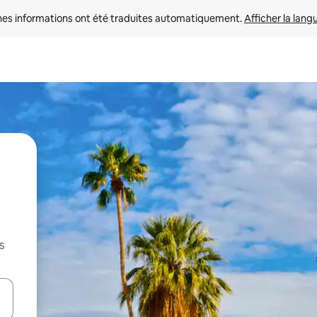
nes informations ont été traduites automatiquement. 
Afficher la lang
s
hes vers le haut et vers le bas pour les parcourir ou en appuyant et en fai