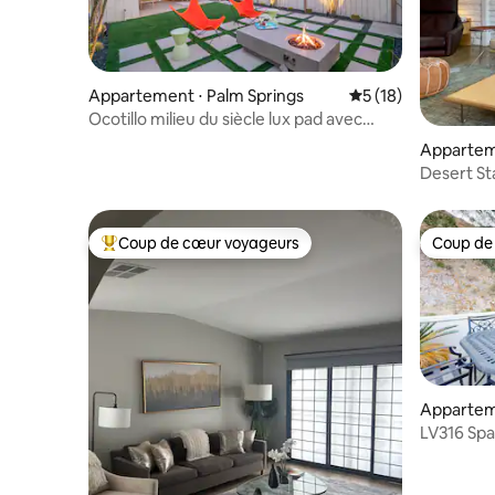
Appartement ⋅ Palm Springs
Évaluation moyenne
5 (18)
Ocotillo milieu du siècle lux pad avec
patio surdimensionné
Apparteme
Desert Sta
minimum
Coup de cœur voyageurs
Coup de
Coups de cœur voyageurs les plus appréciés
Coup de
Apparteme
LV316 Sp
proximité