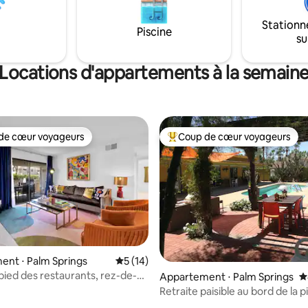
s jusqu'à 3 personnes
festival, nous autorisons jusqu'à
rais. Nous disposons
enregistrés. Nous vous invitons
Stationn
Piscine
 futon, mais pour plus de
apporter des couvertures et u
su
vous pouvez apporter un
pneumatique pour les grands g
neumatique et de la literie
Locations d'appartements à la semain
ntaire.
de cœur voyageurs
Coup de cœur voyageurs
 cœur voyageurs les plus appréciés
Coups de cœur voyageurs les p
nt ⋅ Palm Springs
Évaluation moyenne sur la base de 14 co
5 (14)
 pied des restaurants, rez-de-
Appartement ⋅ Palm Springs
É
 sur la base de 22 commentaires : 5 sur 5
 deux piscines
Retraite paisible au bord de la p