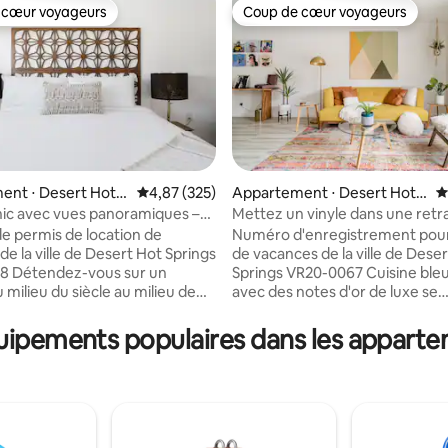
 cœur voyageurs
Coup de cœur voyageurs
 cœur voyageurs
Coup de cœur voyageurs
nt ⋅ Desert Hot S
Évaluation moyenne sur la base de 325 commen
4,87 (325)
Appartement ⋅ Desert Hot S
É
prings
ic avec vues panoramiques –
Mettez un vinyle dans une retr
la base de 158 commentaires : 4,94 sur 5
complète
luxuriante avec deux chambre
 permis de location de
Numéro d'enregistrement pour
e la ville de Desert Hot Springs
de vacances de la ville de Dese
ur un
Springs VR20-0067 Cuisine bleu sarcelle
milieu du siècle au milieu de
avec des notes d'or de luxe se
ses en fil d'acier à la mode, de
mélangent parfaitement avec 
uilles de violon en pot et d'une
intérieurs blancs élégants et u
quipements populaires dans les apparte
mière du soleil grâce à des
vert citron vert rétro. Enceint
panoramiques. Le logement est
Desert Hot Springs. Facile à con
re avec un lit King Size.
fois à Joshua Tree et Palm Spri
ement d'une chambre est
L'appartement de 2 chambres e
pour 2 personnes, mais en
pour 4 personnes Mais en raison
une forte demande, nous
forte demande les week-ends 