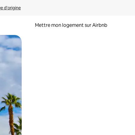
ue d'origine
Mettre mon logement sur Airbnb
sant glisser.