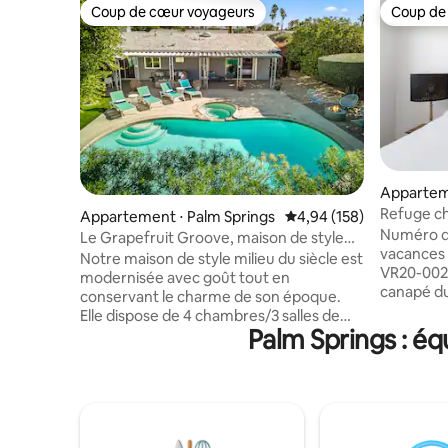
Coup de cœur voyageurs
Coup de
Coup de cœur voyageurs
Coup de
Apparteme
prings
Refuge ch
Appartement ⋅ Palm Springs
Évaluation moyenne sur 
4,94 (158)
Cuisine 
Numéro de
Le Grapefruit Groove, maison de style
vacances d
MCM et Casita
Notre maison de style milieu du siècle est
VR20-0028 Détendez-vous s
modernisée avec goût tout en
canapé du 
conservant le charme de son époque.
tables bas
Elle dispose de 4 chambres/3 salles de
fausses fe
Palm Springs : é
bain (1 suite parentale dans la maison
grande lu
principale, 1 dans une casita séparée). Le
fenêtres 
jardin a une ambiance de complexe
une chamb
hôtelier privé rétro avec une fresque
L'appart
murale peinte à la main, une piscine
aménagé 
d'eau salée et un spa, un foyer au gaz, un
raison d'