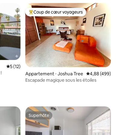
Coup de cœur voyageurs
lus appréciés
Coups de cœur voyageurs les plus appréciés
Évaluation moyenne sur la base de 12 commentaires : 5 sur 5
5 (12)
taires : 4,92 sur 5
!
Appartement ⋅ Joshua Tree
Évaluation moyenne sur
4,88 (499)
Escapade magique sous les étoiles
Superhôte
Superhôte