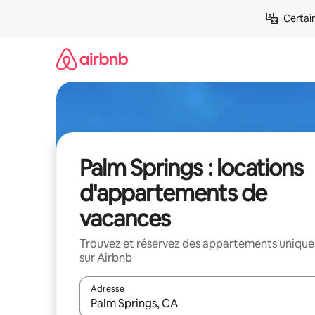
Aller
Certai
directement
au
contenu
Palm Springs : locations
d'appartements de
vacances
Trouvez et réservez des appartements unique
sur Airbnb
Adresse
Lorsque les résultats s'affichent, utilisez les flèc