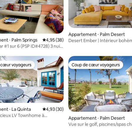
 sur la base de 18 commentaires : 5 sur 5
Appartement ⋅ Palm Desert
nt ⋅ Palm Springs
Évaluation moyenne sur la base de 38 commen
4,95 (38)
Desert Ember | Intérieur bohè
r #1 sur 6 (PSP ID#4728) 3 nuits
un country club sécurisé
 cœur voyageurs
Coup de cœur voyageurs
 cœur voyageurs
Coup de cœur voyageurs
nt ⋅ La Quinta
Évaluation moyenne sur la base de 30 commen
4,93 (30)
acieux LV Townhome à
Appartement ⋅ Palm Desert
 de LQ Resort
Vue sur le golf, piscines/spas c
pickleball, tennis