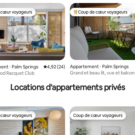
 cœur voyageurs
Coup de cœur voyageurs
 cœur voyageurs
Coups de cœur voyageurs les p
Appartement ⋅ Palm Springs
nt ⋅ Palm Springs
Évaluation moyenne sur la base de 24 commen
4,92 (24)
Grand et beau lit, vue et balcon 
Mod Racquet Club
 sur la base de 40 commentaires : 5 sur 5
Locations d'appartements privés
 cœur voyageurs
Coup de cœur voyageurs
 cœur voyageurs
Coup de cœur voyageurs