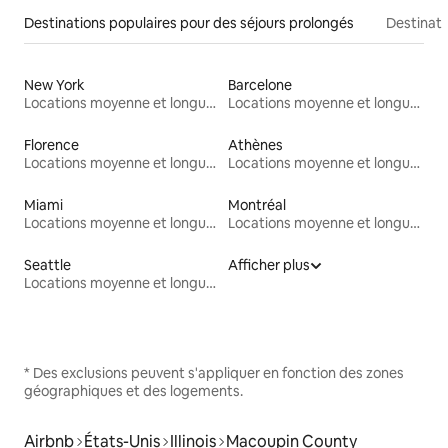
Destinations populaires pour des séjours prolongés
Destinati
New York
Barcelone
Locations moyenne et longue durée
Locations moyenne et longue durée
Florence
Athènes
Locations moyenne et longue durée
Locations moyenne et longue durée
Miami
Montréal
Locations moyenne et longue durée
Locations moyenne et longue durée
Seattle
Afficher plus
Locations moyenne et longue durée
* Des exclusions peuvent s'appliquer en fonction des zones
géographiques et des logements.
Airbnb
États-Unis
Illinois
Macoupin County