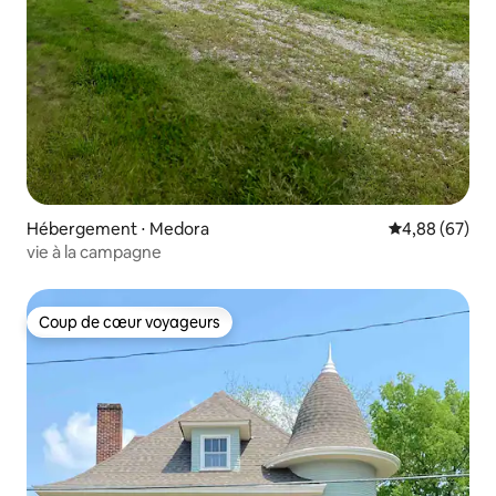
Hébergement ⋅ Medora
Évaluation mo
4,88 (67)
vie à la campagne
Coup de cœur voyageurs
Coup de cœur voyageurs