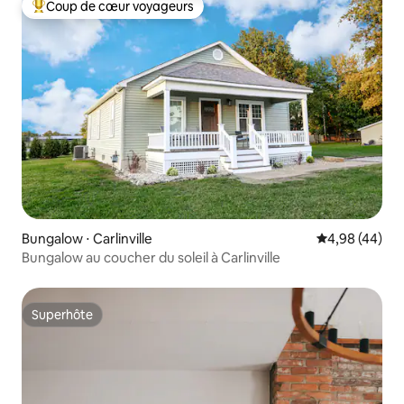
Coup de cœur voyageurs
Coups de cœur voyageurs les plus appréciés
Bungalow ⋅ Carlinville
Évaluation mo
4,98 (44)
Bungalow au coucher du soleil à Carlinville
Superhôte
Superhôte