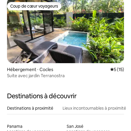
Coup de cœur voyageurs
Coup de cœur voyageurs
Hébergement ⋅ Cocles
Évaluation
5 (15)
Suite avec jardin Terranostra
Destinations à découvrir
Destinations à proximité
Lieux incontournables à proximité
Panama
San José