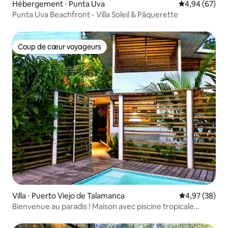
Hébergement ⋅ Punta Uva
Évaluation mo
4,94 (67)
Punta Uva Beachfront - Villa Soleil & Pâquerette
Coup de cœur voyageurs
Coup de cœur voyageurs
Villa ⋅ Puerto Viejo de Talamanca
Évaluation mo
4,97 (38)
Bienvenue au paradis ! Maison avec piscine tropicale
privée