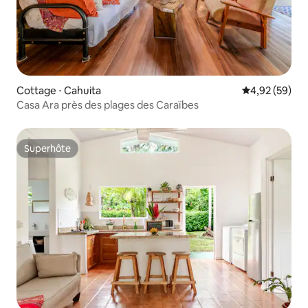
Cottage ⋅ Cahuita
Évaluation mo
4,92 (59)
Casa Ara près des plages des Caraïbes
Superhôte
Superhôte