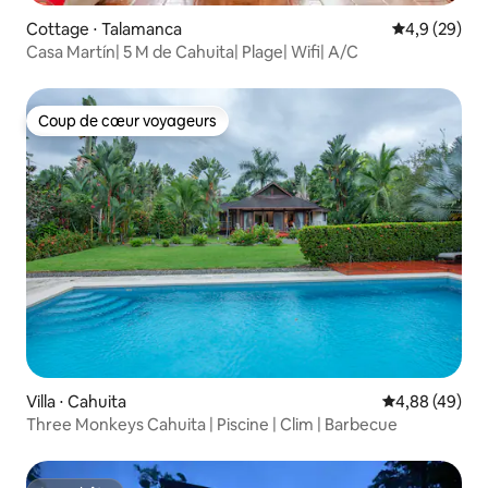
Cottage ⋅ Talamanca
Évaluation m
4,9 (29)
Casa Martín| 5 M de Cahuita| Plage| Wifi| A/C
Coup de cœur voyageurs
Coup de cœur voyageurs
Villa ⋅ Cahuita
Évaluation mo
4,88 (49)
Three Monkeys Cahuita | Piscine | Clim | Barbecue