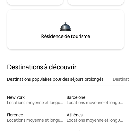
Résidence de tourisme
Destinations à découvrir
Destinations populaires pour des séjours prolongés
Destinati
New York
Barcelone
Locations moyenne et longue durée
Locations moyenne et longue durée
Florence
Athènes
Locations moyenne et longue durée
Locations moyenne et longue durée