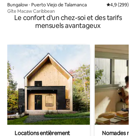
Bungalow ⋅ Puerto Viejo de Talamanca
Évaluation mo
4,9 (299)
Gîte Macaw Caribbean
Le confort d'un chez-soi et des tarifs
mensuels avantageux
Locations entièrement
Nomades num