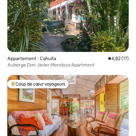
Appartement ⋅ Cahuita
Évaluation mo
4,82 (17)
Auberge Don Javier Mendoza Apartment
Coup de cœur voyageurs
Coups de cœur voyageurs les plus appréciés