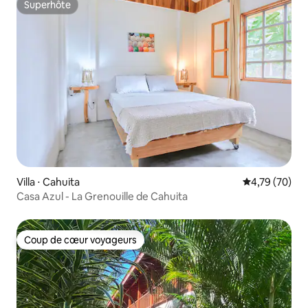
Superhôte
Superhôte
Villa ⋅ Cahuita
Évaluation mo
4,79 (70)
Casa Azul - La Grenouille de Cahuita
Coup de cœur voyageurs
Coup de cœur voyageurs